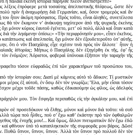
τι ἡ παλαιὰ ἐκείνη ἱστορία παρῆλθε πλέον ἀνε­πιστρεπτί!»
ας λέξεις ἐπρόφερε μετὰ τοσαύτης ἀ­πελπιστικῆς θλίψεως, ὥστε δὲν
ολὺ πρὶν ἢ ἀνα­χωρήσῃ διὰ Γερμανίαν, καί, ὅσον τρομερὸς καὶ ἂν
ή του ἦτον ἀκόμη πρόσφατος. Πρὸς τοῦτο, εἶναι ἀληθές, συνετέλεσα
όπως θὰ τὸν ἔκαμνον ν’ ἀνάκυψῃ ταχύτερον ἀπὸ τῆς ψυχικῆς ἐκείνης
ὄχι μόνον κύριος ἑαυτοῦ ἐγένετο, μετ’ οὐ πολύ, ἀλλὰ καὶ ὅταν κατὰ
ς διὰ τὴν
λεγά­μενην
ὀπίσω;» «Τὴν περιφρόνησίν μου», εἶπεν ἐκεῖνος,
κατάπτωσις καὶ ἀπελπισία, ὄχι μόνον δὲν ἐξουδετεροῦτο ὑπ’ αὐτῆς,
ν, ὅτι ὁ νῦν Πασχά­λης εἶχε σχέσιν τινὰ πρὸς τὸν ἄλλοτε˙ ἦτον ἡ
αλαιᾶς ἱστορίας
; Μήπως ὁ Πασχά­λης δὲν ἐξηγέρθη ἐκ τῆς, ἐφ’ ἧς
ὸν ἐνόμιζον; Ἀόριστοι, φοβεραὶ ὑπόνοιαι ἐξῆπτον τὴν ταραχὴν τῆς
ωγραφεῖτο τόσον εὐφραδῶς ἐπὶ τῶν χαρακτήρων τοῦ προ­σώπου του,
 τὴν ἱστορίαν σου; Διατὶ μὲ κάμνεις αὐτὸ τὸ ἄδικον; Τί μυστικὸν
μοι μέρος ἐξ αὐτοῦ, ἐν ὅσῳ δὲν τὸν γνωρίζω; Ἔλα, μὴν εἶσαι τόσον
έσχον μέχρι τοῦδε πάσης, καθὼς ἐδικαιούμην ὡς φίλος, ὡς ἀδελ­φός
ράχηλόν μου. Τὸν ἔσφιγξα περιπαθῶς εἰς τὴν ἀγκάλην μου, καὶ ἐπὶ
ρὸν σὲ προσεδόκουν νὰ ἔλθῃς, μόνον καὶ μόνον διὰ τοῦτο: νὰ σοῦ
. Ἀλλὰ τώρα ποὺ ἦλθες, ποὺ σ’ ἔχω καθ’ ἑκάστην πρὸ τῶν ὀφθαλμῶν
έγεθος τῆς ἐνοχῆς μου!... Καὶ ὅμως, ἄλλον πνευματικὸν δὲν ἔχω ἐδῶ
ν καὶ φθίνουν ὑπὸ τὸ καταπληκτικὸν τῆς συμφορᾶς μου βάρος. Δῶσέ
ον. Ποθῶ ὕπνον, ὕπνον, ὕπνον. Ἀλλὰ τὸν ὕπνον πρὸ πολλοῦ δὲν τὸν