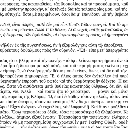
ς στερήσεις, τὰς κακοπαθείας, τὰς δυσκο­λίας καὶ τὰ προσκόμματα, κ
 μὲ μεγίστην προσοχήν, κ’ ἐστέναζε διὰ τὰς ταλαιπωρίας μου, καὶ τῆς
ῖς, εὐτυχεῖς, ὅσοι μὲ περιμένουν, ὅσοι θὰ μ’ ἐπανίδουν μὲ τὴν βεβαιό
οῦ, εἶναι ἀληθές, ποτὲ δὲν μοὶ εἶπε τίποτε τόσον φανερά. Καὶ τὸ πρ
πετο καὶ μετενόει. Ἀλλά τί τὰ θέλεις. Αἱ συνεχεῖς αὐτῆς μεταπτώσεις 
, ἡ ἔκφρασις τῶν ὀφθαλμῶν, αἱ συγκεκομμέναι φράσεις, οἱ ἡμιπνιγμένοι
νῆλθεν ἐκ τῆς συγκινήσεως, ἣν ἡ ἐξομολόγησις αὕτη τῷ ἐπροξένει.
βρέκτους ὀφθαλμοὺς πρὸς τὸν οὐρανόν, «Ὤ!» εἶπε μετ’ ἀπεριγράπτο
σας τό τε βλέμμα καὶ τὴν φωνήν, «τόσῳ πλείονα προτερήματα ἀνεκά
τέρα ἦτο ἡ διαφορὰ μεταξὺ αὐτῆς καὶ τοῦ περιτρίμματος ἐκείνου μέχ
ν εἰμπορεῖς νὰ ἐννοήσῃς τὴν θέσιν μου ἐκείνην, ὅπως καὶ ἂν σοῦ τὴ
 τῆς παρθένου Δη­μιουργίας. Ἔ, ὁ ἥλιος αὐτὸς δὲν ἀνέτελλεν ἐπὶ π
ὐεργετικὴν ἐπιρροὴν τοῦ φωτὸς καὶ τῆς θερμότητος ἣν ἐδέχετο. Ἡ καρ
ς, ὥστε νὰ αἰσθάνεται μετὰ βαθείας καυστηρᾶς θλίψεως, ὅτι ἐὰν δ
ζετο, ναί. Ἀλλὰ —καὶ τοῦτο ἦτο τὸ χειρότερον — μόνον καὶ μόνον
ον τῆς καρδίας τῆς Κλάρας! Ὤ, διατί ἐστάθην τόσον τρελλός, τόσον ἀν
καὶ τόσον ἄπειρος, τόσον ἀπρονόητος! Δὲν διεχειρίσθη περιεσκεμμέν
ώρει! Εἶχεν ἀνάγκην νὰ ἐκχειλίσῃ, νὰ ἐλαφρυνθῇ. Καὶ ὅταν προῆλθεν 
γαπᾶτο. Ὅσῳ περισσότερα ἔδιδε, τόσα περισσότερα θὰ ἐλάμβανεν. Κα
ὰ νὰ λάβω... ἀτιμίαν, ἐξουθένωσιν. Ἐθεοποίησα τὴν ταπείνωσιν, ἐλάτρ
ὸ ὁποῖον νὰ μὴ προησχημίσθη συγχρωτισθὲν μετ’ ἐκείνης; Οὐδέν, οὐδὲ
 ἠγάπων — τὴν ἐλάτρευον, ὅπως τὸν Θεόν μου! Καὶ διὰ τοῦτο ἴσα ἴσα