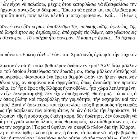
αθ’ ὧν εἶχον νὰ παλαίσω, μέχρις ὅτου κατορθώσω νὰ ἐξασφαλίσω τὴν
 ἤρχοντο συνεχῶς τὰ δάκρυα... Ἔπειτα τὰ σχέδια καὶ τὰς ἐλπίδας μου
τητα ὅτι ποτέ, ποτὲ πλέον δὲν θὰ μ’ ἀπο­χωρισθοῦν... Καί… Τί θέλεις
ῶτον ἐκεῖνο ἦτο κυρίως ἀποτέλεσμα τῆς παιδικῆς αὐτῆς ἀφελείας, τῆς
ἀπὸ ζωηρότητος εἰς ῥεμβασμούς, ἀπὸ χαρᾶς εἰς θλῖψιν, ἀπὸ γέλωτος εἰς
 στεναγμοί... Τὸ πρᾶγμα ἦτο φανερόν. Ἡ κόρη μὲ ἠγάπα... Τὸ ἤξευρα˙
υ πόνου. «Ἐρωτᾷ ἐάν!... Ἐάν ποτε Χριστιανὸς ἠγάπησε τὴν ψυχικὴν
λυπτον ἐν αὐτῇ, τόσῳ βαθυτέραν ἀγάπην ἐν ἐμοί! Ἀλλ’ ὅσῳ μᾶλλον
ρι τοῦ ὁποίου ἐταπείνωσα τὸν ἔρωτά μου, τόσῳ μᾶλλον εὐτελὴς καὶ
ν περιγράψω. Φαντάσου ἕνα ἔρωτα θερμὸν ὡσὰν τὸν ἥλιον, φωτεινὸν
αρθένου γῆς, ἀνυπομόνου καὶ σφριγώσης, ὅπως ἀναδώσῃ τὸν πρῶτον
δία, ἐφ’ ἧς ὁ ἔρως τῆς Κλάρας ἠκτινοβόλει, ἦτο χώρα λεηλατημένη,
ὲν εἶχε δενδροτομηθῇ, δὲν εἶχεν ἀποξηρανθῇ, θὰ ἤκμαζε τώρα ὡς ὁ
 ὅπως βλέπῃ καὶ παραβάλλῃ τὴν γυμνότητα, τὴν ἀσχημίαν καὶ τὸν
όητος! Διατί ν’ ἀσωτεύσω καὶ ἐξευτελίσω τοὺς θησαυροὺς τῆς νεαρᾶς
ως τὴν δαψίλειαν τῶν αἰσθημάτων, δι’ ὧν ὁ Θεὸς τὴν ἐπροίκισεν! Ἡ
ἐνώπιον τῆς ἡ πρόστυχος ἐκείνη κόρη, δὲν ἠρώτησε, δὲν ἐσκέφθη νὰ
ὶ μετήγγισα λοιπὸν ὅλους τοὺς θησαυροὺς τῶν αἰσθημάτων εἰς τὴν
ευσα τὴν ἀσχημίαν! Τώρα τί ὑψηλὸν νὰ σκεφθῶ πλέον διὰ τὴν Κλάραν,
ν μοὶ ὑπελείφθη πλέον ἢ ἱερόν, ἢ ὅσιον, τὸ ὁποῖον νὰ μὴ ἐβεβηλώθη
 δὲν ἠμποροῦσα ν’ ἀσεβήσω πρὸς αὐτήν, νὰ τὴν προσβάλω. Οὐδ’ εἰς