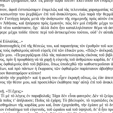
νικῶν ζητημάτων, ἀλλ’ εἰς μάτην τώρα πλέον! Ἐκεῖ ὅπου τὸν ἐνόμιζε
σῃ.
πνον, ἀφοῦ ἐστυπώσαμεν ἐπιμελῶς καὶ τὰς τελευταίας χαραγματίας τ
 κοιτωνίτην του ῥεμβάζων ἐπὶ τοῦ ἀνακλίντρου, ἐγὼ παρὰ τὴν θερμάσ
ἐν Γοττίγγῃ ἰατρὸς μετὰ τὴν ἀνάγνωσιν τῆς σημερινῆς πρὸς αὐτὸν ἐπ
ν Ἀθήναις, καὶ ἠπόρησα πρὸς ἐμαυτόν, πῶς δὲν μοὶ ἐπῆλθε μέχρι τοῦ
ῦ νέου κατάστασιν, ὄχι˙ ἀλλὰ διότι ἦτο καταλληλότατον θέμα νὰ ἀ
ερε μέχρι τοῦδε τίποτε περὶ τοῦ ἀντικειμένου τούτου, οὐδ’ ἐν αὐταῖ
ὶ Εὐλαλίας...»
ἀνατιναχθεὶς ἐπὶ τῆς θέσεώς του, καὶ παραιτήσας τὸν ἐρυθρὸν τοῦ κο
τοὺς ὀφθαλμοὺς αὐτοῦ εὑρεῖς ἐπὶ τῶν ἐδικῶν μου, «Πῶς!» ἀνέκραξε. 
ν μου. «Περιεργάζομαι ἐδῶ τὰς παλαιοντολογικὰς εἰκόνας τοῦ βιβλ
ος, πρὶν ἢ προφθάσῃ νὰ τὰ χαρῇ ἡ εὐ­γενὴς τοῦ ἀνθρώπου καρδία, δι’
ς ὀφθαλμοὺς ἀπὸ τοῦ βιβλίου, ὅπως ὑποδεχθῶ τὴν καθυ­στεροῦσαν ἀ
ιλέων, καὶ πρὸ πάντων ἡ ἔκφρασις τῶν ὀφθαλμῶν παρίστανον ἀβοήθητο
ερον θανατηφόρον κτύπον!
τὴν τὴν χορδήν!» καὶ ἡ φωνή του εἶχεν ἐκραγῆ οὕτως, ὡς ἐὰν ἀπεσύρ
ένος τὴν θέσιν μου, καὶ προσελθὼν ἐκάθησα παρ’ αὐτῷ ἐπὶ τοῦ ἀνακλ
ῇ. «Τί ἔχεις;»
ί μὲ τὸ λέγεις ἐν παραβολαῖς; Τάχα δὲν εἶναι φανερόν; Δὲν τὸ ξεύ
ὰ ποῖος τ’ ἀπήλαυσε; Ποῖος τὰ ἐχάρη; Τὸ βδελυρόν, τὸ τερατῶδες 
θημάτων τῆς καρδίας μου καί, ὅταν ἐχορτάσθη, τὴν ἐμίανε μὲ τὸ δ
ν ἐνδιαίτημα τοῦ εὐγενοῦς, τοῦ ὡραίου καὶ τοῦ ὑψηλοῦ, δι’ ἃ ἦτο π