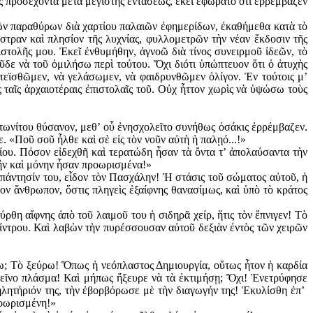
ς προσέχοντα μετὰ μεγίστης ἐντάσεως, ἐκεῖ ἐφωρᾶτο ὅτι ἐρρέμβαζεν
ῶν παραθύρων διὰ χαρτίου παλαιῶν ἐφημερί­δων, ἐκαθήμεθα κατὰ τὸ
τραν καὶ πλη­σίον τῆς λυχνίας, φυλλομετρῶν τὴν νέαν ἔκδοσιν τῆς
ι­στολῆς μου. Ἐκεῖ ἐνθυμήθην, ἀγνοῶ διὰ τίνος συνειρμοῦ ἰδεῶν, τὸ
δε νὰ τοῦ ὁμιλήσω περὶ τούτου. Ὄχι διότι ὑπώπτευον ὅτι ὁ ἀτυχὴς
στεϊσθῶμεν, νὰ γελάσωμεν, νὰ φαιδρυνθῶμεν ὀλίγον. Ἐν τούτοις μ’
ς ταῖς ἀρχαιοτέραις ἐπιστολαῖς τοῦ. Οὐχ ἧττον χωρὶς νὰ ὑψώσω τοὺς
ιτωνίτου θύσανον, μεθ’ οὗ ἐνησχολεῖτο συνήθως ὁσά­κις ἐρρέμβαζεν.
«Ποῦ σοῦ ἦλθε καὶ σὲ εἰς τὸν νοῦν αὐτὴ ἡ παλῃό...!»
ίου. Πόσον εἰδεχθῆ καὶ τερατώδη ἦσαν τὰ ὄντα τ’ ἀπολαύσαντα τὴν
 ἣν καὶ μόνην ἦσαν προωρισμένα!»
πάντησίν του, εἶδον τὸν Πασχάλην! Ἡ στάσις τοῦ σώματος αὐτοῦ, ἡ
ν ἄνθρωπον, ὅστις πληγεὶς ἐξαίφνης θανασίμως, καὶ ὑπὸ τὸ κράτος
θη αἴφνης ἀπὸ τοῦ λαιμοῦ του ἡ σιδηρᾶ χείρ, ἥτις τὸν ἔπνιγεν! Τὸ
ίντρου. Καὶ λαβὼν τὴν πυρέσσουσαν αὐτοῦ δεξιὰν ἐντὸς τῶν χειρῶν
ρω; Τὸ ξεύρω! Ὅπως ἡ νεόπλαστος Δημιουργία, οὕτως ἦτον ἡ καρδία
ἐκεῖνο πλάσμα! Καὶ μήπως ἤξευρε νὰ τὰ ἐκτιμήσῃ; Ὄχι! Ἐνετρύφησε
ηλητήριόν της, τὴν ἐβορβόρωσε μὲ τὴν διαγωγήν της! Ἐκυλίσθη ἐπ’
ροωρισμένη!»