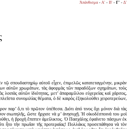
Ἀπάνθισμα
-
Α'
-
Β'
-
Γ'
-
Δ'
ς
τῷ σπουδαστηρίῳ αὐτοῦ εἶχεν, ἐπιμελῶς κατατεταγμένην, μικρὰν
άτων αὐτῶν χρωμάτων, τὰς ἀφορμὰς τῶν παραδόξων σχημάτων, τοὺς
 λοιπὰς αὐτῶν ἰδιότητας, μετ’ ἀπαραμίλλου εὐχερείας καὶ χάριτος,
πλεῖστα συνομιλίας θέματα, ὁ δὲ καιρὸς ἐξηκολούθει χειροτερεύων,
 παρ’ ὅ,τι τὸ πρῶτον ὑπέθεσα. Διότι ἀπό τινος ὄχι μόνον διὰ τὰς
σον σιωπηλῆς, ὥστε ἤρχισε νὰ μ’ ἀνησυχῇ. Ἡ οἰκοδέσποινά του μοὶ
ούθει, ἡ βροχὴ ἔπιπτεν ἀμείλικτος. Ὁ Πασχάλης ἐφαίνετο πάσχων ἐκ
ὅτι ἦτο τὴν πρωΐαν τῆς προτεραίας! Πολλάκις προσεπάθησα νὰ τὸν