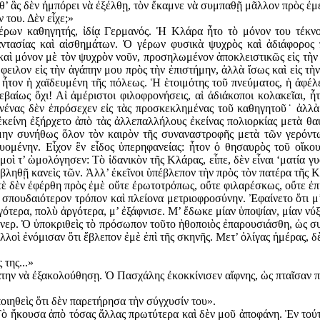
θ’ ἃς δὲν ἠμπόρει νὰ ἐξέλθῃ, τὸν ἔκα­μνε νὰ συμπαθῇ μᾶλλον πρὸς ἐμέ
ν του. Δὲν εἶχε;»
 γέρων καθηγητής, ἰδίᾳ Γερμανός. Ἡ Κλάρα ἦτο τὸ μόνον του τέκ
τασίας καὶ αἰσθημάτων. Ὁ γέρων φυσικὰ ψυχρὸς καὶ ἀδιάφορος π
αὶ μόνον μὲ τὸν ψυχρὸν νοῦν, προσηλωμένον ἀποκλειστικῶς εἰς τὴν 
ὤφειλον εἰς τὴν ἀγάπην μου πρὸς τὴν ἐπιστήμην, ἀλλὰ ἴσως καὶ εἰς τὴ
 ἦτον ἡ χαϊδευμένη τῆς πό­λεως. Ἡ ἑτοιμότης τοῦ πνεύματος, ἡ ἀφέ
βαίως ὄχι! Αἱ ἀμέριστοι φιλοφρονήσεις, αἱ ἀδιάκοποι κολακεῖαι, ἦτ
κανένας δὲν ἐπρόσεχεν εἰς τὰς προσκεκλημένας τοῦ καθηγητοῦ˙ ἀλλὰ
 ἐκείνη ἐξήρχετο ἀπὸ τὰς ἀλλεπαλλήλους ἐκείνας πολιορκίας μετὰ θ
ην συνήθως ὅλον τὸν καιρὸν τῆς συναναστρο­φῆς μετὰ τῶν γερόντων
υομένην. Εἶχον ἓν εἶδος ὑπερηφανείας: ἦτον ὁ θησαυρὸς τοῦ οἴκου,
μοὶ τ’ ὡμολόγησεν: Τὸ ἰδανικὸν τῆς Κλάρας, εἶπε, δὲν εἶναι ‘ματία γυ
σβληθῇ κανεὶς τῶν. Ἀλλ’ ἐκεῖνοι ὑπέβλεπον τὴν πρὸς τὸν πατέρα τῆς
οτὲ δὲν ἐφέρθη πρὸς ἐμὲ οὔτε ἐρωτοτρόπως, οὔτε φιλαρέσκως, οὔτε ἐ
ὲ σπουδαιότερον τρόπον καὶ πλείονα μετριοφροσύνην. Ἐφαίνετο ὅτι μ
ότερα, πολὺ ἀργότερα, μ’ ἐξάφνισε. Μ’ ἔδωκε μίαν ὑποψίαν, μίαν νύξ
νερ. Ὁ ὑποκριθεὶς τὸ πρόσωπον τοῦτο ἠθοποιὸς ἐπαρουσιάσθη, ὡς συ
λοὶ ἐνόμισαν ὅτι ἔβλεπον ἐμὲ ἐπὶ τῆς σκηνῆς. Μετ’ ὀλίγας ἡμέρας, δὲ
 της...»
άτην νὰ ἐξακολούθησῃ. Ὁ Πασχάλης ἐκοκκίνισεν αἴφνης, ὡς πταῖσαν 
οιηθεὶς ὅτι δὲν παρετήρησα τὴν σύγχυσίν του».
ὸ ἤκουσα ἀπὸ τόσας ἄλλας πρωτύτερα καὶ δὲν μοῦ ἀποφάνη. Ἐν τούτοις