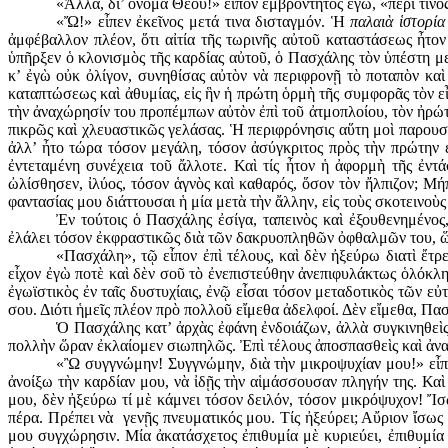
«Ἀλλά, δι’ ὄνομα Θεοῦ!» εἶπον ἐμβρόντητος ἐγώ, «περὶ τίνος
«Ὤ!» εἶπεν ἐκεῖνος μετά τινα δισταγμόν. Ἡ
παλαιὰ ἱστορία
ἀμφέβαλλον πλέον, ὅτι αἰτία τῆς τωρινῆς αὐτοῦ καταστάσεως ἦτο
ὑπῆρξεν ὁ κλονισμὸς τῆς καρδίας αὐτοῦ, ὁ Πασχάλης τὸν ὑπέστη με
κ’ ἐγὼ οὐκ ὀλίγον, συνηθίσας αὐτὸν νὰ περιφρονῇ τὸ ποταπὸν καὶ 
καταπτώσεως καὶ ἀθυμίας, εἰς ἣν ἡ πρώτη ὁρμὴ τῆς συμφο­ρᾶς τὸν ε
τὴν ἀναχώρησίν του προπέμπων αὐτὸν ἐπὶ τοῦ ἀτμοπλοίου, τὸν ἠρώτ
πικρῶς καὶ χλευαστικῶς γελάσας. Ἡ περιφρόνησις αὕτη μοὶ παρουσι
ἀλλ’ ἦτο τώρα τόσον μεγάλη, τόσον ἀσύγκριτος πρὸς τὴν πρώτην ἐ
ἐντεταμένη συ­νέχεια τοῦ ἄλλοτε. Καὶ τίς ἦτον ἡ ἀφορμὴ τῆς ἐντάσ
ὠλίσθησεν, ἰλύος, τόσον ἁγνὸς καὶ καθαρός, ὅσον τὸν ἤλπιζον; Μ
φαντασίας μου διάττουσαι ἡ μία μετὰ τὴν ἄλλην, εἰς τοὺς σκο­τεινο
Ἐν τούτοις ὁ Πασχάλης ἐσίγα, ταπεινὸς καὶ ἐξουθενημένος
ἐλάλει τόσον ἐκφραστικῶς διὰ τῶν δακρυοπληθῶν ὀφθαλμῶν του, ὥσ
«Πασχάλη», τῷ εἶπον ἐπὶ τέλους, καὶ δὲν ἠξεύρω διατὶ ἔτρ
εἶχον ἐγὼ ποτὲ καὶ δὲν σοῦ τὸ ἐνεπιστεύθην ἀνεπιφυλάκτως ὁλόκλη
ἐγωϊστικὸς ἐν ταῖς δυστυχίαις, ἐνῷ εἶσαι τόσον μεταδοτικὸς τῶν 
σου. Διότι ἡμεῖς πλέον πρὸ πολλοῦ εἴμεθα ἀδελφοί. Δὲν εἴμεθα, Πα
Ὁ Πασχάλης κατ’ ἀρχὰς ἐφάνη ἐνδοιάζων, ἀλλὰ συγκινηθεὶς
πολλὴν ὥραν ἐκλαίομεν σιωπηλῶς. Ἐπὶ τέλους ἀποσπασθεὶς καὶ ἀν
«Ὢ συγγνώμην! Συγγνώμην, διὰ τὴν μικροψυχίαν μου!» εἶπε
ἀνοίξω τὴν καρδίαν μου, νὰ ἰδῇς τὴν αἱμάσσουσαν πληγήν της. Κα
μου, δὲν ἠξεύρω τί μὲ κάμνει τόσον δειλόν, τόσον μικρόψυχον! Ἴσω
πέρα. Πρέπει νὰ γενῇς πνευματικός μου. Τίς ἠξεύρει; Αὔριον ἴσω
μου συγχώρησιν. Μία ἀκατάσχετος ἐπιθυ­μία μὲ κυριεύει, ἐπιθυμί