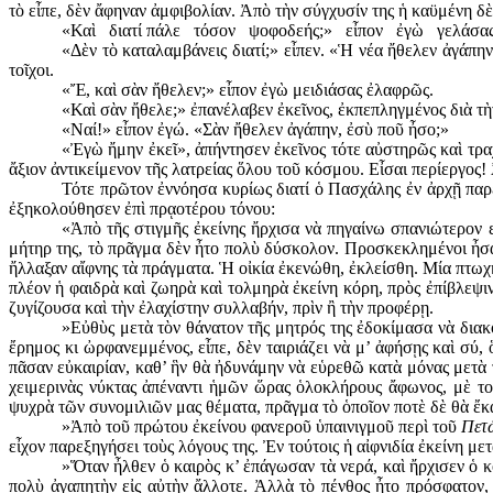
τὸ εἶπε, δὲν ἄφηναν ἀμφιβολίαν. Ἀπὸ τὴν σύγχυσίν της ἡ καϋμένη δὲ
«Καὶ διατί πάλε τόσον ψοφοδεής;» εἶπον ἐγὼ γελάσας. Ἀ
«Δὲν τὸ καταλαμβάνεις διατί;» εἶπεν. «Ἡ νέα ἤθελεν ἀγάπη
τοῖχοι.
«Ἔ, καὶ σὰν ἤθελεν;» εἶπον ἐγὼ μειδιάσας ἐλαφρῶς.
«Καὶ σὰν ἤθελε;» ἐπανέλαβεν ἐκεῖνος, ἐκπεπληγμένος διὰ τ
«Ναί!» εἶπον ἐγώ. «Σὰν ἤθελεν ἀγάπην, ἐσὺ ποῦ ἦσο;»
«Ἐγὼ ἤμην ἐκεῖ», ἀπήντησεν ἐκεῖνος τότε αὐστηρῶς καὶ τρα
ἄξιον ἀντικείμενον τῆς λα­τρείας ὅλου τοῦ κόσμου. Εἶσαι περίεργος!
Τότε πρῶτον ἐννόησα κυρίως διατί ὁ Πασχάλης ἐν ἀρχῇ παρέ
ἐξηκολούθησεν ἐπὶ πρᾳοτέρου τόνου:
«Ἀπὸ τῆς στιγμῆς ἐκείνης ἤρχισα νὰ πηγαίνω σπανιώτερον ε
μήτηρ της, τὸ πρᾶγμα δὲν ἦτο πολὺ δύσκολον. Προσκεκλημένοι ἦσα
ἤλλαξαν αἴφνης τὰ πράγματα. Ἡ οἰκία ἐκενώθη, ἐκλείσθη. Μία πτω
πλέον ἡ φαιδρὰ καὶ ζωηρὰ καὶ τολμηρὰ ἐκείνη κόρη, πρὸς ἐπίβλεψι
ζυγίζουσα καὶ τὴν ἐλαχίστην συλλαβήν, πρὶν ἢ τὴν προφέρῃ.
»Εὐθὺς μετὰ τὸν θάνατον τῆς μητρός της ἐδοκίμασα νὰ δια­
ἔρημος κι ὠρφανεμμένος, εἶπε, δὲν ται­ριάζει νὰ μ’ ἀφήσῃς καὶ σύ
πᾶσαν εὐκαιρίαν, καθ’ ἣν θὰ ἠδυνάμην νὰ εὑρεθῶ κατὰ μόνας μετὰ 
χειμερινὰς νύκτας ἀπέναντι ἡμῶν ὥρας ὁλοκλήρους ἄφωνος, μὲ τοὺ
ψυχρὰ τῶν συνο­μιλιῶν μας θέματα, πρᾶγμα τὸ ὁποῖον ποτὲ δὲ θὰ ἔκ
»Ἀπὸ τοῦ πρώτου ἐκείνου φανεροῦ ὑπαινιγμοῦ περὶ τοῦ
Πετ
εἶχον παρεξηγήσει τοὺς λόγους της. Ἐν τούτοις ἡ αἰφνιδία ἐκείνη μ
»Ὅταν ἦλθεν ὁ καιρὸς κ’ ἐπάγωσαν τὰ νερά, καὶ ἤρχισεν ὁ κ
πολὺ ἀγαπητὴν εἰς αὐτὴν ἄλλοτε. Ἀλλὰ τὸ πένθος ἦτο πρόσφατον,