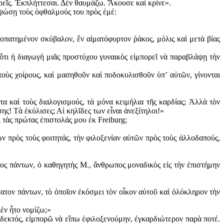
εῖς. Ἐκπλήττεσαι. Δὲν θαυμάζω. Ἄκουσε καὶ κρίνε».
ὑψώσῃ τοὺς ὀφθαλμούς του πρὸς ἐμέ:
δοπατημένον σκύβαλον, ἓν αἱματόφυρτον ῥάκος, μόλις καὶ μετὰ βίας
 ὅτι ἡ διαγωγὴ μιᾶς προστύχου γυναικὸς εἰμπορεῖ νὰ παραβλάψῃ τὴν
τοὺς χοίρους, καὶ μασηθοῦν καὶ ποδοκυλισθοῦν ὑπ’ αὐτῶν, γίνονται
τα καὶ τοὺς διαλογισμούς, τὰ μόνα κειμήλια τῆς καρδίας; Ἀλλὰ τὸν
ς! Τὰ ἐκύλισες; Αἱ κηλῖδες των εἶναι ἀνεξίτηλοι!»
ι τὰς πρώτας ἐπιστολάς μου ἐκ Freiburg;
ν πρὸς τοὺς φοιτητάς, τὴν φιλοξενίαν αὐτῶν πρὸς τοὺς ἀλλοδαπούς,
ος πάντων, ὁ καθηγητὴς Μ., ἄνθρωπος μοναδικὸς εἰς τὴν ἐπιστήμην
στατον πάντων, τὸ ὁποῖον ἐκόσμει τὸν οἶκον αὐτοῦ καὶ ὁλόκληρον τὴν
ὲν ἦτο νομίζω;»
 δεκτός, εἰμπορῶ νὰ εἴπω ἐφιλοξενούμην, ἐγκαρδιώτερον παρὰ ποτέ.