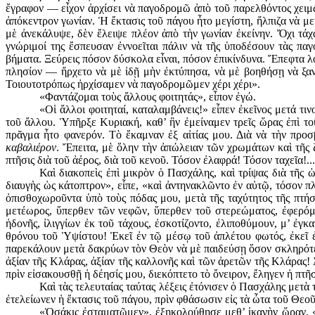
ἔγραφον — εἶχον ἀρχίσει νὰ παγοδρομῶ ἀπὸ τοῦ παρελθόντος χειμῶ
ἀπόκεντρον γωνίαν. Ἡ ἔκτασις τοῦ πάγου ἦτο μεγίστη, ἤλ­πιζα νὰ 
μὲ ἀνεκάλυψε, δὲν ἔλειψε πλέον ἀπὸ τὴν γωνίαν ἐκείνην. Ὄχι τάχ
γνώριμοί της ἔσπευσαν ἐννοεῖται πάλιν νὰ τῆς ὑποδέσουν τὰς παγ
βήματα. Ξεύρεις πόσον δύσκολα εἶναι, πόσον ἐπικίνδυνα. Ἔπεφτα λο
πλησίον — ἤρχετο νὰ μὲ ἰδῇ μὴν ἐκτύπησα, νὰ μὲ βοηθήσῃ νὰ ξανα
Τοιουτοτρόπως ἠρχίσαμεν νὰ παγοδρομῶμεν χέρι χέρι».
«Φαντάζομαι τοὺς ἄλλους φοιτητάς», εἶπον ἐγώ.
«Οἱ ἄλλοι φοιτηταί, καταλαμβάνεις!» εἶπεν ἐκεῖνος μετά τι
τοῦ ἄλλου. Ὑπῆρξε Κυριακή, καθ’ ἣν ἐμείναμεν τρεῖς ὥρας ἐπὶ τ
πρᾶγμα ἦτο φανερόν. Τὸ ἔκαμναν ἐξ αἰτίας μου. Διὰ νὰ τὴν προ
καβαλιέρον
. Ἔπειτα, μὲ ὅλην τὴν ἀπώλειαν τῶν χρωμάτων καὶ τῆς
πτῆσις διὰ τοῦ ἀέρος, διὰ τοῦ κενοῦ. Τόσον ἐλαφρά! Τόσον ταχεῖα!..
Καὶ διακοπεὶς ἐπὶ μικρὸν ὁ Πασχάλης, καὶ τρίψας διὰ τῆς
διαυγὴς ὡς κάτοπτρον», εἶπε, «καὶ ἀντηνακλῶντο ἐν αὐτῷ, τόσον π
ὀπισθοχωροῦντα ὑπὸ τοὺς πόδας μου, μετὰ τῆς ταχύτητος τῆς πτή
μετέωρος, ὕπερθεν τῶν νεφῶν, ὕπερθεν τοῦ στερεώματος, ἐφερόμη
ἡδονῆς, ἰλιγγίων ἐκ τοῦ τάχους, ἐσκοτίζοντο, ἐλιποθύμουν, μ’ ἐγ
θρόνου τοῦ Ὑψίστου! Ἐκεῖ ἐν τῷ μέσῳ τοῦ ἀπλέτου φωτός, ἐκεῖ ἐ
παρεκάλουν μετὰ δακρύων τὸν Θεὸν νὰ μὲ παιδεύσῃ ὅσον σκληρότερο
ἀξίαν τῆς Κλάρας, ἀξίαν τῆς καλλονῆς καὶ τῶν ἀρετῶν τῆς Κλάρας! 
πρὶν εἰσακουσθῇ ἡ δέησίς μου, διεκόπτετο τὸ ὄνειρον, ἔληγεν ἡ πτῆσ
Καὶ τὰς τελευταίας ταύτας λέξεις ἐτόνισεν ὁ Πασχάλης μετὰ
ἐτελείωνεν ἡ ἔκτασις τοῦ πάγου, πρὶν φθάσωσιν εἰς τὰ ὦτα τοῦ Θεοῦ
«Ὁσάκις ἐσταματῶμεν», ἐξηκολούθησε μεθ’ ἱκανὴν ὥραν, «