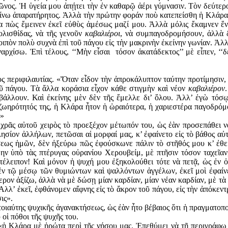
νος. Ἡ ὑγεία μου ἀπῄτει τὴν ἐν καθαρῷ ἀέρι γύμνασιν. Τὸν δεύτερο
μείνω ἀπαρατήρητος. Ἀλλὰ τὴν πρώτην φοράν ποὺ κατεπείσθη ἡ Κλάρα 
α πὼς ἔμεινεν ἐκεῖ εὐθὺς ἀμέσως μαζί μου. Ἀλλὰ μόλις ἔκαμνεν ἕνα
ολισθίδας, νὰ τῆς γενοῦν
καβαλιέροι
, νὰ συμπαγοδρομήσουν, ἀλλὰ 
ιπὸν πολὺ συχνὰ ἐπὶ τοῦ πά­γου εἰς τὴν μακρινὴν ἐκείνην γωνίαν. Ἀ
ρχίσω. Ἐπὶ τέλους, ‘‘Μὴν εἶσαι τόσον ἀκατάδεκτος’’ μὲ εἶπεν, ‘‘
νος περιφιλαυτίας. «Ὅταν εἶδον τὴν ἀπροκάλυπτον ταύτην προτίμησιν
οῦ πάγου. Τὰ ἄλλα κοράσια εἶχον κάθε στιγμὴν καὶ νέον
καβαλιέρον
σβάλλουν. Καὶ ἐκείνης μὲν δὲν τῆς ἔμελλε δι’ ὅλου. Ἀλλ’ ἐγὼ τ
 ζωηρότητός της, ἡ Κλάρα ἦτον ἡ ὡραιότερα, ἡ χαριεστέρα παγοδρό
.»
 ὠχρᾶς αὐτοῦ χειρὸς τὸ προεξέχον μέτωπόν του, ὡς ἐὰν προσεπάθει 
λησίον ἀλλήλων, πετῶσαι αἱ μορφαί μας, κ’ ἐφαίνετο εἰς τὸ βάθος α
σεως ἡμῶν, δὲν ἠξεύρω πῶς ἐφούσκωνε πάλιν τὸ στῆθός μου κ’ ἐθε
ν ὑπὸ τὰς πτέρυγας οὐρανίου Χε­ρουβείμ, μὲ πτῆσιν τόσον ταχεῖαν
κατέλειπον! Καὶ μόνον ἡ ψυχή μου ἐξηκολούθει τότε νὰ πετᾷ, ὡς ἐν 
ν τῷ μέσῳ τῶν θυμιώντων καὶ ψαλλόντων ἀγγέλων, ἐκεῖ μοὶ ἐφαίνετ
ν ἀξίζω, ἀλλὰ νὰ μὲ δώσῃ μίαν καρδίαν, μίαν νέαν καρδίαν, μὲ τὰ 
Ἀλλ’ ἐκεῖ, ἐφθάνομεν αἴφνης εἰς τὸ ἄκρον τοῦ πάγου, εἰς τὴν ἀπόκεντ
ις».
 τοιαύτης ψυχικῆς ἀγανακτήσεως, ὡς ἐὰν ἦτο βέβαιος ὅτι ἡ πραγματοπ
 οἱ πόθοι τῆς ψυχῆς του.
ἡ Κλάρα μὲ ἠρώτα περὶ τῆς νήσου μας. Ἐπεθύμει νὰ τῇ περι­γράφω