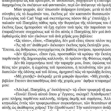
ἀπασχολήσω ὡς καὶ πρότερον, δι’ ἀνεκδότων, διηγήσεων ἢ ἐπιστημο
ἀφῃρημένος ἐκ σκέψεων καὶ φαντασιῶν, περὶ ὧν ἀπέφευγε νὰ ὁμιλή
Μίαν ψυχράν, ἀλλ’ ὁπωσοῦν ἀτάραχον ἑσπέραν, μετὰ τὸ δεῖ
σύνηθες εἰς τὸ δωμάτιόν του, ἐκεῖνος μὲ τὸν καστανὸν θυσανωτὸν
Γεωλο­γίας τοῦ Carl Vogt καὶ σκεπτόμενος πόσον θὰ μ’ ἐπιπλήξῃ ὁ 
παλαιὸν τοῦ Πασχάλη πάθος πρὸς τὴν θυγατέρα τῆς πλύστρας του ἐ
ἐκεῖνος ἔρως ἠμποροῦσε νὰ ἔχῃ σχέσιν τινὰ πρὸς τὴν παροῦσαν το
ἐπαραξένευσε συγχρόνως καὶ τὸ ὅτι αὐτὸς ὁ Πασχάλης δὲν μοὶ ἀνέ­φ
ὀφθαλμοὺς ἀπὸ τῶν εἰκόνων τοῦ ἀνὰ χεῖράς μου βιβλίου:
«Ὡς τόσο», εἶπον, «Πασχάλη, δὲν μοῦ εἶπες τίποτε πλέον περ
«Ἂς πᾷ στ’ ἀνάθεμα!» διέκοψεν ἐκεῖνος πρὸς ἔκπληξίν μου, 
Ἔπειτα, ὡς ἄνθρωπος συνερχόμενος ἐκ βαθέος ὀνείρου, προσηλώσας 
«Δὲν ἠξεύρω», εἶπον ἐγώ, προσπαθῶν νὰ κρύψω τὴν ἔκπληξί
παρθενικὴν τῆς Δημιουργίας καλλονήν, τὸ πρῶ­τον τῆς Φύσεως σφρῖγ
Δὲν θὰ λησμονήσω ποτὲ τὴν ταραχήν μου, ὅταν, ὑψώσας τοὺ
θέσις τῶν χειρῶν, ἡ ὠχρότης τοῦ προ­σώπου, ἡ πελιδνότης τῶν χε
διατελῶν τῆς ὀδύνης καὶ τοῦ δέους, ἀμηχανεῖ πῶς νὰ προλάβῃ δεύτ
«Μὴ χτυπᾷς!» ἀνέκραξε μετὰ μακρὰν ἀγωνίαν. «Μὴ χτυπᾷς αὐ
βιβλίον ἔπεσεν ἀνεπαισθήτως ἀπὸ τῆς χειρός μου˙ ἀφῆκα τεταραγμ
μου:
«Ἀδελφέ, Πασχάλη, μ’ ἐκπλήττεις!» τῷ εἶπον τρυφερᾷ τῇ φων
«Πονῶ! Πονῶ αὐτοῦ ὅπου μ’ ἔγγισες, σκληρέ! Ἀπάνθρωπε! Τ
μου: πλήρης παρθένου καλλονῆς, πλή­ρης ἀκμῆς καὶ σφρίγους. Ἀλλ
κτηνωδῶς ἐντὸς τῶν τρυφερωτάτων συγκινήσεων, τῶν θειοτάτων αἰσ
αὐτῆς ὡς ἀκάθαρτος χοῖρος! Τὴν ἐξουθένωσε! Τὴν κατέστησεν ἀνάξιο