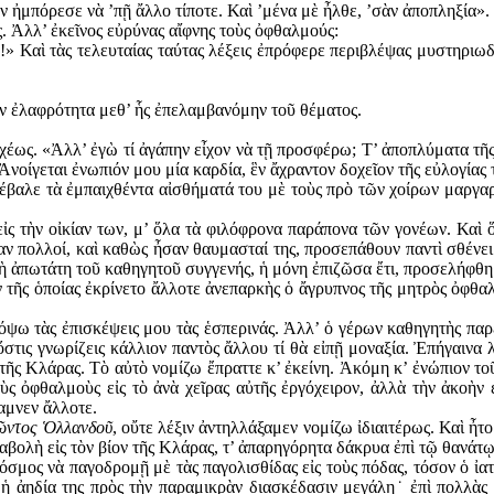
ν ἠμπόρεσε νὰ ’πῇ ἄλλο τί­ποτε. Καὶ ’μένα μὲ ἦλθε, ’σὰν ἀποπληξία».
λλ’ ἐκεῖνος εὐρύνας αἴφνης τοὺς ὀφθαλμούς:
ν!» Καὶ τὰς τελευταίας ταύτας λέξεις ἐπρόφερε περιβλέψας μυ­στηρι
ὴν ἐλαφρότητα μεθ’ ἧς ἐπελαμβανόμην τοῦ θέματος.
χέως. «Ἀλλ’ ἐγὼ τί ἀγάπην εἶχον νὰ τῇ προσφέρω; Τ’ ἀποπλύματα τῆς
 Ἀνοίγεται ἐνω­πιόν μου μία καρδία, ἓν ἄχραντον δοχεῖον τῆς εὐλογία
βαλε τὰ ἐμπαιχθέντα αἰσθήματά του μὲ τοὺς πρὸ τῶν χοίρων μαργαρί
ἰς τὴν οἰκίαν των, μ’ ὅλα τὰ φιλόφρονα παράπονα τῶν γονέων. Καὶ 
ν πολλοί, καὶ καθὼς ἦσαν θαυμασταί της, προσεπάθουν παντὶ σθένει 
χὴ ἀπωτάτη τοῦ καθηγητοῦ συγγενής, ἡ μόνη ἐπιζῶσα ἔτι, προσελήφθη
ν τῆς ὁποίας ἐκρίνετο ἄλλοτε ἀνεπαρκὴς ὁ ἄγρυπνος τῆς μητρὸς ὀφθαλ
κόψω τὰς ἐπισκέψεις μου τὰς ἑσπερινάς. Ἀλλ’ ὁ γέρων κα­θηγητὴς πα
, ὅστις γνωρίζεις κάλλιον παντὸς ἄλλου τί θὰ εἰπῇ μοναξία. Ἐπήγαιν
τῆς Κλάρας. Τὸ αὐτὸ νομίζω ἔπραττε κ’ ἐκείνη. Ἀκόμη κ’ ἐνώπιον το
ς ὀφθαλμοὺς εἰς τὸ ἀνὰ χεῖρας αὐτῆς ἐργόχειρον, ἀλλὰ τὴν ἀκοὴν 
αμνεν ἄλλοτε.
ῶντος Ὁλλανδοῦ
, οὔτε λέξιν ἀντηλλάξαμεν νο­μίζω ἰδιαιτέρως. Καὶ ἦ
εταβολὴ εἰς τὸν βίον τῆς Κλάρας, τ’ ἀπαρηγόρητα δάκρυα ἐπὶ τῷ θανά
όσμος νὰ παγοδρομῇ μὲ τὰς παγολισθίδας εἰς τοὺς πόδας, τόσον ὁ ἰα
 ἡ ἀηδία της πρὸς τὴν παραμικρὰν διασκέδασιν μεγάλη˙ ἐπὶ πολλὰς