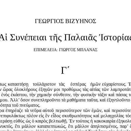
ΓΕΩΡΓΙΟΣ ΒΙΖΥΗΝΟΣ
Αἱ Συνέπειαι τῆς Παλαιᾶς Ἱστορία
ΕΠΙΜΕΛΕΙΑ: ΓΙΩΡΓΟΣ ΜΠΛΑΝΑΣ
Γ΄
 ὅπως καταστήσῃ τοὐλάχιστον τὰς ἑσπέρας ἡμῶν εὐχαρίστους. Ἐν 
πὸν ὥρας ὁλοκλήρους ἐξηγῶν μοι προθύμως τὰς αἰτίας τῶν λαμπροτ
νὸς ἑκάστου, τὴν χημικὴν σύνθεσιν, τὴν φυσικὴν τάξιν καὶ πάσας τὰς
μου. Ἀλλ’ ὅσον συνεπληροῦντο τὰ μαθήματα ταῦτα, καὶ ἐξηντλοῦντο 
ρότητα τοῦ πνεύματος.
 ἐπηρέαζε τὰ νεῦρα αὐτοῦ περισσότερον τῶν ἐμῶν, καὶ περισσότερον
νεπιφυλάκτως πλέον εἰς ἓν εἶδος σκυθρωπότητος καὶ μελαγχολίας τό
 περάσῃ εὐθὺς ὡς ὁ καιρὸς βελτιωθῇ. Ἐν τούτοις ἡ κακοκαιρία ἐξηκολ
νυκτός, ἔτι μάλ­λον καταπεπτωκώς, ἔτι μᾶλλον ἀπηλπισμένος, παρ’ 