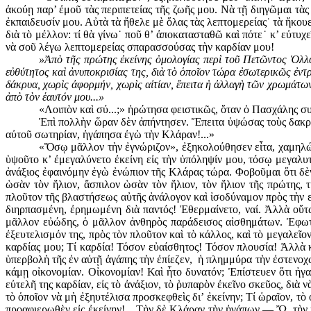
ἀκούῃ παρ’ ἐμοῦ τὰς περιπετείας τῆς ζωῆς μου. Νὰ τῇ διηγῶμαι τὰ
ἐκπαιδευσίν μου. Αὐτὰ τὰ ἤθελε μὲ ὅλας τὰς λεπτομερείας˙ τὰ ἤκουε
διὰ τὸ μέλλον: τί θὰ γίνω˙ ποῦ θ’ ἀποκατασταθῶ καὶ πότε˙ κ’ εὐτυχε
νὰ σοῦ λέγω λεπτομερείας σπαρασσούσας τὴν καρδίαν μου!
»Ἀπὸ τῆς πρώτης ἐκείνης ὁμολογίας περὶ τοῦ Πετῶντος Ὁλλανδ
εὐθύτητος καὶ ἀνυποκρισίας της, διὰ τὸ ὁποῖον τώρα ἐσωτερικῶς ἐντρέ
δάκρυα, χωρὶς ἀφορμήν, χωρὶς αἰτίαν, ἔπειτα ἡ ἀλλαγὴ τῶν χρωμάτων
ἀπὸ τὸν ἑαυτόν μου...»
«Λοιπὸν καὶ σύ...;» ἠρώτησα φειστικῶς, ὅταν ὁ Πασχάλης συ
Ἐπὶ πολλὴν ὥραν δὲν ἀπήντησεν. Ἔπειτα ὑψώσας τοὺς δακρυ
αὐτοῦ σωτηρίαν, ἠγάπησα ἐγὼ τὴν Κλάραν!...»
«Ὅσῳ μᾶλλον τὴν ἐγνώριζον», ἐξηκολούθησεν εἶτα, χαμηλώ
ὑψοῦτο κ’ ἐμεγαλύνετο ἐκείνη εἰς τὴν ὑπόληψίν μου, τόσῳ μεγαλυ
ἀνάξιος ἐφαινόμην ἐγὼ ἐνώπιον τῆς Κλάρας τώρα. Φοβοῦμαι ὅτι δὲ
ὡσὰν τὸν ἥλιον, ἄσπιλον ὡσὰν τὸν ἥλιον, τὸν ἥλιον τῆς πρώτης,
πλοῦτον τῆς βλαστήσεως αὐτῆς ἀνάλογον καὶ ἰσοδύναμον πρὸς τὴν ε
διηρπασμένη, ἐρημωμένη διὰ παντός! Ἐθερμαίνετο, ναί. Ἀλλὰ οὕτω
μᾶλλον εὐώδης, ὁ μᾶλλον ἀνθηρὸς παράδεισος αἰσθημάτων. Ἐφωτί
ἐξευτελισμόν της, πρὸς τὸν πλοῦτον καὶ τὸ κάλλος, καὶ τὸ μεγαλεῖ
καρ­δίας μου; Τί καρδία! Τόσον εὐαίσθητος! Τόσον πλουσία! Ἀλλὰ 
ὑπερβολὴ τῆς ἐν αὐτῇ ἀγάπης τὴν ἐπίεζεν, ἡ πλημμύρα τὴν ἐστενοχ
κάμῃ οἰκονομίαν. Οἰκονομίαν! Καὶ ἦτο δυνατόν; Ἐπίστευεν ὅτι ἠ
εὐτελῆ της καρδίαν, εἰς τὸ ἀνάξιον, τὸ ῥυπαρὸν ἐκεῖνο σκεῦος, δι
τὸ ὁποῖον νὰ μὴ ἐξηυτέλισα προσκεφθεὶς δι’ ἐκείνην; Τί ὡραῖον, τ
προαφιερωθὲν εἰς ἐκείνην!... Τὴν δὲ Κλάραν τὴν ἠγάπων — Ὤ, τὴν