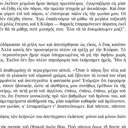
ν ἐκεῖ­νον χειμῶνα ἤμην ἀκόμη πρωτόπειρος˙ ἐγυμναζόμην εἰς μίαν
νὰ ἔλθῃ εἰς τὸν πάγον, τὴν πρώτην στιγμὴν μὲ ἀνεκάλυψε. Καὶ ὅταν
 γύρον ἐπὶ τοῦ πάγου, κ’ ἐπέστρεφε πάλιν εἰς τὴν γωνίαν μου. Οἱ
δὲν ἐδέχθη τίποτε. Ἐγὼ ἐπαιδευόμην νὰ μάθω τὰ μεγάλα τοξοειδῆ
λλὰ μόλις ἔπεφτα, καὶ ἡ Κλάρα — θαρρεῖς ἐπαραμόνευεν ἀόρατος ἐκεῖ
δὲν θὰ τὰ μάθῃς ποτὲ μοναχός σου. Ἔλα νὰ τὰ δοκιμάσωμεν μαζί’’.
, ἐδάγκασαν τὰ χείλη των καὶ ἀπεσύρθησαν ὡς εἰκός, ὁ ἕνας κατόπιν
. Ἀλλὰ κανεὶς δὲν προσεφέρετο πλέον νὰ τρέξῃ μὲ τὴν Κλάραν. Τὸ
όσῳ περισσότερον ἤμην τώρα ὑποχρεωμένος νὰ μὴ τὴν ἀφήσω χωρὶς
μος. Ἐκεῖνο δὲν ἦτο πλέον παγοδρομία ποὺ ἐκάμναμεν ἡμεῖς. Ἦτο ἡ
νὰ ἀναθερμάνῃ τὸ περιεχόμενον αὐτοῦ, «Ὅταν ὁ πάγος ἦτο νέος καὶ
ὐτοῦ τὸ γλαυκὸν τοῦ οὐρανοῦ χρῶμα, καὶ ἔβλεπον τὰ λευκά του νέφη
ρμαίνετο καὶ ἀνεπτεροῦτο ἡ φαντασία μου! Ἐνόμιζον ὅτι ἐφερόμην
, τόσον ἡδονικήν, ὥστε αἱ αἰσθήσεις μου συνήθως ἐμέθυον ἐκ τῆς
ὀνείρῳ, νὰ πετᾷ μετὰ τοῦ ἀγγέλου, ἐπάνω, ἐπάνω, ἐπάνω, μέχρι τοῦ
ο, ὅτι ἔπιπτον γονυκλινὴς πρὸ τῶν βαθμίδων τοῦ θρόνου του, καὶ
ἀμεταχείριστα αἰσθήματά της, μίαν καρδίαν καθαρὰν καὶ ἀμόλυντον,
ρον γωνίαν, κ’ ἐσταματῶμεν ν’ ἀναπνεύσωμεν. Καὶ πάντοτε, πάν­τοτε
οίησις τῶν δεήσεών του ἀπετύγχανεν ἑκάστοτε μόνον καὶ μόνον διότι
 τὰς σκηνὰς τοῦ ἐθνικοῦ ἡμῶν βίου. Πρὸ πάντων ὅμως τῇ ἤρεσε νὰ