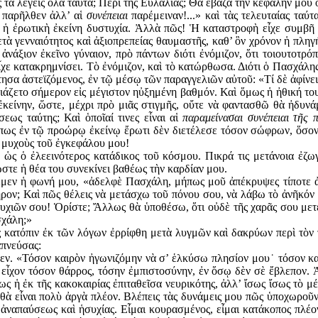
 τὰ λέγεις ὅλα ταῦτα; Περὶ τῆς Εὐλαλίας; Θὰ ἔβαζα τὴν κε­φαλήν μου ὅ
παρῆλθεν ἀλλ’ αἱ
συνέπειαι
παρέμειναν!...» καὶ τὰς τελευταίας ταύτ
ν ἡ ἐρωτικὴ ἐκείνη δυστυχία. Ἀλλὰ πῶς! Ἡ καταστροφὴ εἶχε συμβῆ π
τὰ γενναιότητος καὶ ἀξιοπρεπείας θαυμαστῆς, καθ’ ὃν χρόνον ἡ πληγ
ἀνάξιον ἐκεῖνο γύναιον, πρὸ πάντων διότι ἐνόμιζον, ὅτι τοιουτοτρ
ἶχε κατακρημνίσει. Τὸ ἐνόμιζον, καὶ τὸ κατώρθωσα. Διότι ὁ Πασχάλης 
ησα ἀστεϊζόμενος, ἐν τῷ μέσῳ τῶν παραγγελιῶν αὐτοῦ: «Τί δὲ ἀφίνει
άζετο σήμερον εἰς μέγιστον ηὐξημένη βαθμόν. Καὶ ὅμως ἡ ἠθική του 
κείνην, ὥστε, μέχρι πρὸ μιᾶς στιγμῆς, οὔτε νὰ φαντασθῶ θὰ ἠδυνάμη
εως ταύ­της; Καὶ ὁποῖαί τινες εἶναι αἱ
παραμείνασαι συνέπειαι τῆς π
ήπως ἐν τῷ προώρῳ ἐκείνῳ ἔρωτι δὲν διετέλεσε τόσον σώφρων, ὅσον τ
ὺς μυχοὺς τοῦ ἐγκεφάλου μου!
, ὡς ὁ ἐλεεινότερος κατάδικος τοῦ κόσμου. Πικρά τις μετάνοια ἐζ
τε ἡ θέα του συνεκίνει βαθέως τὴν καρδίαν μου.
εμεν ἡ φωνή μου, «ἀδελφὲ Πασχάλη, μήπως μοῦ ἀπέκρυψες τίποτε ἀπὸ
ρον; Καὶ πῶς θέλεις νὰ μετάσχω τοῦ πόνου σου, νὰ λάβω τὸ ἀνῆκόν 
εὐτυχιῶν σου! Ὁρίστε; Ἄλλως θὰ ὑποθέσω, ὅτι οὐδὲ τῆς χαρᾶς σου μετ
σχάλη;»
 κατόπιν ἐκ τῶν λόγων ἐρρίφθη μετὰ λυγμῶν καὶ δακρύων περὶ τὸν τ
απνεύσας:
ν. «Τόσον καιρὸν ἠγωνιζόμην νὰ σ’ ἑλκύσω πλησίον μου˙ τόσον και
ὶ εἶχον τόσον θάρρος, τόσην ἐμπιστοσύνην, ἐν ὅσῳ δὲν σὲ ἔβλεπον
ς ἡ ἐκ τῆς κακοκαιρίας ἐπιταθεῖσα νευρικότης, ἀλλ’ ἴσως ἴσως τὸ μ
ς θὰ εἶναι πολὺ ἀργὰ πλέον. Βλέπεις τὰς δυνάμεις μου πῶς ὑποχωροῦ
α ἀναπαύσεως καὶ ἡσυχίας. Εἶμαι κου­ρασμένος, εἶμαι κατάκοπος πλέ