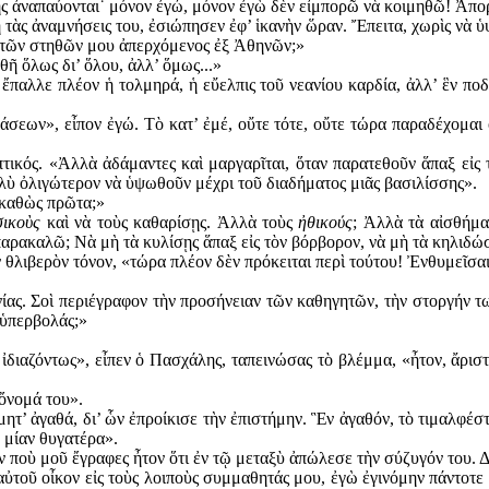
ης ἀναπαύονται˙ μόνον ἐγώ, μόνον ἐγὼ δὲν εἰμπορῶ νὰ κοιμηθῶ! Ἀπορ
 τὰς ἀναμνήσεις του, ἐσιώπησεν ἐφ’ ἱκανὴν ὥραν. Ἔπειτα, χωρὶς νὰ 
ς τῶν στηθῶν μου ἀπερχόμενος ἐξ Ἀθηνῶν;»
θῆ ὅλως δι’ ὅλου, ἀλλ’ ὅμως...»
ν ἔπαλλε πλέον ἡ τολμηρά, ἡ εὔελπις τοῦ νεανίου καρδία, ἀλλ’ ἓν πο
άσεων», εἶπον ἐγώ. Τὸ κατ’ ἐμέ, οὔτε τότε, οὔτε τώρα πα­ραδέχομαι
τικός. «Ἀλλὰ ἀδάμαντες καὶ μαργαρῖται, ὅταν παρατεθοῦν ἅπαξ εἰς 
λὺ ὀλιγώτερον νὰ ὑψωθοῦν μέχρι τοῦ διαδήματος μιᾶς βασιλίσσης».
 καθὼς πρῶτα;»
σικοὺς
καὶ νὰ τοὺς καθαρίσῃς. Ἀλλὰ τοὺς
ἠθικούς
; Ἀλλὰ τὰ αἰσθήμα
αρακαλῶ; Νὰ μὴ τὰ κυλίσῃς ἅπαξ εἰς τὸν βόρβορον, νὰ μὴ τὰ κηλιδώση
ν θλιβερὸν τόνον, «τώρα πλέον δὲν πρόκειται περὶ τούτου! Ἐνθυμεῖσα
ίας. Σοὶ περιέγραφον τὴν προσήνειαν τῶν καθηγητῶν, τὴν στοργήν τω
 ὑπερβολάς;»
ιαζόντως», εἶπεν ὁ Πασχάλης, ταπεινώσας τὸ βλέμμα, «ἦτον, ἄριστ
 ὄνομά του».
τίμητ’ ἀγαθά, δι’ ὧν ἐπροίκισε τὴν ἐπιστήμην. Ἓν ἀγαθόν, τὸ τιμαλφέ
 μίαν θυγατέρα».
 ποὺ μοῦ ἔγραφες ἦτον ὅτι ἐν τῷ μεταξὺ ἀπώλεσε τὴν σύζυγόν του. Δ
αὐτοῦ οἶκον εἰς τοὺς λοιποὺς συμμαθητάς μου, ἐγὼ ἐγινόμην πάντοτε