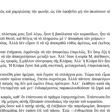
ωδῶς καὶ χαμηλώσας τὴν φωνήν, ὡς ἐὰν ἐφοβεῖτο μὴ τὸν ἀκούσουν οἱ
 πλύστρας μου; Σοῦ λέγω, ἦτον ἡ βασί­λισσα τῶν κορασίδων, ἦτο τὸ
ς τοῦ Θεοῦ, καὶ θέλεις νὰ τὸ πληρώσω μὲ τ’ ἀποφάγια τῶν χοίρων;»
τας. Ἀλλὰ δὲν εὗρον τί νὰ τῷ ἀποκριθῶ εὐθὺς ἀμέσως, καὶ ἐκεῖνος
ὅταν ἐπήγαινα, ἐφρόντιζα νὰ τὴν ἀποφεύγω ἐπιμελῶς. Ἐν ὅσῳ ἔζη ἡ
νὰ τὴν ἀπα­σχολήσουν μεταξύ των. Ἀλλ’ ὅταν ἡ κυρία Μ. ἀπέθανεν,
 ὡς τροφός, ἢ μᾶλλον σύντροφος τῆς Κλάρας. Ἀλλ’ ἡ Κλάρα δὲν ἦτο
μός. Ἡ Κλάρα ἔγινε διὰ μιᾶς σκεπτική, μελαγχολική, ἐπιφυλακτική,
ρεπονέθη μίαν ἡμέραν, ποὺ ἔγγισε τὰ σπλάγχνα μου. Τώρα ποὺ εἶμαι
α λοιπὸν πρῶτα σπα­νίως, ἔπειτα συχνότερα. Ἀλλὰ πάντοτε ἀποφεύγων
ῦ πατρός της δὲν μοὶ ὡμίλει ὅπως πρότερον. Ἀλλ’ ἐκάθητο κατὰ τὰς
ἐντεταμένην καὶ μετ’ ἐνδια­φέροντος παρακολουθοῦσαν τὰ ξηρὰ καὶ
το καιρός, καθ’ ὃν ἐπίστευσα τὸ πρᾶ­γμα λησμονημένον. Ἐπίστευσα ὅτι
τῳ τῆς μητρὸς αὐτῆς ἔβλαψαν σπουδαίως τὴν ὑγείαν τοῦ κορασίου.
τρὸς ὅσον καὶ ὁ πατὴρ αὐτῆς, τῇ ἐπέβαλον τὴν παγοδρομίαν, ἄσκησιν
 ἑβδομάδας δὲν ἐφάνη ἐπὶ τοῦ πάγου. Ἐγὼ —ἐνθυμεῖσαι ὅτι σοὶ τὸ