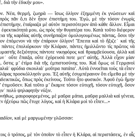
, διὰ τὴν ἐδικήν μου».
νον. Νέα, θερμή, ζωηρὰ — ἴσως ὀλίγον ἐξημμένη ἐκ γνώσεων καὶ
ρὸς πᾶν ὅ,τι δὲν ἦτον ἐπιστήμη του. Ἐγώ, μὲ τὴν τόσον ἐνωρὶς
ἐπιστήμην, ἐταίριαζα μὲ αὐτὸν περισσότερον ἀπὸ κάθε ἄλλον. Εἶμαι
ν ἐφεκτικότητά μου, ὡς πρὸς τὴν θυγατέρα του. Κατὰ τοῦτο διέφερον
λεια τῆς καρδίας αὐτῆς συνήρπαζον ὁμολογουμένως πάντας, ὅσοι τὴν
ον ἑπόμενον νὰ τὴν ἐπάρουν ὀλίγον! Ἔπειτα καὶ τὸ ἤξιζε˙ καὶ τῆς
 πάντες ἐπολιόρκουν τὴν Κλάραν, πάν­τες ἡμιλλῶντο τίς πρῶτος νὰ
αυμαστῆς δεξιότητος πάντοτε νικηφόρος καὶ θριαμβεύουσα, ἀλλὰ καὶ
˙ οὔτε ἔπαιξα, οὔτε ἐχόρευσά ποτε μετ’ αὐτῆς. Ἀλλὰ εἶχον μίαν
 ὅστις μ’ ἐτίμα διὰ τῆς ἐμπιστοσύνης του. Καὶ ὅμως οἱ Γερμανοὶ
αλιά˙ φρύδια σκουλιά˙ μοῦτρα πατάτα’. Αὐτὰ ἐννοεῖται τοὺς τὰ εἶπεν
 Κλάρας προσκόλλησίν μου. Ἐξ αὐτῆς ἐσυμπέραινον ὅτι εἴμεθα μὲ τὴν
πιδεικτικῶς, ὅπως πρὸς ἐκείνους. Τοῦτο ἦτο φυσικόν. Ἀφοῦ ἐγὼ ἤμην
’ ἐτιμοῦσεν. Καὶ τοῦτο μ’ ἔκαμνε τόσον εὐτυχῆ, τόσον εὐτυχῆ, ὅσον
ιν˙ πολὺ ψηλαφητὴν νύξιν.
νήθως, μαυροφορεμένος, μὲ μαῦρα μάτια, μαῦρα μαλλιὰ καὶ γένεια,
ν ἠξεύρω πῶς ἔτυχε λόγος, καὶ ἡ Κλάρα μοὶ τὸ εἶπεν...»
παιδίον, καὶ μὲ μαργωμένην γλῶσσαν:
 ὁ τρόπος, μὲ τὸν ὁποῖον τὸ εἶπεν ἡ Κλάρα, αἱ περιστάσεις, ἐν αἷς