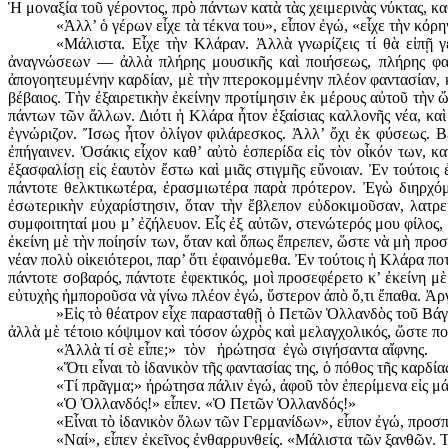
Ἡ μοναξία τοῦ γέροντος, πρὸ πάντων κατὰ τὰς χειμερινὰς νύκτας, κα
«Ἀλλ’ ὁ γέρων εἶχε τὰ τέκνα του», εἶπον ἐγώ, «εἶχε τὴν κό­ρη
«Μάλιστα. Εἶχε τὴν Κλάραν. Ἀλλὰ γνωρίζεις τί θὰ εἰπῇ
ἀναγνώσεων — ἀλλὰ πλήρης μουσικῆς καὶ ποιήσεως, πλή­ρης φαν
ἀπογοητευμένην καρδίαν, μὲ τὴν πτεροκομμένην πλέον φαντασίαν, κ
βέβαιος. Τὴν ἐξαιρετικὴν ἐκείνην προτίμησιν ἐκ μέρους αὐτοῦ τὴν 
πάντων τῶν ἄλλων. Διότι ἡ Κλάρα ἦτον ἐξαίσιας καλλονῆς νέα, καὶ
ἐγνώριζον. Ἴσως ἦτον ὀλίγον φιλάρεσκος. Ἀλλ’ ὄχι ἐκ φύσεως. Βε
ἐπήγαινεν. Ὁσάκις εἶχον καθ’ αὐτὸ ἑσπερίδα εἰς τὸν οἶκόν των, 
ἐξασφαλίσῃ εἰς ἑαυτὸν ἔστω καὶ μιᾶς στιγμῆς εὔνοιαν. Ἐν τούτοις
πάντοτε θελκτικωτέρα, ἐρασμιωτέρα παρὰ πρότερον. Ἐγὼ διηρχόμ
ἐσωτερικὴν εὐχαρίστησιν, ὅταν τὴν ἔβλεπον εὐδοκιμοῦσαν, λατρε
συμφοιτηταί μου μ’ ἐζήλευον. Εἷς ἐξ αὐτῶν, στενώτερός μου φίλος, 
ἐκείνη μὲ τὴν ποίησίν των, ὅταν καὶ ὅπως ἔπρεπεν, ὥστε νὰ μὴ προ
νέαν πολὺ οἰκειότεροι, παρ’ ὅτι ἐφαινόμεθα. Ἐν τούτοις ἡ Κλάρα π
πάντοτε σοβαρός, πάντοτε ἐφεκτι­κός, μοὶ προσεφέρετο κ’ ἐκείνη μ
εὐτυχὴς ἠμποροῦσα νὰ γίνω πλέον ἐγώ, ὕστερον ἀπὸ ὅ,τι ἔπαθα. Ἀργ
»Εἰς τὸ θέατρον εἶχε παρασταθῇ ὁ Πετῶν Ὁλλανδὸς τοῦ Βάγ
ἀλλὰ μὲ τέτοιο κόψιμον καὶ τόσον ὠχρὸς καὶ μελαγχολικός, ὥστε πολ
«Ἀλλὰ τί σὲ εἶπε;» τὸν ἠρώτησα ἐγὼ σιγήσαντα αἴφνης.
«Ὅτι εἶναι τὸ ἰδανικὸν τῆς φαντασίας της, ὁ πόθος τῆς καρδίας
«Τί πρᾶγμα;» ἠρώτησα πάλιν ἐγώ, ἀφοῦ τὸν ἐπερίμενα εἰς μ
«Ὁ Ὁλλανδός!» εἶπεν. «Ὁ Πετῶν Ὁλλανδός!»
«Εἶναι τὸ ἰδανικὸν ὅλων τῶν Γερμανίδων», εἶπον ἐγώ, προ­σπ
«Ναί», εἶπεν ἐκεῖνος ἐνθαρρυνθείς. «Μάλιστα τῶν ξανθῶν. Τ