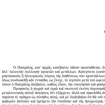
Ὁ Πασχάλης, κατ’ ἀρχάς, κατέβαλλε πᾶσαν προσπάθειαν,
ἀλλ’ ἐκλεκτὴν συλλογὴν ὀρυκτῶν καὶ μετάλ­λων. Κατεγίνετο λοι
μαγνητικοὺς ἢ ἠλεκτρικοὺς λόγους τῆς διαθέσεως τῶν κρυστάλλων ἑ
ὅπως συνδυασθῇ κἂν ἐνταῦθα, ὡς ἔλεγε, τὸ τερπνὸν μετὰ τοῦ ὠφελί
τόσον ὁ Πασχάλης ἀπέβαλλε, καθὼς εἶπον, τὴν εὐκινησίαν καὶ φαιδ
Προφανῶς ἡ ψυχρὰ καὶ ὑγρὰ καὶ σκοτεινὴ ἐκείνη ἀτμοσφαῖρα
μεταλλευτικὰς αὐτοῦ ἀσκήσεις δὲν ἐξήρχετο, ἀλλὰ καὶ παρεδόθη ἀ
παρίστα τὸ πρᾶγμα ὡς σύνηθες αὐτῷ, καὶ μὲ διεβεβαίου ὅτι θὰ τοῦ
φοβερῶν ἀϋπνιῶν καὶ ἠγείρετο τὴν ἐπιοῦσαν καὶ τῆς ἡσυχωτέρας 