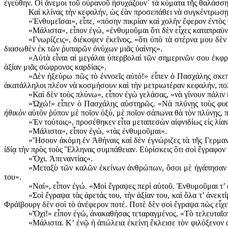
ἐγεύθην. Οἱ ἄνεμοι τοῦ οὐρανοῦ ἡσυχάζουν˙ τὰ κύματα τῆς θαλάσσ
Καὶ κλίνας τὴν κεφαλήν, ὡς ἐὰν προσεπάθει νὰ συγκέντρωσῃ
«Ἐνθυμεῖσαι», εἶπε, «πόσην πικρίαν καὶ χολὴν ἔφερον ἐντὸ
«Μάλιστα», εἶπον ἐγώ, «ἐνθυμοῦμαι ὅτι δὲν εἶχες καταπραϋν
«Γνωρίζεις», διέκοψεν ἐκεῖνος, «ὅτι ὑπὸ τὰ στέρνα μου δὲ
διασωθὲν ἐκ τῶν ῥυπαρῶν ὀνύχων μιᾶς ὑαίνης».
«Αὐτὰ εἶναι αἱ μεγάλαι ὑπερβολαὶ τῶν σημερινῶν σου ἐκ­φρ
ἀξίαν μιᾶς σώφρονος καρδίας».
«Δὲν ἠξεύρω πῶς τὸ ἐννοεῖς αὐτό!» εἶπεν ὁ Πασχάλης σκε­π
ἀκατάλληλοι πλέον νὰ κοσμήσουν καὶ τὴν μετριωτέραν κεφαλήν, πο
«Καὶ δὲν τοὺς πλύνω», εἶπον ἐγὼ γελάσας, «νὰ γίνουν πάλιν
«Ὠχώ!» εἶπεν ὁ Πασχάλης αὐστηρῶς. «Νὰ πλύνῃς τοὺς
φυ
ἠθικὸν
αὐτὸν ῥύπον μὲ ποῖον ὀξύ, μὲ ποῖον σάπωνα θὰ τὸν πλύνῃς, π
«Ἐν τούτοις», προσέθηκεν εἶτα μεταπεσὼν αἰφνιδίως εἰς λία
«Μάλιστα», εἶπον ἐγώ, «τὰς ἐνθυμοῦμαι».
«Ἤσουν ἀκόμη ἐν Ἀθήναις καὶ δὲν ἐγνώριζες τὰ τῆς Γερμα­ν
ἰδίᾳ τὴν πρὸς τοὺς Ἕλληνας συμπάθειαν. Εὑρίσκεις ὅτι σοὶ ἔγραφον
«Ὄχι. Ἀπεναντίας».
«Μεταξὺ τῶν καλῶν ἐκείνων ἀνθρώπων, ὅσοι μὲ ἠγάπησαν ἰδ
του».
«Ναί», εἶπον ἐγώ. «Μοὶ ἔγραψες περὶ αὐτοῦ. Ἐνθυμοῦμαι τ’
«Σοὶ ἔγραψα τὰς ἀρετάς του, τὴν ἀξίαν του, καὶ ὅλα τ’ ἀνεκ
Φράϊβουργ δὲν σοὶ τὸ ἀνέφερον ποτέ. Ποτὲ δὲν σοὶ ἔγραψα πὼς εἶχε
«Ὄχι!» εἶπον ἐγώ, ἀνακαθήσας τεταραγμένος. «Τὸ τελευταῖον
«Μάλιστα. Κ’ ἐνῷ ἡ ἀπώλεια ἐκείνη ἔκλεισε τὸν φιλόξενον 