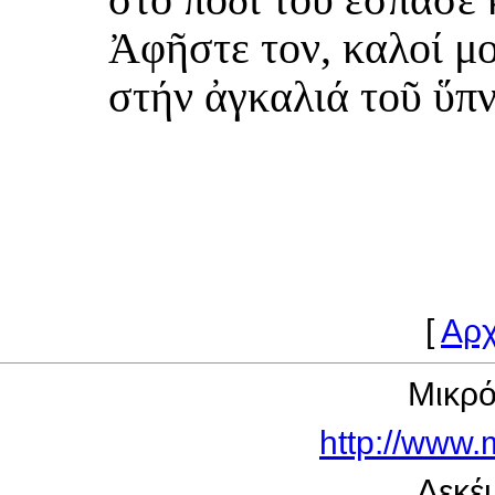
Ἀφῆστε τον, καλοί μο
στήν ἀγκαλιά τοῦ ὕπν
[
Αρχ
Μικρ
http://www.
Δεκέ