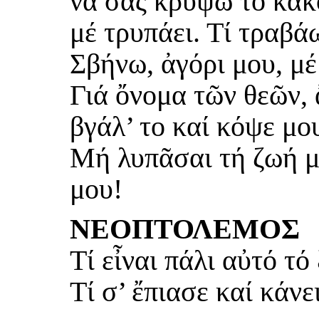
νά σᾶς κρύψω τό κακό
μέ τρυπάει. Τί τραβά
Σβήνω, ἀγόρι μου, μέ 
Γιά ὄνομα τῶν θεῶν, 
βγάλ’ το καί κόψε μου
Μή λυπᾶσαι τή ζωή μ
μου!
ΝΕΟΠΤΟΛΕΜΟΣ
Τί εἶναι πάλι αὐτό τό
Τί σ’ ἔπιασε καί κάνε