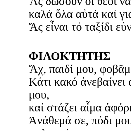
Ἄς δώσουν οἱ θεοί ν
καλά ὅλα αὐτά καί γι
Ἄς εἶναι τό ταξίδι εὐ
ΦΙΛΟΚΤΗΤΗΣ
Ἄχ, παιδί μου, φοβᾶμ
Κάτι κακό ἀνεβαίνει 
μου,
καί στάζει αἷμα ἀφόρ
Ἀνάθεμά σε, πόδι μου