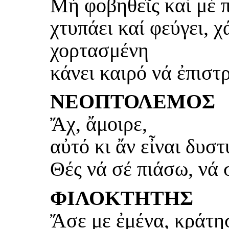
Μή φοβηθεῖς καί μέ 
χτυπάει καί φεύγει, χά
χορτασμένη
κάνει καιρό νά ἐπιστ
ΝΕΟΠΤΟΛΕΜΟΣ
Ἄχ, ἄμοιρε,
αὐτό κι ἄν εἶναι δυστ
Θές νά σέ πιάσω, νά σ
ΦΙΛΟΚΤΗΤΗΣ
Ἄσε με ἐμένα, κράτη