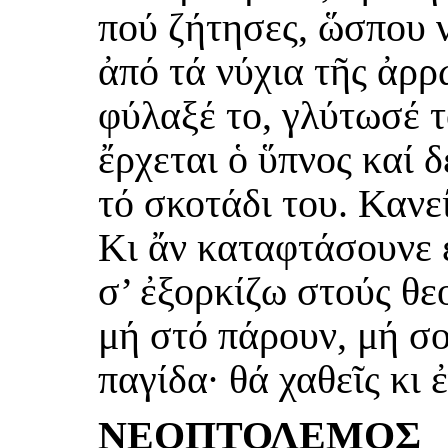
πού ζήτησες, ὥσπου 
ἀπό τά νύχια τῆς ἀρρ
φύλαξέ το, γλύτωσέ τ
ἔρχεται ὁ ὕπνος καί 
τό σκοτάδι του. Κανε
Κι ἄν καταφτάσουνε ἐ
σ’ ἐξορκίζω στούς θε
μή στό πάρουν, μή σ
παγίδα· θά χαθεῖς κι 
ΝΕΟΠΤΟΛΕΜΟΣ