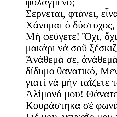
φυλαγμένο;
Σέρνεται, φτάνει, εἶν
Χάνομαι ὁ δύστυχος, 
Μή φεύγετε! Ὄχι, ὄχι
μακάρι νά σοῦ ξέσκιζ
Ἀνάθεμά σε, ἀνάθεμά
δίδυμο θανατικό, Με
γιατί νά μήν ταΐζετε 
Ἀλίμονό μου! Θάνατε,
Κουράστηκα σέ φων
Γιέ μου, γενναῖο μου 