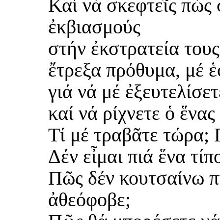
Καί νά σκεφτεῖς πώς 
ἐκβιασμούς
στήν ἐκστρατεία τους
ἔτρεξα πρόθυμα, μέ ἑ
γιά νά μέ ἐξευτελίσετ
καί νά ρίχνετε ὁ ἕνας
Τί μέ τραβᾶτε τώρα; 
Δέν εἶμαι πιά ἕνα τί
Πῶς δέν κουτσαίνω π
ἀθεόφοβε;