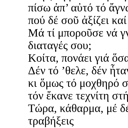
πίσω ἀπ’ αὐτό τό ἄγν
πού δέ σοῦ ἀξίζει καί
Μά τί μποροῦσε νά γν
διαταγές σου;
Κοίτα, πονάει γιά ὅσ
Δέν τό ’θελε, δέν ἦτ
κι ὅμως τό μοχθηρό 
τόν ἔκανε τεχνίτη στ
Τώρα, κάθαρμα, μέ δέ
τραβήξεις