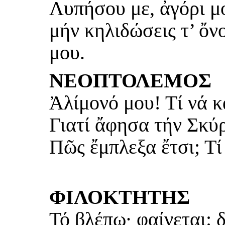
Λυπήσου με, ἀγόρι μο
μήν κηλιδώσεις τ’ ὄν
μου.
ΝΕΟΠΤΟΛΕΜΟΣ
Ἀλίμονό μου! Τί νά 
Γιατί ἄφησα τήν Σκύ
Πῶς ἔμπλεξα ἔτσι; Τί
ΦΙΛΟΚΤΗΤΗΣ
Τό βλέπω· φαίνεται: δ