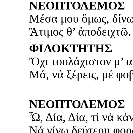
ΝΕΟΠΤΟΛΕΜΟΣ
Μέσα μου ὅμως, δίνω
Ἄτιμος θ’ ἀποδειχτῶ.
ΦΙΛΟΚΤΗΤΗΣ
Ὄχι τουλάχιστον μ’ α
Μά, νά ξέρεις, μέ φοβ
ΝΕΟΠΤΟΛΕΜΟΣ
Ὦ, Δία, Δία, τί νά κά
Νά γίνω δεύτερη φορ