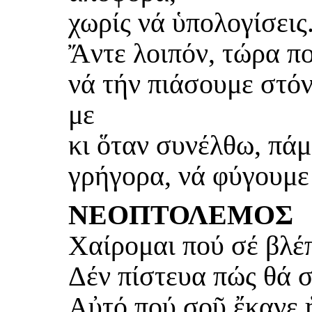
χωρίς νά ὑπολογίσεις
Ἄντε λοιπόν, τώρα πο
νά τήν πιάσουμε στόν
με
κι ὅταν συνέλθω, πάμ
γρήγορα, νά φύγουμε
ΝΕΟΠΤΟΛΕΜΟΣ
Χαίρομαι πού σέ βλέ
Δέν πίστευα πώς θά σ
Αὐτό πού σοῦ ἔκανε 