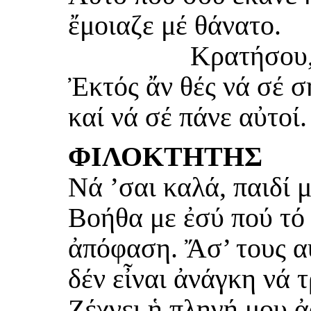
ἔμοιαζε μέ θάνατο.
Κρατήσου,
Ἐκτός ἄν θές νά σέ 
καί νά σέ πάνε αὐτοί.
ΦΙΛΟΚΤΗΤΗΣ
Νά ’σαι καλά, παιδί μ
Βοήθα με ἐσύ πού τό 
ἀπόφαση. Ἄσ’ τους α
δέν εἶναι ἀνάγκη νά 
Ζέχνει ἡ πληγή μου 