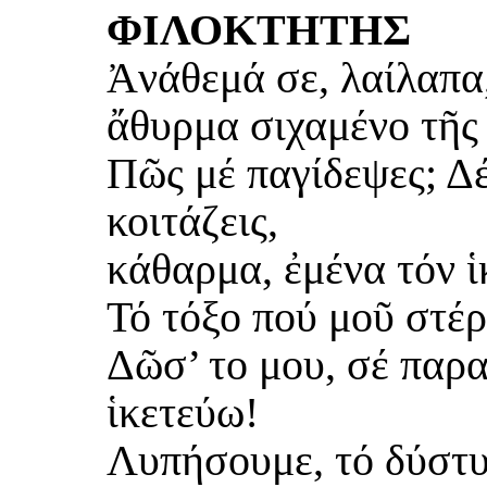
ΦΙΛΟΚΤΗΤΗΣ
Ἀνάθεμά σε, λαίλαπα,
ἄθυρμα σιχαμένο τῆς 
Πῶς μέ παγίδεψες; Δέ
κοιτάζεις,
κάθαρμα, ἐμένα τόν ἱ
Τό τόξο πού μοῦ στέρ
Δῶσ’ το μου, σέ παρα
ἱκετεύω!
Λυπήσουμε, τό δύστυχ