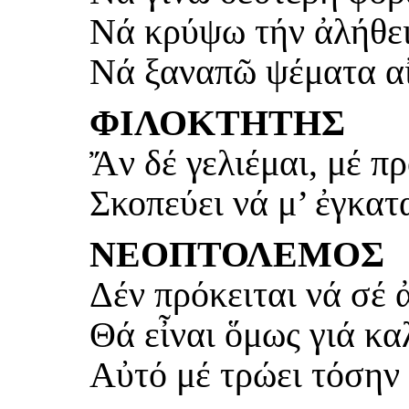
Νά κρύψω τήν ἀλήθει
Νά ξαναπῶ ψέματα α
ΦΙΛΟΚΤΗΤΗΣ
Ἄν δέ γελιέμαι, μέ π
Σκοπεύει νά μ’ ἐγκατ
ΝΕΟΠΤΟΛΕΜΟΣ
Δέν πρόκειται νά σέ
Θά εἶναι ὅμως γιά κα
Αὐτό μέ τρώει τόσην