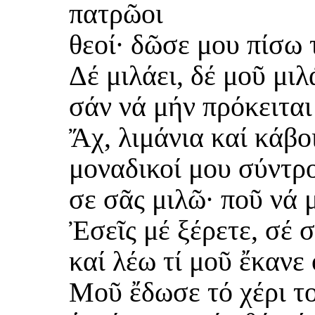
πατρῶοι
θεοί· δῶσε μου πίσω 
Δέ μιλάει, δέ μοῦ μιλ
σάν νά μήν πρόκειται
Ἄχ, λιμάνια καί κάβο
μοναδικοί μου σύντρο
σε σᾶς μιλῶ· ποῦ νά 
Ἐσεῖς μέ ξέρετε, σέ 
καί λέω τί μοῦ ἔκανε 
Μοῦ ἔδωσε τό χέρι το