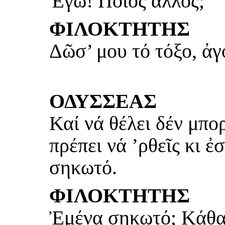
Ἐγώ! Ποιός ἄλλος;
ΦΙΛΟΚΤΗΤΗΣ
Δῶσ’ μου τό τόξο, ἀγ
ΟΔΥΣΣΕΑΣ
Καί νά θέλει δέν μπορ
πρέπει νά ’ρθεῖς κι ἐ
σηκωτό.
ΦΙΛΟΚΤΗΤΗΣ
Ἐμένα σηκωτό; Κάθα