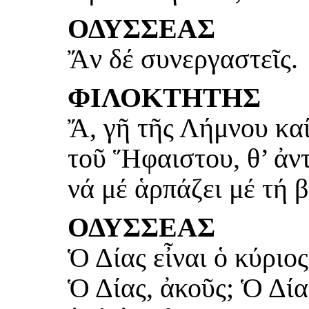
ΟΔΥΣΣΕΑΣ
Ἄν δέ συνεργαστεῖς.
ΦΙΛΟΚΤΗΤΗΣ
Ἄ, γῆ τῆς Λήμνου κα
τοῦ Ἥφαιστου, θ’ ἀν
νά μέ ἁρπάζει μέ τή 
ΟΔΥΣΣΕΑΣ
Ὁ Δίας εἶναι ὁ κύριος
Ὁ Δίας, ἀκοῦς; Ὁ Δία