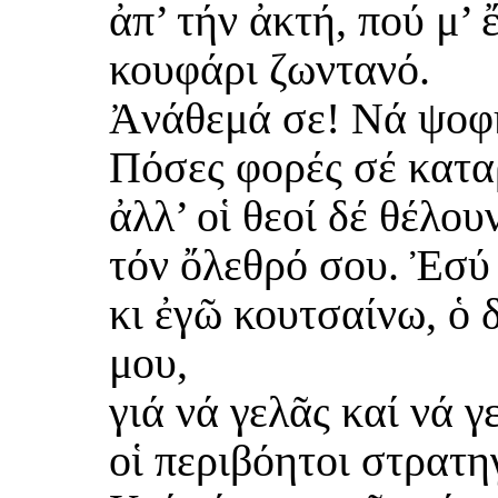
ἀπ’ τήν ἀκτή, πού μ’ 
κουφάρι ζωντανό.
Ἀνάθεμά σε! Νά ψοφή
Πόσες φορές σέ κατ
ἀλλ’ οἱ θεοί δέ θέλο
τόν ὄλεθρό σου. Ἐσύ 
κι ἐγῶ κουτσαίνω, ὁ 
μου,
γιά νά γελᾶς καί νά γ
οἱ περιβόητοι στρατη