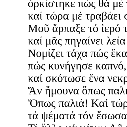
ὁρκίστηκε πώς θά μέ 
καί τώρα μέ τραβάει 
Μοῦ ἅρπαξε τό ἱερό 
καί μᾶς πηγαίνει λεί
Νομίζει τάχα πώς ἔκ
πώς κυνήγησε καπνό,
καί σκότωσε ἕνα νεκρό
Ἄν ἤμουνα ὅπως παλιά
Ὅπως παλιά! Καί τώ
τά ψέματά τόν ἔσωσα