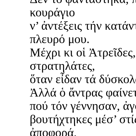
κουράγιο
ν’ ἀντέξεις τήν κατάν
πλευρό μου.
Μέχρι κι οἱ Ἀτρεῖδες, 
στρατηλάτες,
ὅταν εἶδαν τά δύσκολ
Ἀλλά ὁ ἄντρας φαίνετ
πού τόν γέννησαν, ἀγ
βουτήχτηκες μέσ’ στί
ἀποφορά,