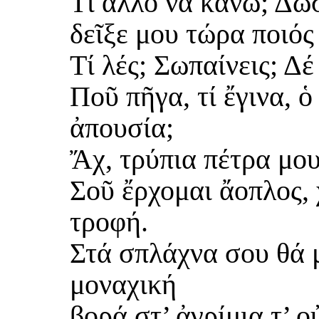
Τί ἄλλο νά κάνω; Δῶσ
δεῖξε μου τώρα ποιός
Τί λές; Σωπαίνεις; Δέ
Ποῦ πῆγα, τί ἔγινα, ὁ
ἀπουσία;
Ἄχ, τρύπια πέτρα μου
Σοῦ ἔρχομαι ἄοπλος, 
τροφή.
Στά σπλάχνα σου θά 
μοναχική
βορά στ’ ἀγρίμια τ’ 