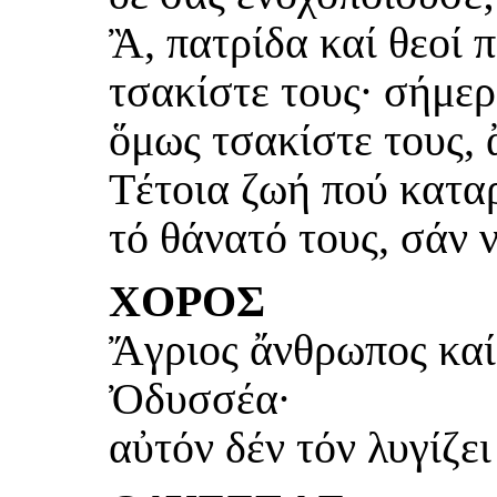
Ἂ, πατρίδα καί θεοί 
τσακίστε τους· σήμερ
ὅμως τσακίστε τους, 
Τέτοια ζωή πού κατα
τό θάνατό τους, σάν 
ΧΟΡΟΣ
Ἄγριος ἄνθρωπος καί 
Ὀδυσσέα·
αὐτόν δέν τόν λυγίζει