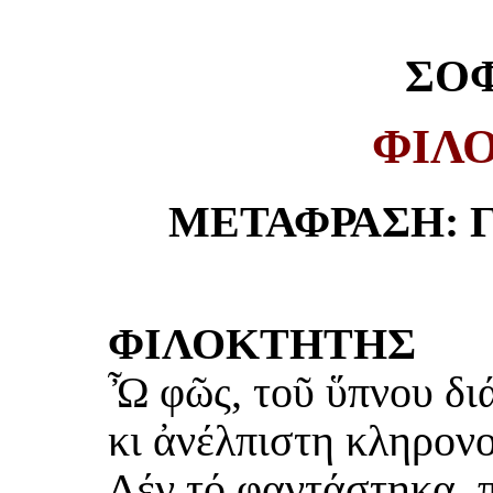
ΣΟ
ΦΙΛ
ΜΕΤΑΦΡΑΣΗ: 
ΦΙΛΟΚΤΗΤΗΣ
Ὦ φῶς, τοῦ ὕπνου δι
κι ἀνέλπιστη κληρον
Δέν τό φαντάστηκα, π