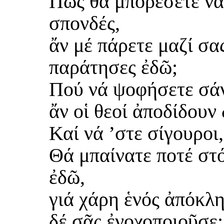
Πῶς θά μπορέσετε νά 
σπονδές,
ἄν μέ πάρετε μαζί σας
παράτησες ἐδῶ;
Πού νά ψοφήσετε σάν
ἄν οἱ θεοί ἀποδίδουν
Καί νά ’στε σίγουροι
Θά μπαίνατε ποτέ στ
ἐδῶ,
γιά χάρη ἑνός ἀπόκλη
δέ σᾶς ἐνοχοποιοῦσε;