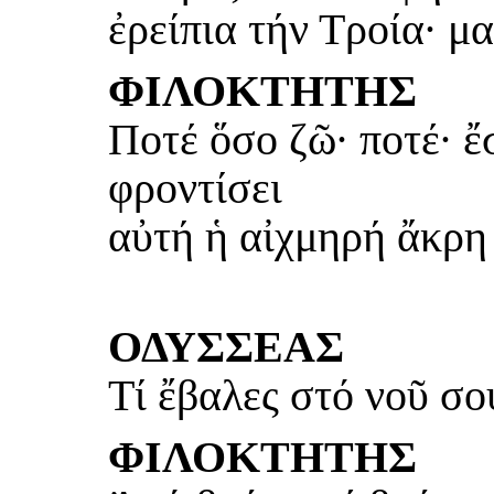
ἐρείπια τήν Τροία· μα
ΦΙΛΟΚΤΗΤΗΣ
Ποτέ ὅσο ζῶ· ποτέ· ἔ
φροντίσει
αὐτή ἡ αἰχμηρή ἄκρη 
ΟΔΥΣΣΕΑΣ
Τί ἔβαλες στό νοῦ σο
ΦΙΛΟΚΤΗΤΗΣ