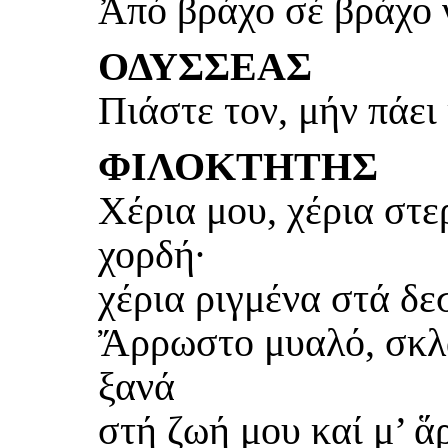
Ἀπό βράχο σέ βράχο 
ΟΔΥΣΣΕΑΣ
Πιάστε τον, μήν πάει 
ΦΙΛΟΚΤΗΤΗΣ
Χέρια μου, χέρια στ
χορδή·
χέρια ριγμένα στά δε
Ἄρρωστο μυαλό, σκλ
ξανά
στή ζωή μου καί μ’ ἅ