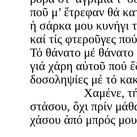
ποῦ μ’ ἔτρεφαν θά κ
ἡ σάρκα μου κυνήγι τ
καί τίς φτεροῦγες πο
Τό θάνατο μέ θάνατο
γιά χάρη αὐτοῦ πού ἔ
δοσοληψίες μέ τό κακ
Χαμένε, τή
στάσου, ὄχι πρίν μάθ
χάσου ἀπό μπρός μου