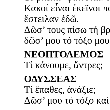
Κακοί εἶναι ἐκεῖνοι π
ἔστειλαν ἐδῶ.
Δῶσ’ τους πίσω τή βρ
δῶσ’ μου τό τόξο μου
ΝΕΟΠΤΟΛΕΜΟΣ
Τί κάνουμε, ἄντρες;
ΟΔΥΣΣΕΑΣ
Τί ἔπαθες, ἀνάξιε;
Δῶσ’ μου τό τόξο καί