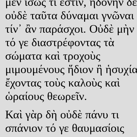
μὲν ἴσως τί ἐστιν, ἡδονὴν δὲ
οὐδὲ ταῦτα δύναμαι γνῶναι
τίν᾿ ἂν παράσχοι. Οὐδὲ μὴν
τό γε διαστρέφοντας τὰ
σώματα καὶ τροχοὺς
μιμουμένους ἥδιον ἢ ἡσυχί
ἔχοντας τοὺς καλοὺς καὶ
ὡραίους θεωρεῖν.
Καὶ γὰρ δὴ οὐδὲ πάνυ τι
σπάνιον τό γε θαυμασίοις