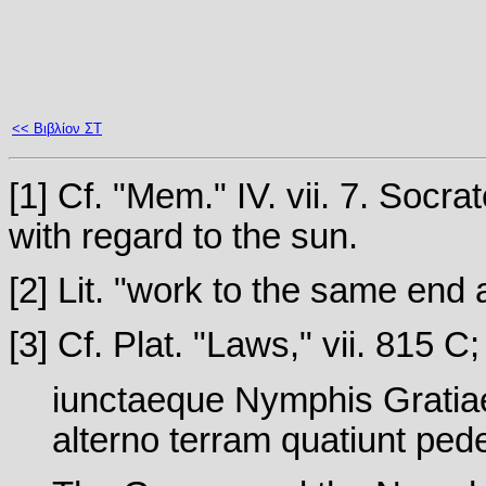
<< Βιβλίον ΣΤ
[
1
] Cf. "Mem." IV. vii. 7. Socra
with regard to the sun.
[
2
] Lit. "work to the same end 
[
3
] Cf. Plat. "Laws," vii. 815 C;
iunctaeque Nymphis Gratia
alterno terram quatiunt ped