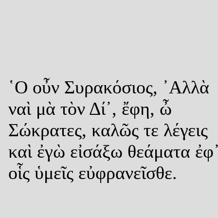
῾Ο οὖν Συρακόσιος, ᾿Αλλὰ
ναὶ μὰ τὸν Δί᾿, ἔφη, ὦ
Σώκρατες, καλῶς τε λέγεις
καὶ ἐγὼ εἰσάξω θεάματα ἐφ
οἷς ὑμεῖς εὐφρανεῖσθε.