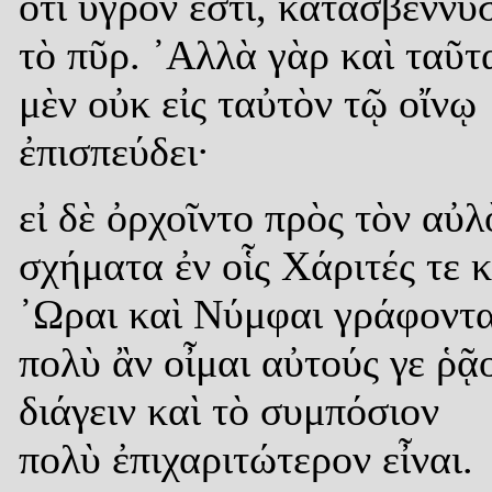
ὅτι ὑγρόν ἐστι, κατασβέννυ
τὸ πῦρ. ᾿Αλλὰ γὰρ καὶ ταῦτ
μὲν οὐκ εἰς ταὐτὸν τῷ οἴνῳ
ἐπισπεύδει·
εἰ δὲ ὀρχοῖντο πρὸς τὸν αὐλ
σχήματα ἐν οἷς Χάριτές τε κ
᾿Ωραι καὶ Νύμφαι γράφοντα
πολὺ ἂν οἶμαι αὐτούς γε ῥᾷ
διάγειν καὶ τὸ συμπόσιον
πολὺ ἐπιχαριτώτερον εἶναι.