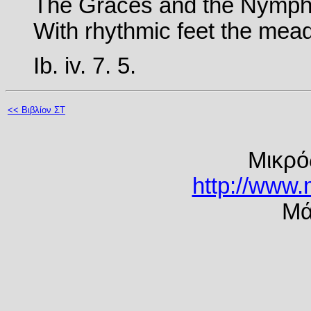
The Graces and the Nymphs,
With rhythmic feet the mea
Ib. iv. 7. 5.
<< Βιβλίον ΣΤ
Μικρό
http://www.
Μά