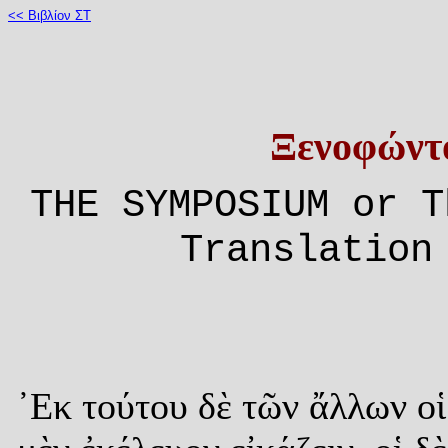
<< Βιβλίον ΣΤ
Ξενοφώντ
THE SYMPOSIUM or T
Translation
᾿Εκ τούτου δὲ τῶν ἄλλων οἱ