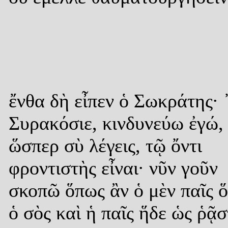
ἔνθα δὴ εἶπεν ὁ Σωκράτης· 
Συρακόσιε, κινδυνεύω ἐγώ,
ὥσπερ σὺ λέγεις, τῷ ὄντι
φροντιστὴς εἶναι· νῦν γοῦν
σκοπῶ ὅπως ἂν ὁ μὲν παῖς 
ὁ σὸς καὶ ἡ παῖς ἥδε ὡς ῥᾷ