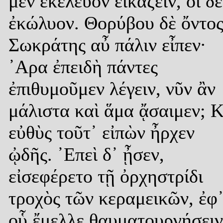
μὲν ἐκέλευον εἰκάζειν, οἱ δὲ
ἐκώλυον. Θορύβου δὲ ὄντος
Σωκράτης αὖ πάλιν εἶπεν·
᾿Αρα ἐπειδὴ πάντες
ἐπιθυμοῦμεν λέγειν, νῦν ἂν
μάλιστα καὶ ἅμα ᾄσαιμεν; Κ
εὐθὺς τοῦτ᾿ εἰπὼν ἦρχεν
ᾠδῆς. ᾿Επεὶ δ᾿ ᾖσεν,
εἰσεφέρετο τῇ ὀρχηστρίδι
τροχὸς τῶν κεραμεικῶν, ἐφ
οὗ ἔμελλε θαυματουργήσειν