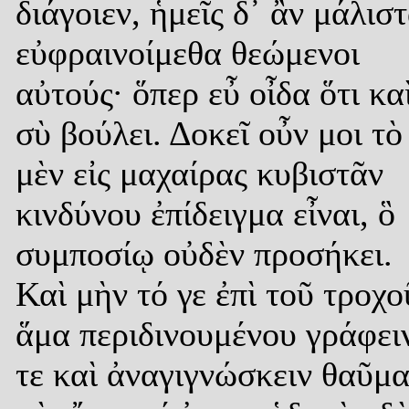
διάγοιεν, ἡμεῖς δ᾿ ἂν μάλισ
εὐφραινοίμεθα θεώμενοι
αὐτούς· ὅπερ εὖ οἶδα ὅτι κα
σὺ βούλει. Δοκεῖ οὖν μοι τὸ
μὲν εἰς μαχαίρας κυβιστᾶν
κινδύνου ἐπίδειγμα εἶναι, ὃ
συμποσίῳ οὐδὲν προσήκει.
Καὶ μὴν τό γε ἐπὶ τοῦ τροχο
ἅμα περιδινουμένου γράφει
τε καὶ ἀναγιγνώσκειν θαῦμ