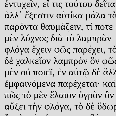
ἐντυχεῖν, εἴ τις τούτου δεῖτα
ἀλλ᾿ ἔξεστιν αὐτίκα μάλα τ
παρόντα θαυμάζειν, τί ποτε
μὲν λύχνος διὰ τὸ λαμπρὰν
φλόγα ἔχειν φῶς παρέχει, τ
δὲ χαλκεῖον λαμπρὸν ὂν φῶ
μὲν οὐ ποιεῖ, ἐν αὑτῷ δὲ ἄλ
ἐμφαινόμενα παρέχεται· καὶ
πῶς τὸ μὲν ἔλαιον ὑγρὸν ὂν
αὔξει τὴν φλόγα, τὸ δὲ ὕδω