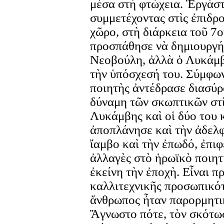
μέσα στὴ φτώχεια. Ἐργάσ
συμμετέχοντας στὶς ἐπιδρ
χῶρο, στὴ διάρκεια τοῦ 7ο
προσπάθησε νὰ δημιουργήσ
Νεοβούλη, ἀλλὰ ὁ Λυκάμβη
τὴν ὑπόσχεσή του. Σύμφων
ποιητὴς ἀντέδρασε διασύρ
δύναμη τῶν σκωπτικῶν στί
Λυκάμβης καὶ οἱ δύο του 
ἀποπλάνησε καὶ τὴν ἀδελ
ἴαμβο καὶ τὴν ἐπωδό, ἐπιφ
ἀλλαγὲς στὸ ἡρωϊκὸ ποιητ
ἐκείνη τὴν ἐποχὴ. Εἶναι π
καλλιτεχνικῆς προσωπικότ
ἄνθρωπος ἦταν παρορμητικ
Ἄγνωστο πότε, τὸν σκότω