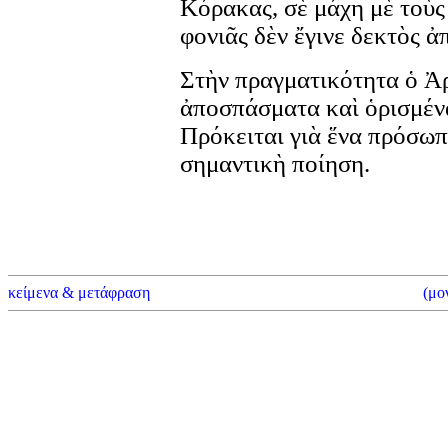
Κόρακας, σὲ μάχη μὲ τοὺς
φονιᾶς δὲν ἔγινε δεκτὸς ἀ
Στὴν πραγματικότητα ὁ Ἀρ
ἀποσπάσματα καὶ ὁρισμένα
Πρόκειται γιὰ ἕνα πρόσωπ
σημαντικὴ ποίηση.
κείμενα & μετάφραση
(μο