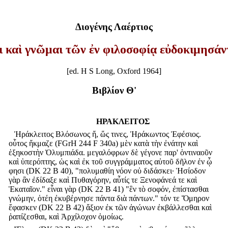
Διογένης Λαέρτιος
ι καὶ γνῶμαι τῶν ἐν φιλοσοφίᾳ εὐδοκιμησά
[ed. H S Long, Oxford 1964]
Βιβλίον Θ'
ΗΡΑΚΛΕΙΤΟΣ
Ἡράκλειτος Βλόσωνος ἤ, ὥς τινες, Ἡράκωντος Ἐφέσιος.
οὗτος ἤκμαζε (FGrH 244 F 340a) μὲν κατὰ τὴν ἐνάτην καὶ
ἑξηκοστὴν Ὀλυμπιάδα. μεγαλόφρων δὲ γέγονε παρ' ὁντιναοῦν
καὶ ὑπερόπτης, ὡς καὶ ἐκ τοῦ συγγράμματος αὐτοῦ δῆλον ἐν ᾧ
φησι (DK 22 B 40), "πολυμαθίη νόον οὐ διδάσκει· Ἡσίοδον
γὰρ ἂν ἐδίδαξε καὶ Πυθαγόρην, αὖτίς τε Ξενοφάνεά τε καὶ
Ἑκαταῖον." εἶναι γὰρ (DK 22 B 41) "ἓν τὸ σοφόν, ἐπίστασθαι
γνώμην, ὁτέη ἐκυβέρνησε πάντα διὰ πάντων." τόν τε Ὅμηρον
ἔφασκεν (DK 22 B 42) ἄξιον ἐκ τῶν ἀγώνων ἐκβάλλεσθαι καὶ
ῥαπίζεσθαι, καὶ Ἀρχίλοχον ὁμοίως.