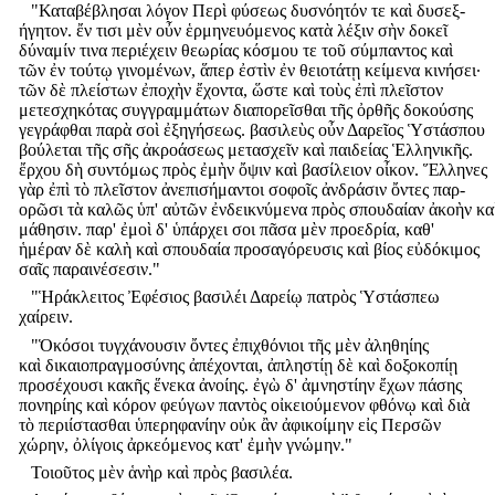
"Καταβέβλησαι λόγον Περὶ φύσεως δυσνόητόν τε καὶ δυσεξ-
ήγητον. ἔν τισι μὲν οὖν ἑρμηνευόμενος κατὰ λέξιν σὴν δοκεῖ
δύναμίν τινα περιέχειν θεωρίας κόσμου τε τοῦ σύμπαντος καὶ
τῶν ἐν τούτῳ γινομένων, ἅπερ ἐστὶν ἐν θειοτάτῃ κείμενα κινήσει·
τῶν δὲ πλείστων ἐποχὴν ἔχοντα, ὥστε καὶ τοὺς ἐπὶ πλεῖστον
μετεσχηκότας συγγραμμάτων διαπορεῖσθαι τῆς ὀρθῆς δοκούσης
γεγράφθαι παρὰ σοὶ ἐξηγήσεως. βασιλεὺς οὖν Δαρεῖος Ὑστάσπου
βούλεται τῆς σῆς ἀκροάσεως μετασχεῖν καὶ παιδείας Ἑλληνικῆς.
ἔρχου δὴ συντόμως πρὸς ἐμὴν ὄψιν καὶ βασίλειον οἶκον. Ἕλληνες
γὰρ ἐπὶ τὸ πλεῖστον ἀνεπισήμαντοι σοφοῖς ἀνδράσιν ὄντες παρ-
ορῶσι τὰ καλῶς ὑπ' αὐτῶν ἐνδεικνύμενα πρὸς σπουδαίαν ἀκοὴν κα
μάθησιν. παρ' ἐμοὶ δ' ὑπάρχει σοι πᾶσα μὲν προεδρία, καθ'
ἡμέραν δὲ καλὴ καὶ σπουδαία προσαγόρευσις καὶ βίος εὐδόκιμος
σαῖς παραινέσεσιν."
"Ἡράκλειτος Ἐφέσιος βασιλέι Δαρείῳ πατρὸς Ὑστάσπεω
χαίρειν.
"Ὁκόσοι τυγχάνουσιν ὄντες ἐπιχθόνιοι τῆς μὲν ἀληθηίης
καὶ δικαιοπραγμοσύνης ἀπέχονται, ἀπληστίῃ δὲ καὶ δοξοκοπίῃ
προσέχουσι κακῆς ἕνεκα ἀνοίης. ἐγὼ δ' ἀμνηστίην ἔχων πάσης
πονηρίης καὶ κόρον φεύγων παντὸς οἰκειούμενον φθόνῳ καὶ διὰ
τὸ περιίστασθαι ὑπερηφανίην οὐκ ἂν ἀφικοίμην εἰς Περσῶν
χώρην, ὀλίγοις ἀρκεόμενος κατ' ἐμὴν γνώμην."
Τοιοῦτος μὲν ἁνὴρ καὶ πρὸς βασιλέα.