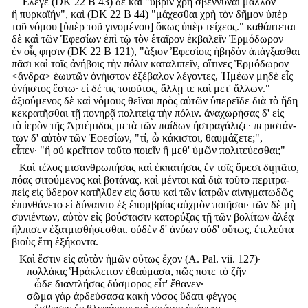
Ἔλεγε (DK 22 B 43) δὲ καὶ "ὕβριν χρὴ σβεννύναι μᾶλλον
ἢ πυρκαϊήν", καὶ (DK 22 B 44) "μάχεσθαι χρὴ τὸν δῆμον ὑπὲρ
τοῦ νόμου [ὑπὲρ τοῦ γινομένου] ὅκως ὑπὲρ τείχεος." καθάπτεται
δὲ καὶ τῶν Ἐφεσίων ἐπὶ τῷ τὸν ἑταῖρον ἐκβαλεῖν Ἑρμόδωρον
ἐν οἷς φησιν (DK 22 B 121), "ἄξιον Ἐφεσίοις ἡβηδὸν ἀπάγξασθαι
πᾶσι καὶ τοῖς ἀνήβοις τὴν πόλιν καταλιπεῖν, οἵτινες Ἑρμόδωρον
<ἄνδρα> ἑωυτῶν ὀνήιστον ἐξέβαλον λέγοντες, Ἡμέων μηδὲ εἷς
ὀνήιστος ἔστω· εἰ δέ τις τοιοῦτος, ἄλλῃ τε καὶ μετ' ἄλλων."
ἀξιούμενος δὲ καὶ νόμους θεῖναι πρὸς αὐτῶν ὑπερεῖδε διὰ τὸ ἤδη
κεκρατῆσθαι τῇ πονηρᾷ πολιτείᾳ τὴν πόλιν. ἀναχωρήσας δ' εἰς
τὸ ἱερὸν τῆς Ἀρτέμιδος μετὰ τῶν παίδων ἠστραγάλιζε· περιστάν-
των δ' αὐτὸν τῶν Ἐφεσίων, "τί, ὦ κάκιστοι, θαυμάζετε;",
εἶπεν· "ἢ οὐ κρεῖττον τοῦτο ποιεῖν ἢ μεθ' ὑμῶν πολιτεύεσθαι;"
Καὶ τέλος μισανθρωπήσας καὶ ἐκπατήσας ἐν τοῖς ὄρεσι διῃτᾶτο,
πόας σιτούμενος καὶ βοτάνας. καὶ μέντοι καὶ διὰ τοῦτο περιτρα-
πεὶς εἰς ὕδερον κατῆλθεν εἰς ἄστυ καὶ τῶν ἰατρῶν αἰνιγματωδῶς
ἐπυνθάνετο εἰ δύναιντο ἐξ ἐπομβρίας αὐχμὸν ποιῆσαι· τῶν δὲ μὴ
συνιέντων, αὑτὸν εἰς βούστασιν κατορύξας τῇ τῶν βολίτων ἀλέᾳ
ἤλπισεν ἐξατμισθήσεσθαι. οὐδὲν δ' ἀνύων οὐδ' οὕτως, ἐτελεύτα
βιοὺς ἔτη ἑξήκοντα.
Καὶ ἔστιν εἰς αὐτὸν ἡμῶν οὕτως ἔχον (A. Pal. vii. 127)·
πολλάκις Ἡράκλειτον ἐθαύμασα, πῶς ποτε τὸ ζῆν
ὧδε διαντλήσας δύσμορος εἶτ' ἔθανεν·
σῶμα γὰρ ἀρδεύσασα κακὴ νόσος ὕδατι φέγγος