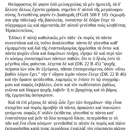
Θεόφραστος δέ φησιν ὑπὸ μελαγχολίας τὰ μὲν ἡμιτελῆ, τὰ δ'
ἄλλοτε ἄλλως ἔχοντα γράψαι. σημεῖον δ' αὐτοῦ τῆς μεγαλοφρο-
σύνης Ἀντισθένης φησὶν ἐν Διαδοχαῖς (FGrH 508 F 10)· ἐκχωρῆ-
σαι γὰρ τἀδελφῷ τῆς βασιλείας. τοσαύτην δὲ δόξαν ἔσχε τὸ
σύγγραμμα ὡς καὶ αἱρετιστὰς ἀπ' αὐτοῦ γενέσθαι τοὺς κληθέντας
Ἡρακλειτείους.
Ἐδόκει δ' αὐτῷ καθολικῶς μὲν τάδε· ἐκ πυρὸς τὰ πάντα
συνεστάναι καὶ εἰς τοῦτο ἀναλύεσθαι· πάντα δὲ γίνεσθαι καθ'
εἱμαρμένην καὶ διὰ τῆς ἐναντιοδρομίας ἡρμόσθαι τὰ ὄντα· καὶ
πάντα ψυχῶν εἶναι καὶ δαιμόνων πλήρη. εἴρηκε δὲ καὶ περὶ τῶν
ἐν κόσμῳ συνισταμένων πάντων παθῶν, ὅτι τε ὁ ἥλιός ἐστι τὸ
μέγεθος οἷος φαίνεται. λέγεται δὲ καὶ (DK 22 B 45) "ψυχῆς
πείρατα ἰὼν οὐκ ἂν ἐξεύροιο, πᾶσαν ἐπιπορευόμενος ὁδόν· οὕτω
βαθὺν λόγον ἔχει." τήν τ' οἴησιν ἱερὰν νόσον ἔλεγε (DK 22 B 46)
καὶ τὴν ὅρασιν ψεύδεσθαι. λαμπρῶς τε ἐνίοτε ἐν τῷ συγγράμ-
ματι καὶ σαφῶς ἐκβάλλει, ὥστε καὶ τὸν νωθέστατον ῥᾳδίως
γνῶναι καὶ δίαρμα ψυχῆς λαβεῖν· ἥ τε βραχύτης καὶ τὸ βάρος
τῆς ἑρμηνείας ἀσύγκριτον.
Καὶ τὰ ἐπὶ μέρους δὲ αὐτῷ ὧδε ἔχει τῶν δογμάτων· πῦρ εἶναι
στοιχεῖον καὶ πυρὸς ἀμοιβὴν τὰ πάντα, ἀραιώσει καὶ πυκνώσει
γινόμενα. σαφῶς δ' οὐδὲν ἐκτίθεται. γίνεσθαί τε πάντα κατ'
ἐναντιότητα καὶ ῥεῖν τὰ ὅλα ποταμοῦ δίκην, πεπεράνθαι τε τὸ
πᾶν καὶ ἕνα εἶναι κόσμον· γεννᾶσθαί τε αὐτὸν ἐκ πυρὸς καὶ πάλιν
ἐκπυροῦσθαι κατά τινας περιόδους ἐναλλὰξ τὸν σύμπαντα αἰῶνα·