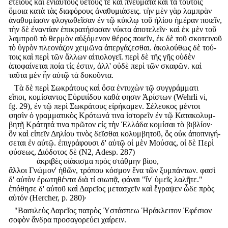
ἐτείους καὶ ἐνιαυτοὺς ὑετούς τε καὶ πνεύματα καὶ τὰ τούτοις
ὅμοια κατὰ τὰς διαφόρους ἀναθυμιάσεις. τὴν μὲν γὰρ λαμπρὰν
ἀναθυμίασιν φλογωθεῖσαν ἐν τῷ κύκλῳ τοῦ ἡλίου ἡμέραν ποιεῖν,
τὴν δὲ ἐναντίαν ἐπικρατήσασαν νύκτα ἀποτελεῖν· καὶ ἐκ μὲν τοῦ
λαμπροῦ τὸ θερμὸν αὐξόμενον θέρος ποιεῖν, ἐκ δὲ τοῦ σκοτεινοῦ
τὸ ὑγρὸν πλεονάζον χειμῶνα ἀπεργάζεσθαι. ἀκολούθως δὲ τού-
τοις καὶ περὶ τῶν ἄλλων αἰτιολογεῖ. περὶ δὲ τῆς γῆς οὐδὲν
ἀποφαίνεται ποία τίς ἐστιν, ἀλλ' οὐδὲ περὶ τῶν σκαφῶν. καὶ
ταῦτα μὲν ἦν αὐτῷ τὰ δοκοῦντα.
Τὰ δὲ περὶ Σωκράτους καὶ ὅσα ἐντυχὼν τῷ συγγράμματι
εἴποι, κομίσαντος Εὐριπίδου καθά φησιν Ἀρίστων (Wehrli vi,
fg. 29), ἐν τῷ περὶ Σωκράτους εἰρήκαμεν. Σέλευκος μέντοι
φησὶν ὁ γραμματικὸς Κρότωνά τινα ἱστορεῖν ἐν τῷ Κατακολυμ-
βητῇ Κράτητά τινα πρῶτον εἰς τὴν Ἑλλάδα κομίσαι τὸ βιβλίον·
ὃν καὶ εἰπεῖν Δηλίου τινὸς δεῖσθαι κολυμβητοῦ, ὃς οὐκ ἀποπνιγή-
σεται ἐν αὐτῷ. ἐπιγράφουσι δ' αὐτῷ οἱ μὲν Μούσας, οἱ δὲ Περὶ
φύσεως, Διόδοτος δὲ (N2, Adesp. 287)
ἀκριβὲς οἰάκισμα πρὸς στάθμην βίου,
ἄλλοι Γνώμον' ἠθῶν, τρόπου κόσμον ἕνα τῶν ξυμπάντων. φασὶ
δ' αὐτὸν ἐρωτηθέντα διὰ τί σιωπᾷ, φάναι "ἵν' ὑμεῖς λαλῆτε."
ἐπόθησε δ' αὐτοῦ καὶ Δαρεῖος μετασχεῖν καὶ ἔγραψεν ὧδε πρὸς
αὐτόν (Hercher, p. 280)·
"Βασιλεὺς Δαρεῖος πατρὸς Ὑστάσπεω Ἡράκλειτον Ἐφέσιον
σοφὸν ἄνδρα προσαγορεύει χαίρειν.