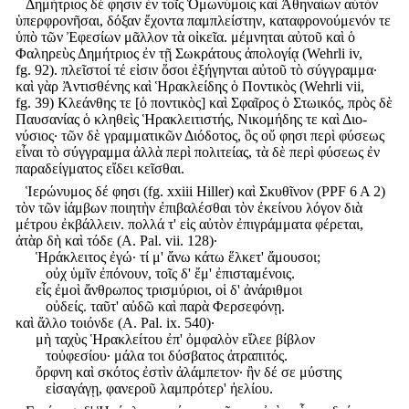
Δημήτριος δέ φησιν ἐν τοῖς Ὁμωνύμοις καὶ Ἀθηναίων αὐτὸν
ὑπερφρονῆσαι, δόξαν ἔχοντα παμπλείστην, καταφρονούμενόν τε
ὑπὸ τῶν Ἐφεσίων μᾶλλον τὰ οἰκεῖα. μέμνηται αὐτοῦ καὶ ὁ
Φαληρεὺς Δημήτριος ἐν τῇ Σωκράτους ἀπολογίᾳ (Wehrli iv,
fg. 92). πλεῖστοί τέ εἰσιν ὅσοι ἐξήγηνται αὐτοῦ τὸ σύγγραμμα·
καὶ γὰρ Ἀντισθένης καὶ Ἡρακλείδης ὁ Ποντικὸς (Wehrli vii,
fg. 39) Κλεάνθης τε [ὁ ποντικὸς] καὶ Σφαῖρος ὁ Στωικός, πρὸς δὲ
Παυσανίας ὁ κληθεὶς Ἡρακλειτιστής, Νικομήδης τε καὶ Διο-
νύσιος· τῶν δὲ γραμματικῶν Διόδοτος, ὃς οὔ φησι περὶ φύσεως
εἶναι τὸ σύγγραμμα ἀλλὰ περὶ πολιτείας, τὰ δὲ περὶ φύσεως ἐν
παραδείγματος εἴδει κεῖσθαι.
Ἱερώνυμος δέ φησι (fg. xxiii Hiller) καὶ Σκυθῖνον (PPF 6 A 2)
τὸν τῶν ἰάμβων ποιητὴν ἐπιβαλέσθαι τὸν ἐκείνου λόγον διὰ
μέτρου ἐκβάλλειν. πολλά τ' εἰς αὐτὸν ἐπιγράμματα φέρεται,
ἀτὰρ δὴ καὶ τόδε (A. Pal. vii. 128)·
Ἡράκλειτος ἐγώ· τί μ' ἄνω κάτω ἕλκετ' ἄμουσοι;
οὐχ ὑμῖν ἐπόνουν, τοῖς δ' ἔμ' ἐπισταμένοις.
εἷς ἐμοὶ ἄνθρωπος τρισμύριοι, οἱ δ' ἀνάριθμοι
οὐδείς. ταῦτ' αὐδῶ καὶ παρὰ Φερσεφόνῃ.
καὶ ἄλλο τοιόνδε (A. Pal. ix. 540)·
μὴ ταχὺς Ἡρακλείτου ἐπ' ὀμφαλὸν εἴλεε βίβλον
τοὐφεσίου· μάλα τοι δύσβατος ἀτραπιτός.
ὄρφνη καὶ σκότος ἐστὶν ἀλάμπετον· ἢν δέ σε μύστης
εἰσαγάγῃ, φανεροῦ λαμπρότερ' ἠελίου.