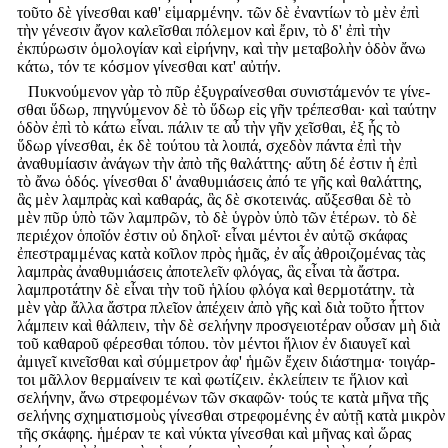
τοῦτο δὲ γίνεσθαι καθ' εἱμαρμένην. τῶν δὲ ἐναντίων τὸ μὲν ἐπὶ
τὴν γένεσιν ἄγον καλεῖσθαι πόλεμον καὶ ἔριν, τὸ δ' ἐπὶ τὴν
ἐκπύρωσιν ὁμολογίαν καὶ εἰρήνην, καὶ τὴν μεταβολὴν ὁδὸν ἄνω
κάτω, τόν τε κόσμον γίνεσθαι κατ' αὐτήν.
Πυκνούμενον γὰρ τὸ πῦρ ἐξυγραίνεσθαι συνιστάμενόν τε γίνε-
σθαι ὕδωρ, πηγνύμενον δὲ τὸ ὕδωρ εἰς γῆν τρέπεσθαι· καὶ ταύτην
ὁδὸν ἐπὶ τὸ κάτω εἶναι. πάλιν τε αὖ τὴν γῆν χεῖσθαι, ἐξ ἧς τὸ
ὕδωρ γίνεσθαι, ἐκ δὲ τούτου τὰ λοιπά, σχεδὸν πάντα ἐπὶ τὴν
ἀναθυμίασιν ἀνάγων τὴν ἀπὸ τῆς θαλάττης· αὕτη δέ ἐστιν ἡ ἐπὶ
τὸ ἄνω ὁδός. γίνεσθαι δ' ἀναθυμιάσεις ἀπό τε γῆς καὶ θαλάττης,
ἃς μὲν λαμπρὰς καὶ καθαράς, ἃς δὲ σκοτεινάς. αὔξεσθαι δὲ τὸ
μὲν πῦρ ὑπὸ τῶν λαμπρῶν, τὸ δὲ ὑγρὸν ὑπὸ τῶν ἑτέρων. τὸ δὲ
περιέχον ὁποῖόν ἐστιν οὐ δηλοῖ· εἶναι μέντοι ἐν αὐτῷ σκάφας
ἐπεστραμμένας κατὰ κοῖλον πρὸς ἡμᾶς, ἐν αἷς ἀθροιζομένας τὰς
λαμπρὰς ἀναθυμιάσεις ἀποτελεῖν φλόγας, ἃς εἶναι τὰ ἄστρα.
λαμπροτάτην δὲ εἶναι τὴν τοῦ ἡλίου φλόγα καὶ θερμοτάτην. τὰ
μὲν γὰρ ἄλλα ἄστρα πλεῖον ἀπέχειν ἀπὸ γῆς καὶ διὰ τοῦτο ἧττον
λάμπειν καὶ θάλπειν, τὴν δὲ σελήνην προσγειοτέραν οὖσαν μὴ διὰ
τοῦ καθαροῦ φέρεσθαι τόπου. τὸν μέντοι ἥλιον ἐν διαυγεῖ καὶ
ἀμιγεῖ κινεῖσθαι καὶ σύμμετρον ἀφ' ἡμῶν ἔχειν διάστημα· τοιγάρ-
τοι μᾶλλον θερμαίνειν τε καὶ φωτίζειν. ἐκλείπειν τε ἥλιον καὶ
σελήνην, ἄνω στρεφομένων τῶν σκαφῶν· τούς τε κατὰ μῆνα τῆς
σελήνης σχηματισμοὺς γίνεσθαι στρεφομένης ἐν αὐτῇ κατὰ μικρὸν
τῆς σκάφης. ἡμέραν τε καὶ νύκτα γίνεσθαι καὶ μῆνας καὶ ὥρας