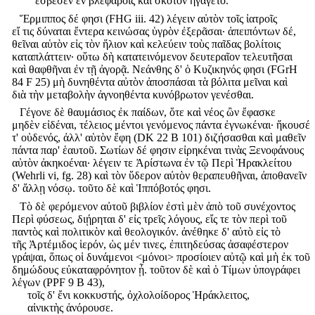
ἔσβεσεν ἐν βλεφάροις καὶ σκότον ἠγάγετο.
Ἕρμιππος δέ φησι (FHG iii. 42) λέγειν αὐτὸν τοῖς ἰατροῖς
εἴ τις δύναται ἔντερα κεινώσας ὑγρὸν ἐξερᾶσαι· ἀπειπόντων δέ,
θεῖναι αὑτὸν εἰς τὸν ἥλιον καὶ κελεύειν τοὺς παῖδας βολίτοις
καταπλάττειν· οὕτω δὴ κατατεινόμενον δευτεραῖον τελευτῆσαι
καὶ θαφθῆναι ἐν τῇ ἀγορᾷ. Νεάνθης δ' ὁ Κυζικηνός φησι (FGrH
84 F 25) μὴ δυνηθέντα αὐτὸν ἀποσπάσαι τὰ βόλιτα μεῖναι καὶ
διὰ τὴν μεταβολὴν ἀγνοηθέντα κυνόβρωτον γενέσθαι.
Γέγονε δὲ θαυμάσιος ἐκ παίδων, ὅτε καὶ νέος ὢν ἔφασκε
μηδὲν εἰδέναι, τέλειος μέντοι γενόμενος πάντα ἐγνωκέναι· ἤκουσέ
τ' οὐδενός, ἀλλ' αὑτὸν ἔφη (DK 22 B 101) διζήσασθαι καὶ μαθεῖν
πάντα παρ' ἑαυτοῦ. Σωτίων δέ φησιν εἰρηκέναι τινὰς Ξενοφάνους
αὐτὸν ἀκηκοέναι· λέγειν τε Ἀρίστωνα ἐν τῷ Περὶ Ἡρακλείτου
(Wehrli vi, fg. 28) καὶ τὸν ὕδερον αὐτὸν θεραπευθῆναι, ἀποθανεῖν
δ' ἄλλῃ νόσῳ. τοῦτο δὲ καὶ Ἱππόβοτός φησι.
Τὸ δὲ φερόμενον αὐτοῦ βιβλίον ἐστὶ μὲν ἀπὸ τοῦ συνέχοντος
Περὶ φύσεως, διῄρηται δ' εἰς τρεῖς λόγους, εἴς τε τὸν περὶ τοῦ
παντὸς καὶ πολιτικὸν καὶ θεολογικόν. ἀνέθηκε δ' αὐτὸ εἰς τὸ
τῆς Ἀρτέμιδος ἱερόν, ὡς μέν τινες, ἐπιτηδεύσας ἀσαφέστερον
γράψαι, ὅπως οἱ δυνάμενοι <μόνοι> προσίοιεν αὐτῷ καὶ μὴ ἐκ τοῦ
δημώδους εὐκαταφρόνητον ᾖ. τοῦτον δὲ καὶ ὁ Τίμων ὑπογράφει
λέγων (PPF 9 B 43),
τοῖς δ' ἔνι κοκκυστής, ὀχλολοίδορος Ἡράκλειτος,
αἰνικτὴς ἀνόρουσε.