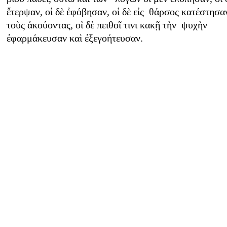
ἔτερψαν, οἱ δὲ ἐφόβησαν, οἱ δὲ εἰς θάρσος κατέστησα
τοὺς ἀκούοντας, οἱ δὲ πειθοῖ τινι κακῇ τὴν ψυχὴν
ἐφαρμάκευσαν καὶ ἐξεγοήτευσαν.