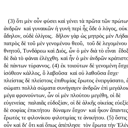
(3) ὅτι μὲν οὖν φύσει καὶ γένει τὰ πρῶτα τῶν πρώτω
ἀνδρῶν καὶ γυναικῶν ἡ γυνὴ περὶ ἧς ὅδε ὁ λόγος, οὐκ
ἄδηλον, οὐδὲ ὀλίγοις. δῆλον γὰρ ὡς μητρὸς μὲν Λήδα
πατρὸς δὲ τοῦ μὲν γενομένου θεοῦ, τοῦ δὲ λεγομένου
θνητοῦ, Τυνδάρεω καὶ Διός, ὧν ὁ μὲν διὰ τὸ εἶναι ἔδοξ
δὲ διὰ τὸ φάναι ἐλέγχθη. καὶ ἦν ὁ μὲν ἀνδρῶν κράτιστ
δὲ πάντων τύραννος. (4) ἐκ τοιούτων δὲ γενομένη ἔσχε
ἰσόθεον κάλλος, ὃ λαβοῦσα καὶ οὐ λαθοῦσα ἔσχε·
πλείστας δὲ πλείστοις ἐπιθυμίας ἔρωτος ἐνειργάσατο, ἑ
σώματι πολλὰ σώματα συνήγαγεν ἀνδρῶν ἐπὶ μεγάλοι
μέγα φρονούντων, ὧν οἱ μὲν πλούτου μεγέθη, οἱ δὲ
εὐγενείας παλαιᾶς εὐδοξίαν, οἱ δὲ ἀλκῆς οὶκείας εὐεξία
δὲ σοφίας ἐπικτήτου δύναμιν ἔσχον· καὶ ἧκον ἅπαντες
ἔρωτός τε φιλονίκου φιλοτιμίας τε ἀνικήτου. (5) ὅστις
οὖν καὶ δι' ὅτι καὶ ὅπως ἀπέπλησε τὸν ἔρωτα τὴν Ἑλέ