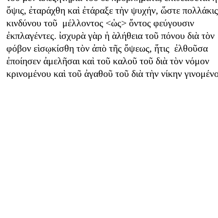
ὄψις, ἐταράχθη καὶ ἐτάραξε τὴν ψυχήν, ὥστε πολλάκις
κινδύνου τοῦ μέλλοντος <ὡς> ὄντος φεύγουσιν
ἐκπλαγέντες. ἰσχυρὰ γὰρ ἡ ὰλήθεια τοῦ πόνου διὰ τὸν
φόβον εὶσῳκίσθη τὸν ἀπὸ τῆς ὄψεως, ἥτις ἐλθοῦσα
ἐποίησεν ἀμελῆσαι καὶ τοῦ καλοῦ τοῦ διὰ τὸν νόμον
κρινομένου καὶ τοῦ ἀγαθοῦ τοῦ διὰ τὴν νίκην γινομέν