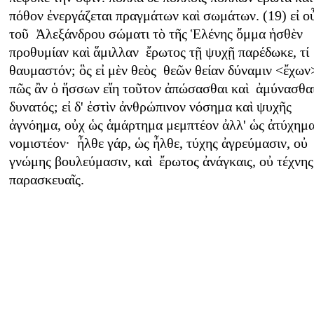
πόθον ἐνεργάζεται πραγμάτων καὶ σωμάτων. (19) εἰ ο
τοῦ Ἀλεξάνδρου σώματι τὸ τῆς Ἑλένης ὄμμα ἡσθὲν
προθυμίαν καὶ ἅμιλλαν ἔρωτος τῇ ψυχῇ παρέδωκε, τί
θαυμαστόν; ὃς εἰ μὲν θεὸς θεῶν θείαν δύναμιν <ἔχων
πῶς ἂν ὁ ἥσσων εἴη τοῦτον ἀπώσασθαι καὶ ἀμύνασθα
δυνατός; εἰ δ' ἐστὶν ἀνθρώπινον νόσημα καὶ ψυχῆς
ἀγνόημα, οὐχ ὡς ἁμάρτημα μεμπτέον ἀλλ' ὡς ἀτύχημ
νομιστέον· ἦλθε γάρ, ὡς ἦλθε, τύχης ἀγρεύμασιν, οὐ
γνώμης βουλεύμασιν, καὶ ἔρωτος ἀνάγκαις, οὐ τέχνης
παρασκευαῖς.