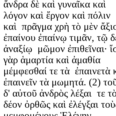
ἄνδρα δὲ καὶ γυναῖκα καὶ
λόγον καὶ ἔργον καὶ πόλιν
καὶ πρᾶγμα χρὴ τὸ μὲν ἄξι
ἐπαίνου ἐπαίνῳ τιμᾶν, τῷ δ
ἀναξίῳ μῶμον ἐπιθεῖναι· ἴ
γὰρ ἁμαρτία καὶ ἀμαθία
μέμφεσθαί τε τὰ ἐπαινετὰ 
ἐπαινεῖν τὰ μωμητά. (2) το
δ' αὐτοῦ ἀνδρὸς λέξαι τε τ
δέον ὀρθῶς καὶ ἐλέγξαι τοὺ
μεμφομένους Ἑλένην,