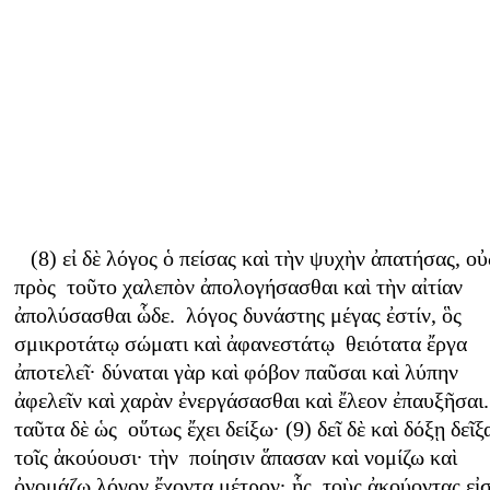
(8) εἰ δὲ λόγος ὁ πείσας καὶ τὴν ψυχὴν ἀπατήσας, οὐ
πρὸς τοῦτο χαλεπὸν ἀπολογήσασθαι καὶ τὴν αἰτίαν
ἀπολύσασθαι ὧδε. λόγος δυνάστης μέγας ἐστίν, ὃς
σμικροτάτῳ σώματι καὶ ἀφανεστάτῳ θειότατα ἔργα
ἀποτελεῖ· δύναται γὰρ καὶ φόβον παῦσαι καὶ λύπην
ἀφελεῖν καὶ χαρὰν ἐνεργάσασθαι καὶ ἔλεον ἐπαυξῆσαι.
ταῦτα δὲ ὡς οὕτως ἔχει δείξω· (9) δεῖ δὲ καὶ δόξῃ δεῖξ
τοῖς ἀκούουσι· τὴν ποίησιν ἅπασαν καὶ νομίζω καὶ
ὀνομάζω λόγον ἔχοντα μέτρον· ἧς τοὺς ἀκούοντας εἰ