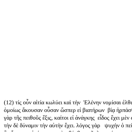
(12) τίς οὖν αἰτία κωλύει καὶ τὴν Ἑλένην νομίσαι ἐλθ
ὁμοίως ἄκουσαν οὖσαν ὥσπερ εἰ βιατήρων βίᾳ ἡρπάσ
γὰρ τῆς πειθοῦς ἕξις, καίτοι εἰ ἀνάγκης εἶδος ἔχει μὲν 
τὴν δὲ δύναμιν τὴν αὐτὴν ἔχει. λόγος γὰρ ψυχὴν ὁ πε