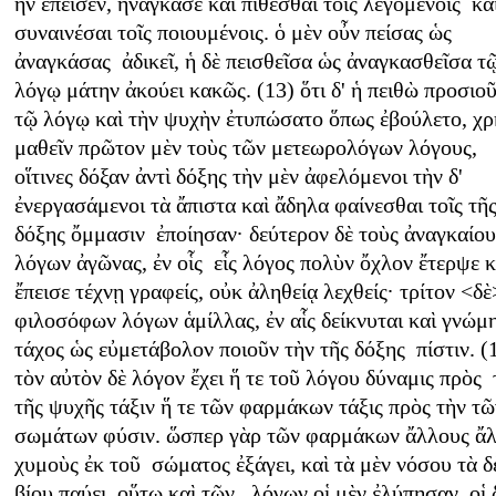
ἣν ἔπεισεν, ἠνάγκασε καὶ πιθέσθαι τοῖς λεγομένοις κα
συναινέσαι τοῖς ποιουμένοις. ὁ μὲν οὖν πείσας ὡς
ἀναγκάσας ἀδικεῖ, ἡ δὲ πεισθεῖσα ὡς ἀναγκασθεῖσα τ
λόγῳ μάτην ἀκούει κακῶς. (13) ὅτι δ' ἡ πειθὼ προσιο
τῷ λόγῳ καὶ τὴν ψυχὴν ἐτυπώσατο ὅπως ἐβούλετο, χρ
μαθεῖν πρῶτον μὲν τοὺς τῶν μετεωρολόγων λόγους,
οἵτινες δόξαν ἀντὶ δόξης τὴν μὲν ἀφελόμενοι τὴν δ'
ἐνεργασάμενοι τὰ ἄπιστα καὶ ἄδηλα φαίνεσθαι τοῖς τῆ
δόξης ὄμμασιν ἐποίησαν· δεύτερον δὲ τοὺς ἀναγκαίου
λόγων ἀγῶνας, ἐν οἷς εἷς λόγος πολὺν ὄχλον ἔτερψε κ
ἔπεισε τέχνῃ γραφείς, οὐκ ἀληθείᾳ λεχθείς· τρίτον <δὲ
φιλοσόφων λόγων ἁμίλλας, ἐν αἷς δείκνυται καὶ γνώμ
τάχος ὡς εὐμετάβολον ποιοῦν τὴν τῆς δόξης πίστιν. (
τὸν αὐτὸν δὲ λόγον ἔχει ἥ τε τοῦ λόγου δύναμις πρὸς 
τῆς ψυχῆς τάξιν ἥ τε τῶν φαρμάκων τάξις πρὸς τὴν τῶ
σωμάτων φύσιν. ὥσπερ γὰρ τῶν φαρμάκων ἄλλους ἄ
χυμοὺς ἐκ τοῦ σώματος ἐξάγει, καὶ τὰ μὲν νόσου τὰ δ
βίου παύει, οὕτω καὶ τῶν λόγων οἱ μὲν ἐλύπησαν, οἱ 