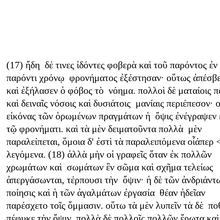
(17) ἤδη δέ τινες ἰδόντες φοβερὰ καὶ τοῦ παρόντος ἐν
παρόντι χρόνῳ φρονήματος ἐξέστησαν· οὕτως ἀπέσβ
καὶ ἐξήλασεν ὁ φόβος τὸ νόημα. πολλοὶ δὲ ματαίοις π
καὶ δειναῖς νόσοις καὶ δυσιάτοις μανίαις περιέπεσον· 
εἰκόνας τῶν ὁρωμένων πραγμάτων ἡ ὄψις ἐνέγραψεν 
τῷ φρονήματι. καὶ τὰ μὲν δειματοῦντα πολλὰ μὲν
παραλείπεται, ὅμοια δ' ἐστὶ τὰ παραλειπόμενα οἷάπερ 
λεγόμενα. (18) ἀλλὰ μὴν οἱ γραφεῖς ὅταν ἐκ πολλῶν
χρωμάτων καὶ σωμάτων ἓν σῶμα καὶ σχῆμα τελείως
ἀπεργάσωνται, τέρπουσι τὴν ὄψιν· ἡ δὲ τῶν ἀνδριάντ
ποίησις καὶ ἡ τῶν ἀγαλμάτων ἐργασία θέαν ἡδεῖαν
παρέσχετο τοῖς ὄμμασιν. οὕτω τὰ μὲν λυπεῖν τὰ δὲ πο
πέφυκε τὴν ὄψιν. πολλὰ δὲ πολλοῖς πολλῶν ἔρωτα κα