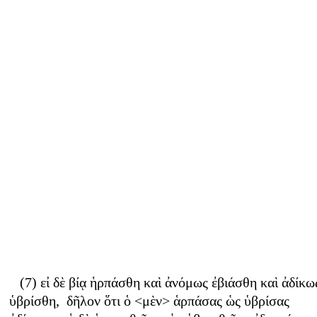
(7) εἰ δὲ βίᾳ ἡρπάσθη καὶ ἀνόμως ἐβιάσθη καὶ ἀδίκω
ὑβρίσθη, δῆλον ὅτι ὁ <μὲν> ἁρπάσας ὡς ὑβρίσας