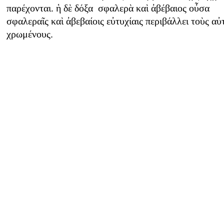
παρέχονται. ἡ δὲ δόξα σφαλερὰ καὶ ἀβέβαιος οὖσα
σφαλεραῖς καὶ ἀβεβαίοις εὐτυχίαις περιβάλλει τοὺς αὐ
χρωμένους.