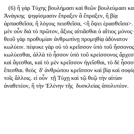
(6) ἢ γὰρ Τύχης βουλήμασι καὶ θεῶν βουλεύμασι κα
Ἀνάγκης ψηφίσμασιν ἔπραξεν ἃ ἔπραξεν, ἢ βίᾳ
ἁρπασθεῖσα, ἢ λόγοις πεισθεῖσα, <ἢ ὄψει ὲρασθεῖσα>. 
μὲν οὖν διὰ τὸ πρῶτον, ἄξιος αἰτιᾶσθαι ὁ αἴτιος μόνος·
θεοῦ γὰρ προθυμίαν ἀνθρωπίνῃ προμηθίᾳ ἀδύνατον
κωλύειν. πέφυκε γὰρ οὐ τὸ κρεῖσσον ὑπὸ τοῦ ἥσσονο
κωλύεσθαι, ἀλλὰ τὸ ἧσσον ὑπὸ τοῦ κρείσσονος ἄρχεσ
καὶ ἄγεσθαι, καὶ τὸ μὲν κρεῖσσον ἡγεῖσθαι, τὸ δὲ ἧσσο
ἕπεσθαι. θεὸς δ' ἀνθρώπου κρεῖσσον καὶ βίᾳ καὶ σοφί
τοῖς ἄλλοις. εἰ οὖν τῇ Τύχῃ καὶ τῷ θεῷ τὴν αἰτίαν
ἀναθετέον, ἢ τὴν Ἑλένην τῆς δυσκλείας ἀπολυτέον.