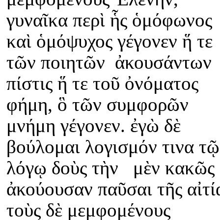
γυναῖκα περὶ ἧς ὁμόφωνος
καὶ ὁμόψυχος γέγονεν ἥ τε
τῶν ποιητῶν ἀκουσάντων
πίστις ἥ τε τοῦ ὀνόματος
φήμη, ὃ τῶν συμφορῶν
μνήμη γέγονεν. ἐγὼ δὲ
βούλομαι λογισμόν τινα τῷ
λόγῳ δοὺς τὴν μὲν κακῶς
ἀκούουσαν παῦσαι τῆς αἰτί
τοὺς δὲ μεμφομένους