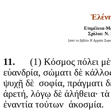
Ἑλέν
Επιμέλεια-Μ
Σχόλια: Ν.
[από το βιβλίο
Η Αρχαία Σοφι
11.
(1) Κόσμος πόλει μὲ
εὐανδρία, σώματι δὲ κάλλο
ψυχῇ δὲ σοφία, πράγματι δ
ἀρετή, λόγῳ δὲ ἀλήθεια· τὰ
ἐναντία τούτων ἀκοσμία.