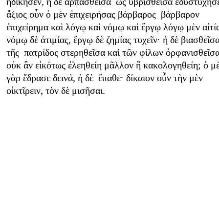
ἠδίκησεν, ἡ δὲ ἁρπασθεῖσα ὡς ὑβρισθεῖσα ἐδυστύχησ
ἄξιος οὖν ὁ μὲν ἐπιχειρήσας βάρβαρος βάρβαρον
ἐπιχείρημα καὶ λόγῳ καὶ νόμῳ καὶ ἔργῳ λόγῳ μὲν αἰτί
νόμῳ δὲ ἀτιμίας, ἔργῳ δὲ ζημίας τυχεῖν· ἡ δὲ βιασθεῖσα
τῆς πατρίδος στερηθεῖσα καὶ τῶν φίλων ὀρφανισθεῖσ
οὐκ ἂν εἰκότως ἐλεηθείη μᾶλλον ἢ κακολογηθείη; ὁ μ
γὰρ ἔδρασε δεινά, ἡ δὲ ἔπαθε· δίκαιον οὖν τὴν μὲν
οἰκτῖρειν, τὸν δὲ μισῆσαι.