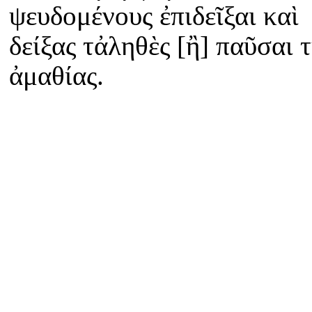
ψευδομένους ἐπιδεῖξαι καὶ
δείξας τἀληθὲς [ἢ] παῦσαι 
ἀμαθίας.