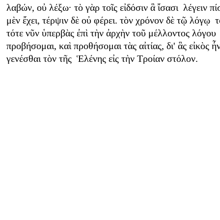
λαβών, οὐ λέξω· τὸ γὰρ τοῖς εἰδόσιν ἃ ἴσασι λέγειν πί
μὲν ἔχει, τέρψιν δὲ οὐ φέρει. τὸν χρόνον δὲ τῷ λόγῳ 
τότε νῦν ὑπερβὰς ἐπὶ τὴν ἀρχὴν τοῦ μέλλοντος λόγου
προβήσομαι, καὶ προθήσομαι τὰς αἰτίας, δι' ἃς εἰκὸς ἦ
γενέσθαι τὸν τῆς Ἑλένης εἰς τὴν Τροίαν στόλον.