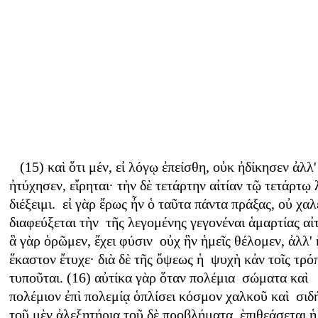
(15) καὶ ὅτι μέν, εἰ λόγῳ ἐπείσθη, οὐκ ἠδίκησεν ἀλλ'
ἠτύχησεν, εἴρηται· τὴν δὲ τετάρτην αἰτίαν τῷ τετάρτῳ
διέξειμι. εἰ γὰρ ἔρως ἦν ὁ ταῦτα πάντα πράξας, οὐ χα
διαφεύξεται τὴν τῆς λεγομένης γεγονέναι ἁμαρτίας αἰτ
ἃ γὰρ ὁρῶμεν, ἔχει φύσιν οὐχ ἣν ἡμεῖς θέλομεν, ἀλλ' 
ἕκαστον ἔτυχε· διὰ δὲ τῆς ὄψεως ἡ ψυχὴ κἀν τοῖς τρό
τυποῦται. (16) αὐτίκα γὰρ ὅταν πολέμια σώματα καὶ
πολέμιον ἐπὶ πολεμίᾳ ὁπλίσει κόσμον χαλκοῦ καὶ σιδ
τοῦ μὲν ἀλεξητήρια τοῦ δὲ προβλήματα, ὲπιθεάσεται 