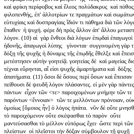
καὶ φρίκη περίφοβος καὶ ἔλεος πολύδακρυς καὶ πόθος
φιλοπενθής, ἐπ' ἀλλοτρίων τε πραγμάτων καὶ σωμάτ
εὐτυχίαις καὶ δυσπραγίαις ἴδιόν τι πάθημα διὰ τῶν λό
ἔπαθεν ἡ ψυχή. φέρε δὴ πρὸς ἄλλον ἀπ' ἄλλου μετασ
λόγον. (10) αἱ γὰρ ἔνθεοι διὰ λόγων ἐπῳδαὶ ἐπαγωγοὶ
ἡδονῆς, ἀπαγωγοὶ λύπης γίνονται· συγγινομένη γὰρ 
δόξῃ τῆς ψυχῆς ἡ δύναμις τῆς ἐπῳδῆς ἔθελξε καὶ ἔπεισ
μετέστησεν αὐτὴν γοητείᾷ. γοητείας δὲ καὶ μαγείας δι
τέχναι εὕρηνται, αἵ εἰσι ψυχῆς ἁμαρτήματα καὶ δόξης
ἀπατήματα. (11) ὅσοι δὲ ὅσους περὶ ὅσων καὶ ἔπεισαν
πείθουσι δὲ ψευδῆ λόγον πλάσαντες. εἰ μὲν γὰρ πάντες
πάντων εἶχον τῶν <τε> παροιχομένων μνήμην τῶν τε
παρόντων <ἔννοιαν> τῶν τε μελλόντων πρόνοιαν, οὐ
ὁμοίως [ὅμοιος ἦν] ὁ λόγος ὴπάτα. νῦν δὲ οὔτε μνησ
τὸ παροιχόμενον οὔτε σκέψασθαι τὸ παρὸν οὔτε
μαντεύσασθαι τὸ μέλλον εὐπόρως ἔχει· ὥστε περὶ τῶν
πλείστων οἱ πλεῖστοι τὴν δόξαν σύμβουλον τῇ ψυχῇ