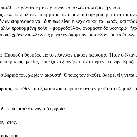
ι αυτό!... επρόσθεσε με στρυφνόν και αλλόκοτον ήθος η γραία.
ς έκλεισεν ολίγον τα όμματα την ώραν του όρθρου, μετά το τρίτον 
κόν ανυπομονούσα να μάθη πώς είναι η λεχώνα και το μωρόν, και πώς ε
αλλά προκομμένη πολύ, «μορφοδούλα», ονομαστή δε υφάντρια· ήτον 
να από χρόνων πολλών εις μεγάλην άκομψον κασσέλαν, και τα έτρωγεν
σα. Ηκούσθη θόρυβος εις το πλαγινόν μικρόν χώρισμα. Ήτον ο Νταντ
ου μικράς ηλικίας, και είχεν εξυπνήσει την στιγμήν εκείνην. Εμάζευ
ιδερικά του, χωρίς ν' ακουστή. Όποιος τον ακούει, θαρρεί τί γίνεται!.
ρατός, όπισθεν του ξυλοτοίχου, έρριπτεν ανά εν μέσα στο ζεμπίλι το
!... είπε μετά στεναγμού η γραία.
άγματος.
 ρακί σου.