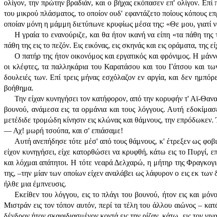
ολίγον, την πρώτην βραδιάν, και ο βήχας εκόπασεν επ' ολίγον. Επ
του μικρού πλάσματος, το οποίον ουδ' εφαντάζετο ποίους κόπους επρ
οποίαν μόνη η μάμμη διετύπωνε κρυφίως μέσα της: «Θε μου, γιατί ν
Η γραία το ενανούριζε, και θα ήτον ικανή να είπη «τα πάθη τη
πάθη της εις το πεζόν. Εις εικόνας, εις σκηνάς και εις οράματα, της ε
Ο πατήρ της ήτον οικονόμος και εργατικός και φρόνιμος. Η μάνν
οι κλέφτες, τα παλληκάρια του Καρατάσου και του Γάτσου και των
δουλειές των. Επί τρεις μήνας εσχόλαζον εν αργία, και δεν ημπόρ
βοήθημα.
Την είχαν κυνηγήσει τον κατήφορον, από την κορυφήν τ' Αϊ-Θανασ
βουνού, ανάμεσα εις τα ορμάνια και τους λόγγους. Αυτή εδοκίμασ
μετέδιδε τρομώδη κίνησιν εις κλώνας και θάμνους, την επρόδωκεν.
— Αχ! μωρή τσούπα, και σ' επιάσαμε!
Αυτή ανεπήδησε τότε μέσ' από τους θάμνους, κ' έτρεξεν ως φοβ
είχον κυνηγήσει, είχε κατορθώσει να κρυφθή, κάτω εις το Πυργί, 
και λόχμαι απάτητοι. Η τότε νεαρά Δελχαρώ, η μήτηρ της Φραγκογι
της, –την μίαν των οποίων είχεν αναλάβει ως λάφυρον ο εις εκ των δ
ήλθε μια έμπνευσις.
Εκείθεν του λόγγου, εις το πλάγι του βουνού, ήτον εις και μ
Μιστράν εις τον τόπον αυτόν, περί τα τέλη του άλλου αιώνος – κατ
δένδρον ήτον σκαφιδιασμένον κοντά εις την ρίζαν, κάτω, εις τον γιγ