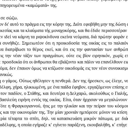
' απηγορευμένα «καμώματά» της.
ώ σε σώζω.
 δι' αυτό το πράγμα εις την κόρην της. Διότι εφοβήθη μην της δώση 
 ικεσίας και τα κλαύματα τής μοναχοκόρης, και θα έδιδε περισσοτέρα
ιδεί να κάμνη τα ριψοκίνδυνα εκείνα νεύματα, διά πρώτην φοράν εις
 συνήθιζε. Σημειωτέον ότι η προικοδοσία της οικίας εις το παλαιόν
ν να διατρίβωσι το θέρος εκεί, και ότι εις την φαντασίαν των ανθ
εις την νέαν τάξιν των πραγμάτων, ούτε εις βίον ειρηνικόν, χωρίς 
χε προσδοκία ότι οι άνθρωποι θα εβιάζοντο και πάλιν να επανέλθουν 
στόμα, δεν έπαυον όμως να κτίζωσιν οικοδομάς εις τον νέον συνοικι
ανικώς.
ο γάμος. Ούτως ηθέλησεν η πενθερά. Δεν της ήρεσκεν, ως έλεγε, να
δέλφη, χήρα, ηλικιωμένη, με ένα παίδα έφηβον, εργαζόμενον επίσης ει
πρώτον παιδίον, ο Στάθης, και δευτέρα η Δελχαρώ, ακολούθως ο Γιαλή
βασιλεύη ειρήνη εντός της οικίας. Είτα, όταν ήρχισαν να μεγαλώνουν
Τότε η Φραγκογιαννού, ήτις με την ηλικίαν και την πείραν του κόσμο
 της και την οικονομίαν της. Την μίαν χρονιάν ημπόρεσε μόνον να κτίσ
ία τέταρτα το σπίτι, δηλ. να κατασκευάση μικρόν πάτωμα, με διάφο
έλφης, η οποία εγήραζε κ' εγίνετο παράξενη, εκουβαλήθη, κ' επήγε ν