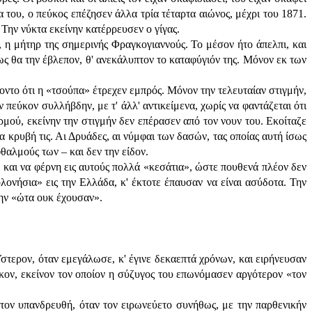
α του, ο πεύκος επέζησεν άλλα τρία τέταρτα αιώνος, μέχρι του 1871.
 Την νύκτα εκείνην κατέρρευσεν ο γίγας.
 η μήτηρ της σημερινής Φραγκογιαννούς. Το μέσον ήτο άπελπι, και
ως θα την έβλεπον, θ' ανεκάλυπτον το καταφύγιόν της. Μόνον εκ των
οντο ότι η «τσούπα» έτρεχεν εμπρός. Μόνον την τελευταίαν στιγμήν,
 πεύκον συλλήβδην, με τ' άλλ' αντικείμενα, χωρίς να φαντάζεται ότι
ορμού, εκείνην την στιγμήν δεν επέρασεν από τον νουν του. Εκοίταζε
α κρυβή τις. Αι Δρυάδες, αι νύμφαι των δασών, τας οποίας αυτή ίσως
θαλμούς των – και δεν την είδον.
 και να φέρνη εις αυτούς πολλά «κεσάτια», ώστε πουθενά πλέον δεν
ονήσια» εις την Ελλάδα, κ' έκτοτε έπαυσαν να είναι ασύδοτα. Την
την «ώτα ουκ έχουσαν».
Ύστερον, όταν εμεγάλωσε, κ' έγινε δεκαεπτά χρόνων, και ειρήνευσαν
κον, εκείνον τον οποίον η σύζυγος του επωνόμασεν αργότερον «τον
τον υπανδρευθή, όταν τον ειρωνεύετο συνήθως, με την παρθενικήν