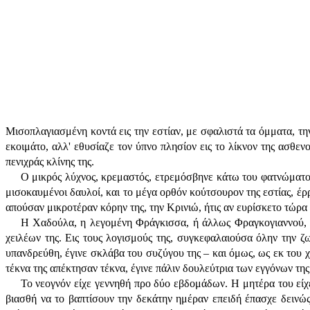
Μισοπλαγιασμένη κοντά εις την εστίαν, με σφαλιστά τα όμματα, τ
εκοιμάτο, αλλ' εθυσίαζε τον ύπνο πλησίον εις το λίκνον της ασθε
πενιχράς κλίνης της.
Ο μικρός λύχνος, κρεμαστός, ετρεμόσβηνε κάτω του φατνώματος τ
μισοκαυμένοι δαυλοί, και το μέγα ορθόν κούτσουρον της εστίας, έρ
απούσαν μικροτέραν κόρην της, την Κρινιώ, ήτις αν ευρίσκετο τώρα ε
Η Χαδούλα, η λεγομένη Φράγκισσα, ή άλλως Φραγκογιαννού, ή
χειλέων της. Εις τους λογισμούς της, συγκεφαλαιούσα όλην την ζω
υπανδρεύθη, έγινε σκλάβα του συζύγου της – και όμως, ως εκ του χ
τέκνα της απέκτησαν τέκνα, έγινε πάλιν δουλεύτρια των εγγόνων της
Το νεογνόν είχε γεννηθή προ δύο εβδομάδων. Η μητέρα του είχ
βιασθή να το βαπτίσουν την δεκάτην ημέραν επειδή έπασχε δεινώ