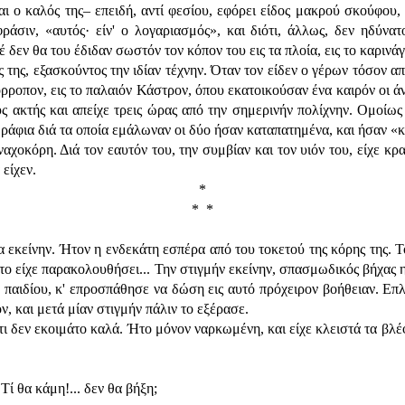
 και ο καλός της– επειδή, αντί φεσίου, εφόρει είδος μακρού σκούφο
ράσιν, «αυτός· είν' ο λογαριασμός», και διότι, άλλως, δεν ηδύνα
δεν θα του έδιδαν σωστόν τον κόπον του εις τα πλοία, εις το καρινά
 της, εξασκούντος την ιδίαν τέχνην. Όταν τον είδεν ο γέρων τόσον α
ρροπον, εις το παλαιόν Κάστρον, όπου εκατοικούσαν ένα καιρόν οι ά
 ακτής και απείχε τρεις ώρας από την σημερινήν πολίχνην. Ομοίως 
ο χωράφια διά τα οποία εμάλωναν οι δύο ήσαν καταπατημένα, και ήσαν 
χοκόρη. Διά τον εαυτόν του, την συμβίαν και τον υιόν του, είχε κρατ
είχεν.
*
* *
 εκείνην. Ήτον η ενδεκάτη εσπέρα από του τοκετού της κόρης της. Το 
 το είχε παρακολουθήσει... Την στιγμήν εκείνην, σπασμωδικός βήχας η
υ παιδίου, κ' επροσπάθησε να δώση εις αυτό πρόχειρον βοήθειαν. Ε
ν, και μετά μίαν στιγμήν πάλιν το εξέρασε.
ότι δεν εκοιμάτο καλά. Ήτο μόνον ναρκωμένη, και είχε κλειστά τα β
Τί θα κάμη!... δεν θα βήξη;