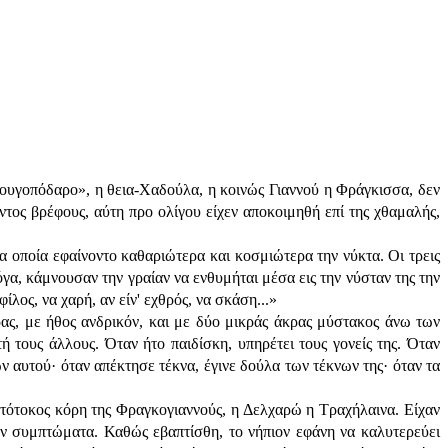
φουγοπόδαρο», η θεια-Χαδούλα, η κοινώς Γιαννού η Φράγκισσα, δεν
ντος βρέφους, αύτη προ ολίγου είχεν αποκοιμηθή επί της χθαμαλής,
τα οποία εφαίνοντο καθαριώτερα και κοσμιώτερα την νύκτα. Οι τρεις
γα, κάμνουσαν την γραίαν να ενθυμήται μέσα εις την νύσταν της την
λος, να χαρή, αν είν' εχθρός, να σκάση...»
ς, με ήθος ανδρικόν, και με δύο μικράς άκρας μύστακος άνω των
ή τους άλλους. Όταν ήτο παιδίσκη, υπηρέτει τους γονείς της. Όταν
ν αυτού· όταν απέκτησε τέκνα, έγινε δούλα των τέκνων της· όταν τα
ωτότοκος κόρη της Φραγκογιαννούς, η Δελχαρώ η Τραχήλαινα. Είχαν
όν συμπτώματα. Καθώς εβαπτίσθη, το νήπιον εφάνη να καλυτερεύει