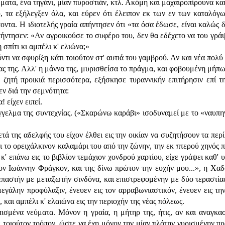
ατα, ένα τηγάνι, μίαν πυροστιάν, κτλ. Ακόμη και μαχαιροπίρουνα κ
 τα εξήλεγξεν όλα, και εύρεν ότι έλειπον εκ των εν των καταλόγω
οντα. Η ιδιοτελής γραία απήντησεν ότι «τα όσα έδωσε, είναι καλώς δ
πήντησεν: «Αν αγροικούσε το συφέρο του, δεν θα εδέχετο να του γράψο
σπίτι κι αμπέλι κ' ελιώνα;»
 να σφυρίξη κάτι τοιούτον στ' αυτιά του γαμβρού. Αν και νέα πολύ ήτ
κίας της. Αλλ' η μάννα της, μυρισθείσα το πράγμα, και φοβουμένη μήπ
ητή προικιά περισσότερα, εξήσκησε τυραννικήν επιτήρησιν επί τη
εν διά την σεμνότητα:
 είχεν ειπεί.
γγελμα της συντεχνίας. («Σκαρώνω καράβι» ισοδυναμεί με το «ναυπη
ά της αδελφής του είχον έλθει εις την οικίαν να συζητήσουν τα πε
ει το ορειχάλκινον καλαμάρι του από την ζώνην, την εκ πτερού χηνός
κ' επάνω εις το βιβλίον τεμάχιον χονδρού χαρτίου, είχε γράψει καθ' 
 Ιωάννην Φράγκον, και της δίνω πρώτον την ευχήν μου...», η Χαδού
αστήν με μεταξωτήν σινδόνα, και επιστρεφομένην με δύο τεραστία
μεγάλην προφύλαξιν, ένευεν εις τον αρραβωνιαστικόν, ένευεν εις τ
 και αμπέλι κ' ελαιώνα εις την περιοχήν της νέας πόλεως.
ισμένα νεύματα. Μόνον η γραία, η μήτηρ της, ήτις, αν και αναγκα
 τοιούτον τρόπον, ώστε να έχη μόνον την μίαν πλάτην γυρισμένην πρ