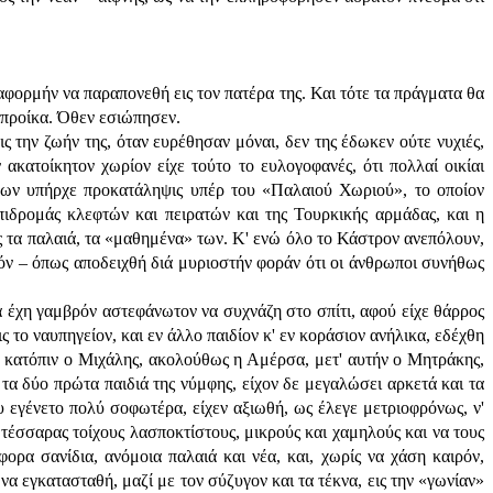
αφορμήν να παραπονεθή εις τον πατέρα της. Και τότε τα πράγματα θα
ν προίκα. Όθεν εσιώπησεν.
 την ζωήν της, όταν ευρέθησαν μόναι, δεν της έδωκεν ούτε νυχιές,
 ακατοίκητον χωρίον είχε τούτο το ευλογοφανές, ότι πολλαί οικίαι
ρώπων υπήρχε προκατάληψις υπέρ του «Παλαιού Χωριού», το οποίον
επιδρομάς κλεφτών και πειρατών και της Τουρκικής αρμάδας, και η
εις τα παλαιά, τα «μαθημένα» των. Κ' ενώ όλο το Κάστρον ανεπόλουν,
σμόν – όπως αποδειχθή διά μυριοστήν φοράν ότι οι άνθρωποι συνήθως
 έχη γαμβρόν αστεφάνωτον να συχνάζη στο σπίτι, αφού είχε θάρρος
ς το ναυπηγείον, και εν άλλο παιδίον κ' εν κοράσιον ανήλικα, εδέχθη
ς, κατόπιν ο Μιχάλης, ακολούθως η Αμέρσα, μετ' αυτήν ο Μητράκης,
 τα δύο πρώτα παιδιά της νύμφης, είχον δε μεγαλώσει αρκετά και τα
υ εγένετο πολύ σοφωτέρα, είχεν αξιωθή, ως έλεγε μετριοφρόνως, ν'
η τέσσαρας τοίχους λασποκτίστους, μικρούς και χαμηλούς και να τους
ρα σανίδια, ανόμοια παλαιά και νέα, και, χωρίς να χάση καιρόν,
α εγκατασταθή, μαζί με τον σύζυγον και τα τέκνα, εις την «γωνίαν»