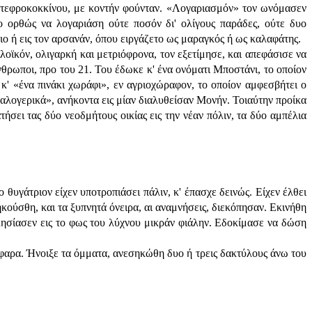
υ, τεφροκοκκίνου, με κοντήν φούνταν. «Λογαριασμόν» τον ωνόμασεν
το ορθώς να λογαριάση ούτε ποσόν δι' ολίγους παράδες, ούτε δυο
γιο ή εις τον αρσανάν, όπου ειργάζετο ως μαραγκός ή ως καλαφάτης.
πλοϊκόν, ολιγαρκή και μετριόφρονα, τον εξετίμησε, και απεφάσισε να
νθρωποι, προ του 21. Του έδωκε κ' ένα ονόματι Μποστάνι, το οποίον
κ' «ένα πινάκι χωράφι», εν αγριοχώραφον, το οποίον αμφεσβήτει ο
«καλογερικά», ανήκοντα εις μίαν διαλυθείσαν Μονήν. Τοιαύτην προίκα
ήσει τας δύο νεοδμήτους οικίας εις την νέαν πόλιν, τα δύο αμπέλια
θυγάτριον είχεν υποτροπιάσει πάλιν, κ' έπασχε δεινώς. Είχεν έλθει
κούσθη, και τα ξυπνητά όνειρα, αι αναμνήσεις, διεκόπησαν. Εκινήθη
πλησίασεν εις το φως του λύχνου μικράν φιάλην. Εδοκίμασε να δώση
λέφαρα. Ήνοιξε τα όμματα, ανεσηκώθη δυο ή τρεις δακτύλους άνω του