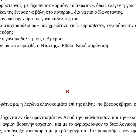
ρύστερνος, με άχαριν τον κορμόν, «αΐσκιωτος», όπως έλεγεν η γραία
 και της ένευσε να βάλη στο ποτηράκι, διά να πιη ο Κωνσταντής.
ον από την χείρα της γυναικαδέλφης του.
 σταχτοκούλουρα» μας χρειάζοντ' εδώ, επρόσθεσεν, εννοούσα την σπ
ς κόρης.
ν η γυναικαδέλφη του, η Αμέρσα.
χωρίς να πειραχθή, ο Νταντής... Εβίβα! Καλή σαράντιση!
Β'
ν φάτνωμα, η λεχώνα ελαγοκοιμάτο επί της κλίνης· το βρέφος έβηχεν 
έρχονται εν είδει φαντασμάτων. Αφού την υπάνδρευσαν, και την «εκο
ν αγρίαν βορεινήν εσχατιάν, και με το αγριοχώραφον το διαφιλονικο
ας, και άνοιξε νοικοκυριό με μικρά πράγματα. Το προικοσύμφωνόν τη