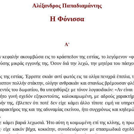
Αλέξανδρος Παπαδιαμάντης
Η Φόνισσα
Α'
ην κεφαλήν ακουμβώσα εις το κράσπεδον της εστίας, το λεγόμενον «
νούσης μικράς εγγονής της. Όσον διά την λεχώ, την μητέρα του πάσχο
ης εστίας. Έρριπτε σκιάν αντί φωτός εις τα ολίγα πενιχρά έπιπλα, 
ριπτον πολλήν στάκτην, ολίγην ανθρακιάν και σπανίως βρέμουσαν φλό
ντός του δωματίου, θα υπεψιθύριζε με τόνον λογαοιδικόν: «Αν είναι φί
το γυνή σχεδόν εξηκοντούτις, καλοκαμωμένη, με αδρούς χαρακτήρα
ήν της, έβλεπεν ότι ποτέ δεν είχε κάμει άλλο τίποτε ειμή να υπηρετ
αρακτήρος της και της αδυναμίας εκείνου, ήτο συγχρόνως και κηδεμώ
.
ε κάμει βαριά λεχωσιά. Ήτο αύτη η κοιμωμένη επί της κλίνης, η πρ
ς· είχε κακόν βήχα, κοκκίτην, συνοδευόμενον με σπασμωδικά σχεδ