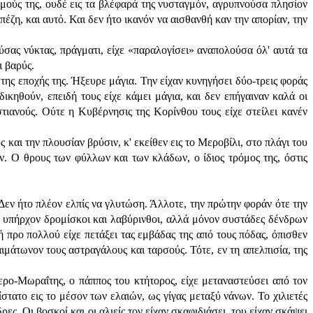
λμούς της, ουδέ εις τα βλέφαρά της νυσταγμόν, αγρυπνούσα πλησίον
έζη, και αυτό. Και δεν ήτο ικανόν να αισθανθή καν την απορίαν, την
ύσας νύκτας, πράγματι, είχε «παραλογίσει» αναπολούσα όλ' αυτά τα
ι βαρύς.
της εποχής της. Ήξευρε μάγια. Την είχαν κυνηγήσει δύο-τρεις φοράς
κηθούν, επειδή τους είχε κάμει μάγια, και δεν επήγαιναν καλά οι
στιανούς. Ούτε η Κυβέρνησις της Κορίνθου τους είχε στείλει κανέν
και την πλουσίαν βρύσιν, κ' εκείθεν εις το Μεροβίλι, στο πλάγι του
ν. Ο θρους των φύλλων και των κλάδων, ο ίδιος τρόμος της, όστις
Δεν ήτο πλέον ελπίς να γλυτώση. Άλλοτε, την πρώτην φοράν ότε την
εν υπήρχον δρομίσκοι και λαβύρινθοι, αλλά μόνον συστάδες δένδρων
 προ πολλού είχε πετάξει τας εμβάδας της από τους πόδας, όπισθεν
 αιμάτωνον τους αστραγάλους και ταρσούς. Τότε, εν τη απελπισία, της
ερο-Μωραΐτης, ο πάππος του κτήτορος, είχε μεταναστεύσει από τον
στατο εις το μέσον των ελαιών, ως γίγας μεταξύ νάνων. Το χιλιετές
ες. Οι βοσκοί και οι αλιείς τον είχαν σκαφιδιάσει, του είχαν σκάψει