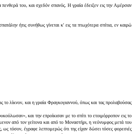
 πενθερά του, και σχεδόν σπανός. Η γραία έδειξεν εις την Αμέρσαν
ατάλην ήτις συνήθως γίνεται κ' εις τα πτωχότερα σπίτια, εν καιρώ
εις το λίκνον, και η γραία Φραγκογιαννού, όπως και τας προλαβούσας
υκούλωσαν», και την επροίκισαν με το σπίτι το ετοιμόρροπον εις το
ύμενον από τον γείτονα και από το Μοναστήρι, η νεόνυμφος μετά του
ς, ως τόσον, έγραφε λεπτομερώς ότι της είχαν δώσει τόσες φορεσιές