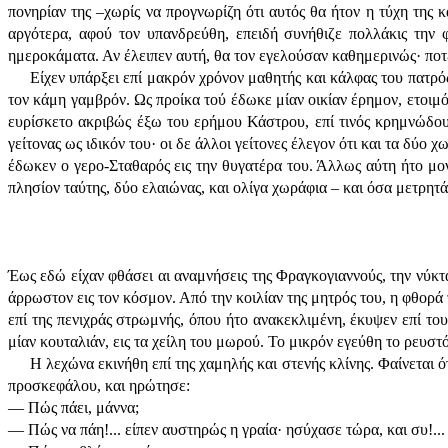
πονηρίαν της –χωρίς να προγνωρίζη ότι αυτός θα ήτον η τύχη της
αργότερα, αφού τον υπανδρεύθη, επειδή συνήθιζε πολλάκις την φ
ημεροκάματα. Αν έλειπεν αυτή, θα τον εγελούσαν καθημερινώς· ποτέ 
Είχεν υπάρξει επί μακρόν χρόνον μαθητής και κάλφας του πατρός
τον κάμη γαμβρόν. Ως προίκα τού έδωκε μίαν οικίαν έρημον, ετοιμό
ευρίσκετο ακριβώς έξω του ερήμου Κάστρου, επί τινός κρημνώδους
γείτονας ως ιδικόν του· οι δε άλλοι γείτονες έλεγον ότι και τα δύ
έδωκεν ο γερο-Σταθαρός εις την θυγατέρα του. Άλλως αύτη ήτο μονα
πλησίον ταύτης, δύο ελαιώνας, και ολίγα χωράφια – και όσα μετρητά 
Έως εδώ είχαν φθάσει αι αναμνήσεις της Φραγκογιαννούς, την νύκτα
άρρωστον εις τον κόσμον. Από την κοιλίαν της μητρός του, η φθορά
επί της πενιχράς στρωμνής, όπου ήτο ανακεκλιμένη, έκυψεν επί το
μίαν κουταλιάν, εις τα χείλη του μωρού. Το μικρόν εγεύθη το ρευστό
Η λεχώνα εκινήθη επί της χαμηλής και στενής κλίνης. Φαίνεται 
προσκεφάλου, και ηρώτησε:
— Πώς πάει, μάννα;
— Πώς να πάη!... είπεν αυστηρώς η γραία· ησύχασε τώρα, και συ!... 