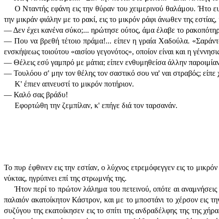
Ο Νταντής εφάνη εις την θύραν του χειμερινού θαλάμου. Ήτο ευ
την μικράν φιάλην με το ρακί, εις το μικρόν ράφι άνωθεν της εστίας,
— Δεν έχει κανένα σύκο;... ηρώτησε ούτος, άμα έλαβε το ρακοπότηρ
— Που να βρεθή τέτοιο πράμα!... είπεν η γραία Χαδούλα. «Σαράντα
ενσκήψεως τοιούτου «αισίου γεγονότος», οποίον είναι και η γέννησι
— Θέλεις εσύ γαμπρό με μάτια; είπεν ενθυμηθείσα άλλην παροιμία
— Τουλόου σ' μην τον θέλης τον σαστικό σου να' ναι στραβός; είπε 
Κ' έπιεν απνευστί το μικρόν ποτήριον.
— Καλό σας βράδυ!
Εφορτώθη την ζεμπίλαν, κ' επήγε διά τον ταρσανάν.
Το πυρ έφθινεν εις την εστίαν, ο λύχνος ετρεμόφεγγεν εις το μικρό
νύκτας, ηγρύπνει επί της στρωμνής της.
Ήτον περί το πρώτον λάλημα του πετεινού, οπότε αι αναμνήσεις 
παλαιόν ακατοίκητον Κάστρον, και με το μποστάνι το χέρσον εις τη
συζύγου της εκατοίκησεν εις το σπίτι της ανδραδέλφης της της χήρ