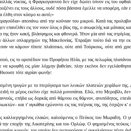
ί πολλάς νύκτας, η Φραγκογιαννού δεν είχε δώσει ύπνον εις του οφθα
οξένει εις τους άλλους, ουδέ πόσα βάσανα έμελλε να υποφέρη, εάν επ
α έλθη στον κόσμο κι αυτό;»
ς τραγούδια» αποπάνω από την κούνιαν του μικρού. Κατά τας προλαβο
ίχεν επανέλθει εις τον νουν όλος ο βίος της, ο ανωφελής και μάταιος κα
α της ήτον κακή, βλάσφημος και φθονερά. Ήτον μία από τας στρίγλας 
 άλλων οπλαρχηγών της Μακεδονίας. Έπραξαν τούτο διά να την εκδι
εσαν να κάμουν τίποτε πλιάτσικο, ούτε από Τούρκους, ούτε από χρι
ού, εις το οροπέδιον του Προφήτου Ηλία, με τας πελωρίας πλατάνους 
ε να κρυφθή εις μίαν λόχμην βαθείαν, πλην εκείνοι δεν εγελάσθησα
 Ήκουσε τότε αγρίαν φωνήν:
ισμένη τρυγών με το πτερύγισμα των λευκών πλατειών χειρίδων της. 
επειδή το μέρος εκείνο είχε πολλά μονοπάτια. Εδώ, στο Μεροβίλι, δ
αννούς, επήδα ως δορκάς από θάμνου εις θάμνον, ανυπόδητος, επειδή
ιωκτών– και τ' αγκάθια εχώνοντο εις τας πτέρνας της, της έσχιζον κ'
όνος καλλιεργημένος ελαιών, καλούμενος ο Πεύκος του Μωραΐτη. Ο γ
ά την εποχήν της Αικατερίνης και του Ορλώφ. Ο φημισμένος πεύκος ί
αντιαίον κορμόν, τον οποίον δεν ημπορούσαν ν' αγκαλιάσουν πέντε άνδρ