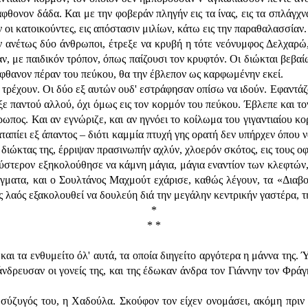
 άφθονον δάδα. Και με την φοβεράν πληγήν εις τα ίνας, εις τα σπλάγχν
οι κατοικούντες, εις απόστασιν μιλίων, κάτω εις την παραθαλασσίαν.
ιν ανέτως δύο άνθρωποι, έτρεξε να κρυβή η τότε νεόνυμφος Δελχαρώ,
ν, με παιδικόν τρόπον, όπως παίζουσι τον κρυφτόν. Οι διώκται βεβαί
έφθανον πέραν του πεύκου, θα την έβλεπον ως καρφωμένην εκεί.
 τρέχουν. Οι δύο εξ αυτών ουδ' εστράφησαν οπίσω να ιδούν. Εφαντάζ
ε παντού αλλού, όχι όμως εις τον κορμόν του πεύκου. Έβλεπε και τον
νθρωπος. Και αν εγνώριζε, και αν ηγνόει το κοίλωμα του γιγαντιαίου κ
αταπίει εξ άπαντος – διότι καμμία πτυχή γης ορατή δεν υπήρχεν όπου ν
 διώκτας της, έρριψαν πρασινωπήν αχλύν, χλοερόν σκότος, εις τους οφ
ύστερον εξηκολούθησε να κάμνη μάγια, μάγια εναντίον των κλεφτών,
ματα, και ο Σουλτάνος Μαχμούτ εχάρισε, καθώς λέγουν, τα «Διαβολ
ος λαός εξακολουθεί να δουλεύη διά την μεγάλην κεντρικήν γαστέρα, 
*
* *
αι τα ενθυμείτο όλ' αυτά, τα οποία διηγείτο αργότερα η μάννα της. 
νδρευσαν οι γονείς της, και της έδωκαν άνδρα τον Γιάννην τον Φράγ
 σύζυγός του, η Χαδούλα. Σκούφον τον είχεν ονομάσει, ακόμη πριν 