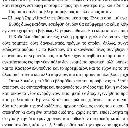
κάτι έτρεχεν, εστράφη αποτόμως προς την θυγατέρα της, και είδε τ
Πάραυτα ετόξευσε βλέμμα φοβεράς απειλής προς αυτήν.
— Ε! μωρή Στριγλίτσα! υπεψιθύρισε μέσα της. Έννοια σου!...κ' εγ
Ευθύς όμως κατόπιν, εσκέφθη ότι δεν θα εσύμφερε να κάμη λόγον
εγίνοντο χειρότερα βεβαίως. Ο γέρων πιθανώς θα εκάμπτετο εις τας
Η Χαδούλα εθαύμασε πώς, ενώ η μήτηρ της ολοφάνερα την είχεν 
ούτε τσιμπιές, ούτε δαγκωματιές, πράγμα το οποίον, άλλως, συχνά
εσώζοντο ακόμα εις το Κάστρον, ότι οικογένειαί τίνες συνήθιζο
επονούσαν οι γεροντότεροι, και δεν είχαν συνηθίσει ακόμα ούτε 
εγκατάστασις εις την νέαν πόλιν δεν ενομίζετο οριστική, αλλ' υπήρ
και το Κάστρον ελυπούντο και το ερρέμβαζον, και το είχον εις το 
άλλα σκέπτονται και άλλα κάμνουν, και ότι μιμούνται αλλήλους μηχ
Ούτω λοιπόν, μετά δύο εβδομάδας από του αρραβώνος ετελέσθη 
από πριν, ως συντεχνίτης και παραγυιός του ανδρός της. Και η ανδρα
κατ' οίκον το νέον ανδρόγυνον. Είτα, μετά εν έτος, εγεννήθη το 
και η τελευταία η Κρινιώ. Κατά τους πρώτους χρόνους εφαίνετο να 
δύο τελευταία της ανδραδέλφης, ήρχισε πόλεμος εντός του οίκου. 
αποκτήση κι αυτή ένα σπιτάκι δικό της, χάρις εις την επιδεξιότητα
στεγάση· την δευτέραν χρονιάν κατώρθωσε να πετσώση κατά τα τρ
ανυπομονούσα, πότε να «ξελευθερωθή» από την τυραννίαν της ανδραδ