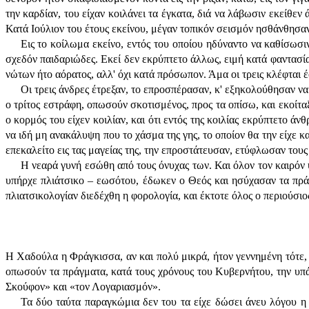
την καρδίαν, του είχαν κοιλάνει τα έγκατα, διά να λάβωσιν εκείθεν
Κατά Ιούλιον του έτους εκείνου, μέγαν τοπικόν σεισμόν ησθάνθησαν 
Εις το κοίλωμα εκείνο, εντός του οποίου ηδύναντο να καθίσωσ
σχεδόν παιδαριώδες. Εκεί δεν εκρύπτετο άλλως, ειμή κατά φαντασία
νώτων ήτο αόρατος, αλλ' όχι κατά πρόσωπον. Άμα οι τρεις κλέφται 
Οι τρεις άνδρες έτρεξαν, το επροσπέρασαν, κ' εξηκολούθησαν να
ο τρίτος εστράφη, οπωσούν σκοτισμένος, προς τα οπίσω, και εκοίταξ
ο κορμός του είχεν κοιλίαν, και ότι εντός της κοιλίας εκρύπτετο ά
να ιδή μη ανακάλυψη που το χάσμα της γης, το οποίον θα την είχε κ
επεκαλείτο εις τας μαγείας της, την επροστάτευσαν, ετύφλωσαν τους
Η νεαρά γυνή εσώθη από τους όνυχας των. Και όλον τον καιρόν 
υπήρχε πλιάτσικο – εωσότου, έδωκεν ο Θεός και ησύχασαν τα πράγ
πλιατσικολογίαν διεδέχθη η φορολογία, και έκτοτε όλος ο περιούσι
Η Χαδούλα η Φράγκισσα, αν και πολύ μικρά, ήτον γεννημένη τότε, κ
οπωσούν τα πράγματα, κατά τους χρόνους του Κυβερνήτου, την υπά
Σκούφον» και «τον Λογαριασμόν».
Τα δύο ταύτα παραγκώμια δεν του τα είχε δώσει άνευ λόγου η