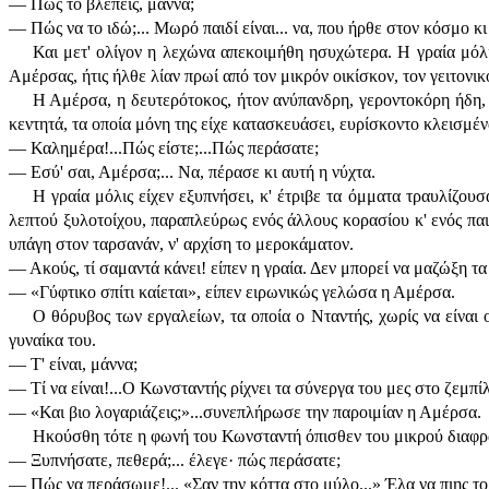
— Πώς το βλέπεις, μάννα;
— Πώς να το ιδώ;... Μωρό παιδί είναι... να, που ήρθε στον κόσμο κ
Και μετ' ολίγον η λεχώνα απεκοιμήθη ησυχώτερα. Η γραία μόλι
Αμέρσας, ήτις ήλθε λίαν πρωί από τον μικρόν οικίσκον, τον γειτονι
Η Αμέρσα, η δευτερότοκος, ήτον ανύπανδρη, γεροντοκόρη ήδη, 
κεντητά, τα οποία μόνη της είχε κατασκευάσει, ευρίσκοντο κλεισμέ
— Καλημέρα!...Πώς είστε;...Πώς περάσατε;
— Εσύ' σαι, Αμέρσα;... Να, πέρασε κι αυτή η νύχτα.
Η γραία μόλις είχεν εξυπνήσει, κ' έτριβε τα όμματα τραυλίζου
λεπτού ξυλοτοίχου, παραπλεύρως ενός άλλους κορασίου κ' ενός παιδί
υπάγη στον ταρσανάν, ν' αρχίση το μεροκάματον.
— Ακούς, τί σαμαντά κάνει! είπεν η γραία. Δεν μπορεί να μαζώξη τα σ
— «Γύφτικο σπίτι καίεται», είπεν ειρωνικώς γελώσα η Αμέρσα.
Ο θόρυβος των εργαλείων, τα οποία ο Νταντής, χωρίς να είναι ο
γυναίκα του.
— Τ' είναι, μάννα;
— Τί να είναι!...Ο Κωνσταντής ρίχνει τα σύνεργα του μες στο ζεμπίλι
— «Και βιο λογαριάζεις;»...συνεπλήρωσε την παροιμίαν η Αμέρσα.
Ηκούσθη τότε η φωνή του Κωνσταντή όπισθεν του μικρού διαφρ
— Ξυπνήσατε, πεθερά;... έλεγε· πώς περάσατε;
— Πώς να περάσωμε!... «Σαν την κόττα στο μύλο...» Έλα να πιης το