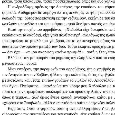
ρούχα, τόσα υποκάμισα, τόσες προσκεφαλάδες, όπως και δύο χαλκώμ
Η ανδραδέλφη, αμέσως την Δευτέραν, την επιούσαν του γάμου,
φορεσιά. Αυθημερόν δε παρήγγειλε της πενθεράς να φέρη τα ελλείπ
αδελφόν της· ούτος παρεπονέθη εις την νεόνυμφον, εκείνη δε του α
ωφελούν τα σινδόνια και τα ποκάμισα, αφού δεν ήτον ικανός να πάρη 
Κατά την εποχήν του αρραβώνος, η Χαδούλα είχε δοκιμάσει τω όντι
εκούσια και τα ακούσια, είχε γίνει πολύ πονηρή, αναλόγως της ηλι
του σηκώση τα μυαλά του γαμβρού, ώστε να πονηρέψη ούτος να ζ
ιδιαιτέραν συνομιλίαν μεταξύ των δύο. Τούτο έκαμνε, προσχήματι μ
— Δεν έχω.... να μου σκαρώση κανένα πρωιμάδι... αυτή η Στριγλίτσα!
Βλέπετε, την μεταφοράν του ρήματος την ελάμβανεν από το επά
μεγαλυτέραν προίκα.
Μίαν εσπέραν, την παραμονήν του αρραβώνος, ότε ο γαμβρός μετ
τον Αναγνώστην τον Συβίαν, ψάλτην της εκκλησίας, όστις είχε βγάλ
με πιστόλαν, και θέσας επί των γονάτων το βιβλίον του Αποστόλου, 
του Αγίου Πνεύματος... υπανδρεύω την κόρην μου Χαδούλαν με τον
τουτέστι των στρωμάτων, παπλωμάτων και προσκεφαλαίων την σκεπ
όπως η τέμπλα... αλλ' όμως ένευε κρυφά, ανυπομόνως, καίτοι με 
«χωράφι στο Στοιβωτό», αλλά ν' απαιτήσωσι σπίτι εις την νέαν πόλιν,
Εις μάτην. Ούτε ο γαμβρός, ούτε η ανδραδέλφη είδαν τ' απηλπ
φιλοφρόνως την συμπεθέραν και τον γαμβρόν, είχε καθίσει όμως με