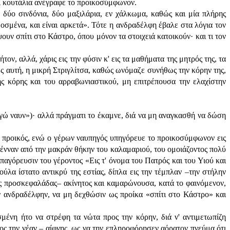
αι κουτάλια ανέγραφε το προικοσύμφωνον.
 δύο σινδόνια, δύο μαξιλάρια, εν χάλκωμα, καθώς και μία πλήρης
οσμένα, και είναι αρκετά». Τότε η ανδραδέλφη έβαλε στα λόγια τον
υν σπίτι στο Κάστρο, όπου μόνον τα στοιχειά κατοικούν· και τι τον
ον, αλλά, χάρις εις την φύσιν κ' εις τα μαθήματα της μητρός της, τα
ως αυτή, η μικρή Στριγλίτσα, καθώς ωνόμαζε συνήθως την κόρην της,
ς κόρης και του αρραβωνιαστικού, μη επιτρέπουσα την ελαχίστην
γώ ναυν»)· αλλά πράγματι το έκαμνε, διά να μη αναγκασθή να δώση
ρί προικός, ενώ ο γέρων ναυπηγός υπηγόρευε το προικοσύμφωνον εις
 πένναν από την μακράν θήκην του καλαμαριού, του ομοιάζοντος πολύ
υπαγόρευσιν του γέροντος «Εις τ' όνομα του Πατρός και του Υιού και
λα ίστατο αντικρύ της εστίας, δίπλα εις την τέμπλαν –την στήλην
ς προσκεφαλάδας– ακίνητος και καμαρώνουσα, κατά το φαινόμενον,
ην ανδραδέλφην, να μη δεχθώσιν ως προίκα «σπίτι στο Κάστρο» και
σμένη ήτο να στρέφη τα νώτα προς την κόρην, διά ν' αντιμετωπίζη
ος την νέαν – αίφνης, ως να την επληροφόρησεν αόρατον πνεύμα ότι