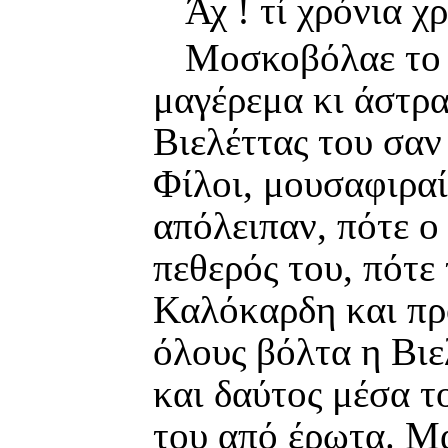
Άχ ! τί χρόνια χ
Μοσκοβόλαε το σ
μαγέρεμα κι άστρα
Βιελέττας του σαν
Φίλοι, μουσαφιραί
απόλειπαν, πότε ο
πεθερός του, πότε 
Καλόκαρδη και πρ
όλους βόλτα η Βι
και δαύτος μέσα τ
του από έρωτα. Μα