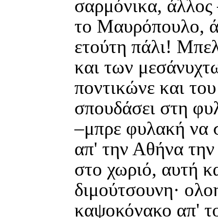
σαρμόνικα, άλλος 
το Μαυρόπουλο, ά
ετούτη πάλι! Μπε
και των μεσάνυχτω
ποντικώνε και του
σπουδάσει στη φυ
–μπρε φυλακή να σ
απ' την Αθήνα την
στο χωριό, αυτή κ
διμούτσουνη· ολοη
καψοκόνακο απ' το