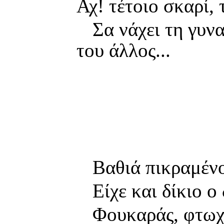
Αχ! τέτοιο σκαρί, 
Σα νάχει τη γυν
του άλλος...
Βαθιά πικραμένο
Είχε και δίκιο ο
Φουκαράς, φτωχα