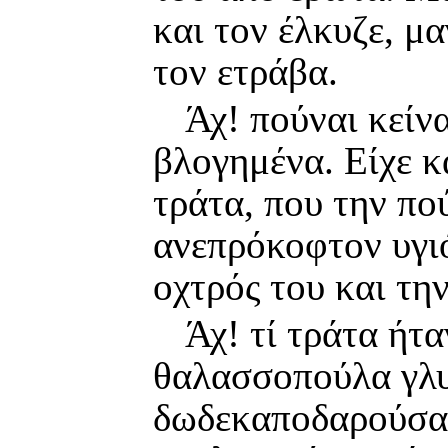
και τον έλκυζε, μα
τον ετράβα.
Άχ! πούναι κείνα
βλογημένα. Είχε κ
τράτα, που την πο
ανεπρόκοφτον υγιό
οχτρός του και την
Άχ! τί τράτα ήτα
θαλασσοπούλα γλυ
δωδεκαποδαρούσα 