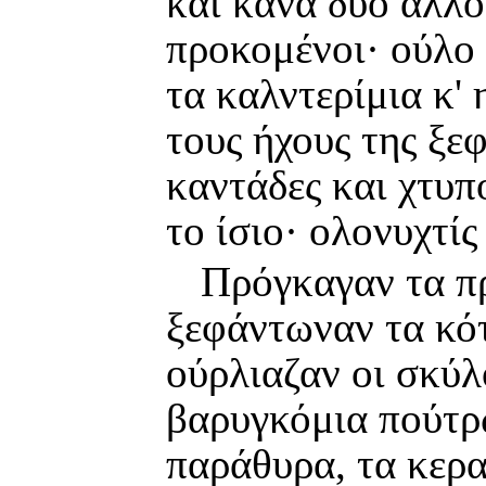
και κάνα δυό άλλο
προκομένοι· ούλο τ
τα καλντερίμια κ' 
τους ήχους της ξε
καντάδες και χτυπ
το ίσιο· ολονυχτίς
Πρόγκαγαν τα πρ
ξεφάντωναν τα κότ
ούρλιαζαν οι σκύλο
βαρυγκόμια πούτρω
παράθυρα, τα κερα