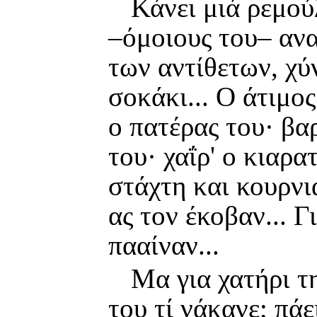
Κάνει μιά ρεμού
–όμοιους του– ανα
των αντίθετων, χύ
σοκάκι... Ο άτιμος
ο πατέρας του· βα
του· χαΐρ' ο κιαρα
στάχτη και κουρνια
ας τον έκοβαν... Γ
πααίναν...
Μα για χατήρι τ
του τί νάκανε; πάε