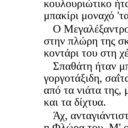
κουλουριώτικο ήτ
μπακίρι μοναχό 'τα
Ο Μεγαλέξαντρο
στην πλώρη της σκ
κοντάρι του στη χ
Σπαθάτη ήταν μ
γοργοτάξιδη, σαΐτ
από τα νιάτα της, 
και τα δίχτυα.
Άχ, ανταγιάντισ
η Φλώρα του. Μ' ο