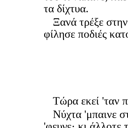
τα δίχτυα.
Ξανά τρέξε στην
φίλησε ποδιές κατ
Τώρα εκεί 'ταν π
Νύχτα 'μπαινε στ
'φευγε· κι άλλοτε 