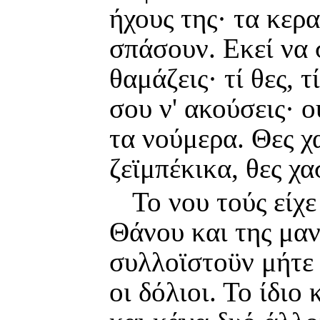
ήχους της· τα κερ
σπάσουν. Εκεί να σ
θαμάζεις· τί θες, 
σου ν' ακούσεις· 
τα νούμερα. Θες χ
ζεϊμπέκικα, θες χα
Το νου τούς είχ
Θάνου και της μαν
συλλοϊστοϋν μήτε
οι δόλιοι. Το ίδιο 