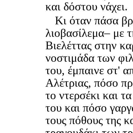
και δόστου νάχει.
Κι όταν πάσα βρ
λιοβασίλεμα– με τ
Βιελέττας στην κα
νοστιμάδα των φιλ
του, έμπαινε στ' α
Αλέτριας, πόσο π
το ντερσέκι και τα
του και πόσο γαργ
τους πόθους της κ
τραγουδάκι των τ