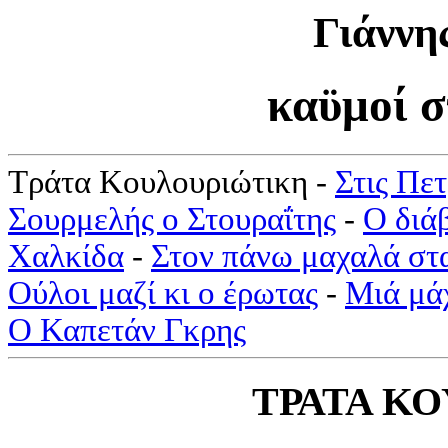
Γιάννη
καϋμοί σ
Τράτα Κουλουριώτικη -
Στις Πε
Σουρμελής ο Στουραΐτης
-
Ο διά
Χαλκίδα
-
Στον πάνω μαχαλά στ
Ούλοι μαζί κι ο έρωτας
-
Μιά μά
Ο Καπετάν Γκρης
ΤΡΑΤΑ Κ