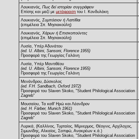
Λουκιανός,
Πως δεί ιστορίαν συγγράφειν
Επίσης και μαζί με
μετάφραση
του Ι. Κονδυλάκη
Λουκιανός,
Συμπόσιον ή Λαπίθαι
(επιμέλεια Σπ. Μησιακούλη)
Λουκιανός,
Χάρων ή Επισκοπούντες
(επιμέλεια Σπ. Μησιακούλη)
Λυσία, Υπέρ Αδυνάτου
(ed. U. Albini, Sansoni, Florence 1955)
Προσφορά της Γεωργίας Γαλάνη
Λυσία, Υπέρ Μαντιθέου
(ed. U. Albini, Sansoni, Florence 1955)
Προσφορά της Γεωργίας Γαλάνη
Μενάνδρου, Δύσκολος
(ed. F.H. Sandbach, Oxford 1972)
Προσφορά του Slaven Skoko, "Student Philological Association
Zagreb"
Μουσαίου, Τα καθ' Ηρώ και Λέανδρον
(ed. H. Färber, Munich 1961)
Προσφορά του Slaven Skoko, "Student Philological Association
Zagreb"
Λυρικά, (Καλλίνος, Τυρταίος, Μίμνερμος, Θέογνις, Αρχίλοχος,
Σιμωνίδης, Αλκαίος, Σαπφώ, Ανακρέων κ.ά.)
Προσφορά του Slaven Skoko, "Student Philological Association