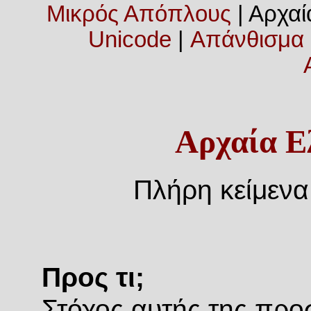
Μικρός Απόπλους
| Αρχαί
Unicode
|
Απάνθισμα
Αρχαία Ε
Πλήρη κείμενα
Προς τι;
Στόχος αυτής της προ