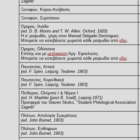
Zagreb"
Ξενοφών, Κύρου Ανάβασις
Ξενοφών, Συμπόσιον
Όμηρος, Ιλιάδα
(ed. D. B. Monro and T. W. Allen. Oxford, 1920)
Η α' ραψωδία, χάρη στον Manuel Delgado Dominguez.
Μπορείτε να κατεβάσετε χωριστά κάθε ραψωδία από
εδώ
.
Όμηρος, Οδύσσεια
Επίσης και με
μετάφραση
Αργ. Εφταλιώτη.
Μπορείτε να κατεβάσετε χωριστά κάθε ραψωδία από
εδώ
.
Παυσανίας, Αττικά
(ed. F. Spiro. Leipzig, Teubner. 1903)
Παυσανίας, Κορινθιακά
(ed. F. Spiro. Leipzig, Teubner. 1903)
Πίνδαρου, Ολύμπια I & Νέμεα I
(ed. H. Maehler [post B. Snell], Leipzig 1971)
Προσφορά του Slaven Skoko, "Student Philological Association
Zagreb"
Πλάτων, Απολογία Σωκράτους
(ed. John Burnet, 1903)
Πλάτων, Ευθύφρων
(ed. John Burnet, 1903)