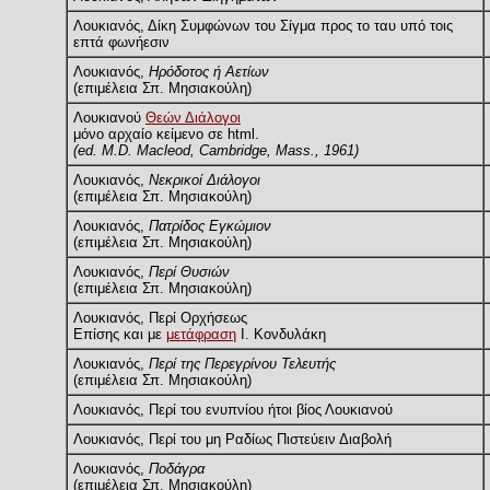
Λουκιανός, Δίκη Συμφώνων του Σίγμα προς το ταυ υπό τοις
επτά φωνήεσιν
Λουκιανός,
Ηρόδοτος ή Αετίων
(επιμέλεια Σπ. Μησιακούλη)
Λουκιανού
Θεών Διάλογοι
μόνο αρχαίο κείμενο σε html.
(ed. M.D. Macleod, Cambridge, Mass., 1961)
Λουκιανός,
Νεκρικοί Διάλογοι
(επιμέλεια Σπ. Μησιακούλη)
Λουκιανός,
Πατρίδος Εγκώμιον
(επιμέλεια Σπ. Μησιακούλη)
Λουκιανός,
Περί Θυσιών
(επιμέλεια Σπ. Μησιακούλη)
Λουκιανός, Περί Ορχήσεως
Επίσης και με
μετάφραση
Ι. Κονδυλάκη
Λουκιανός,
Περί της Περεγρίνου Τελευτής
(επιμέλεια Σπ. Μησιακούλη)
Λουκιανός, Περί του ενυπνίου ήτοι βίος Λουκιανού
Λουκιανός, Περί του μη Ραδίως Πιστεύειν Διαβολή
Λουκιανός,
Ποδάγρα
(επιμέλεια Σπ. Μησιακούλη)