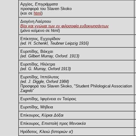
Αρχίας,
Επιγράμματα
προσφορά του Slaven Skoko
(και σε
html
)
Διογένη Λαέρτιου
Βίοι και γνώμαι των εν φιλοσοφία ευδοκιμησάντων
(μόνο κείμενο σε html)
Επίκτητος, Εγχειρίδιον
(ed. H. Schenkl, Teubner Leipzig 1916)
Ευριπίδης, Βάκχαι
(ed. Gilbert Murray, Oxford. 1913)
Ευριπίδης, Ηλέκτρα
(ed. G. Murray, Oxford 1913)
Ευριπίδης, Ιππόλυτος
(ed. J. Diggle, Oxford 1984)
Προσφορά του Slaven Skoko, "Student Philological Association
Zagreb"
Ευριπίδης, Ιφιγένεια εν Ταύροις
Ευριπίδης, Μήδεια
Επίκουρος,
Κύριαι Δόξαι
Επίκουρος,
Επιστολή προς Μενοικέα
Ηρόδοτος,
Κλειώ (Ιστοριών α')