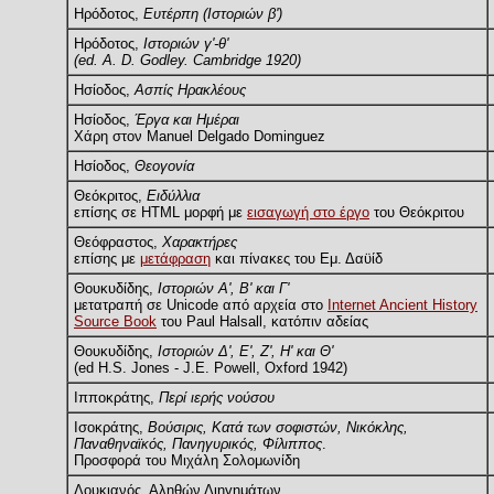
Ηρόδοτος,
Ευτέρπη (Ιστοριών β')
Ηρόδοτος,
Ιστοριών γ'-θ'
(ed. A. D. Godley. Cambridge 1920)
Ησίοδος,
Ασπίς Ηρακλέους
Ησίοδος,
Έργα και Ημέραι
Χάρη στον Manuel Delgado Dominguez
Ησίοδος,
Θεογονία
Θεόκριτος,
Ειδύλλια
επίσης σε HTML μορφή με
εισαγωγή στο έργο
του Θεόκριτου
Θεόφραστος,
Χαρακτήρες
επίσης με
μετάφραση
και πίνακες του Εμ. Δαϋίδ
Θουκυδίδης,
Ιστοριών Α', Β' και Γ'
μετατραπή σε Unicode από αρχεία στο
Internet Ancient History
Source Book
του Paul Halsall, κατόπιν αδείας
Θουκυδίδης,
Ιστοριών Δ', Ε', Ζ', Η' και Θ'
(ed H.S. Jones - J.E. Powell, Oxford 1942)
Ιπποκράτης,
Περί ιερής νούσου
Ισοκράτης,
Βούσιρις, Κατά των σοφιστών, Νικόκλης,
Παναθηναϊκός, Πανηγυρικός, Φίλιππος
.
Προσφορά του Μιχάλη Σολομωνίδη
Λουκιανός, Αληθών Διηγημάτων