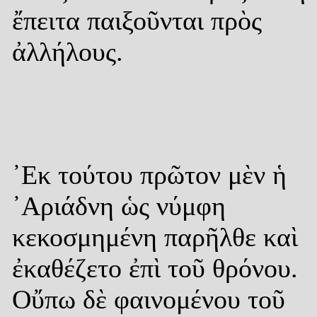
ἔπειτα παιξοῦνται πρὸς
ἀλλήλους.
᾿Εκ τούτου πρῶτον μὲν ἡ
᾿Αριάδνη ὡς νύμφη
κεκοσμημένη παρῆλθε καὶ
ἐκαθέζετο ἐπὶ τοῦ θρόνου.
Οὔπω δὲ φαινομένου τοῦ