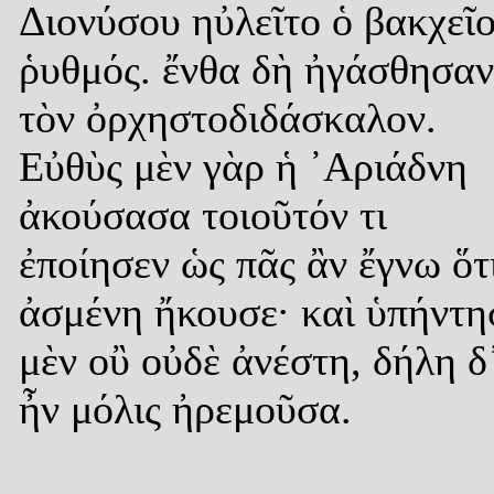
Διονύσου ηὐλεῖτο ὁ βακχεῖ
ῥυθμός. ἔνθα δὴ ἠγάσθησαν
τὸν ὀρχηστοδιδάσκαλον.
Εὐθὺς μὲν γὰρ ἡ ᾿Αριάδνη
ἀκούσασα τοιοῦτόν τι
ἐποίησεν ὡς πᾶς ἂν ἔγνω ὅτ
ἀσμένη ἤκουσε· καὶ ὑπήντη
μὲν οὒ οὐδὲ ἀνέστη, δήλη δ
ἦν μόλις ἠρεμοῦσα.