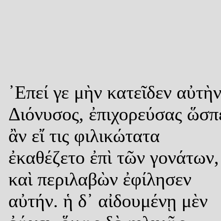
᾿Επεί γε μὴν κατεῖδεν αὐτὴν
Διόνυσος, ἐπιχορεύσας ὥσπ
ἂν εἴ τις φιλικώτατα
ἐκαθέζετο ἐπὶ τῶν γονάτων,
καὶ περιλαβὼν ἐφίλησεν
αὐτήν. ἡ δ᾿ αἰδουμένῃ μὲν