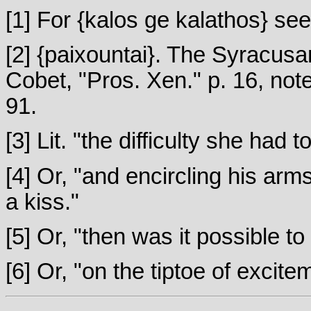
[1]
For {kalos ge kalathos} see
[2]
{paixountai}. The Syracusan
Cobet, "Pros. Xen." p. 16, note
91.
[3]
Lit. "the difficulty she had t
[4]
Or, "and encircling his arm
a kiss."
[5]
Or, "then was it possible t
[6]
Or, "on the tiptoe of excitemen