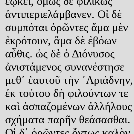
ἐῴκει, ὅμως δὲ φιλικῶς
ἀντιπεριελάμβανεν. Οἱ δὲ
συμπόται ὁρῶντες ἅμα μὲν
ἐκρότουν, ἅμα δὲ ἐβόων
αὖθις. ὡς δὲ ὁ Διόνυσος
ἀνιστάμενος συνανέστησε
μεθ᾿ ἑαυτοῦ τὴν ᾿Αριάδνην,
ἐκ τούτου δὴ φιλούντων τε
καὶ ἀσπαζομένων ἀλλήλους
σχήματα παρῆν θεάσασθαι.
Οἱ δ᾿ ὁρῶντες ὄντως καλὸν