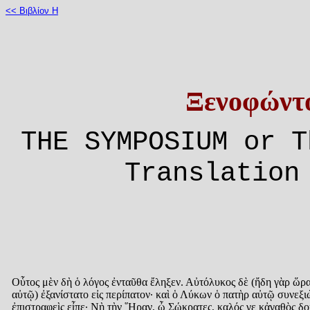
<< Βιβλίον Η
Ξενοφώντ
THE SYMPOSIUM or T
Translation
Οὗτος μὲν δὴ ὁ λόγος ἐνταῦθα ἔληξεν. Αὐτόλυκος δὲ (ἤδη γὰρ ὥρ
αὐτῷ) ἐξανίστατο εἰς περίπατον· καὶ ὁ Λύκων ὁ πατὴρ αὐτῷ συνεξι
ἐπιστραφεὶς εἶπε· Νὴ τὴν ῞Ηραν, ὦ Σώκρατες, καλός γε κἀγαθὸς δο