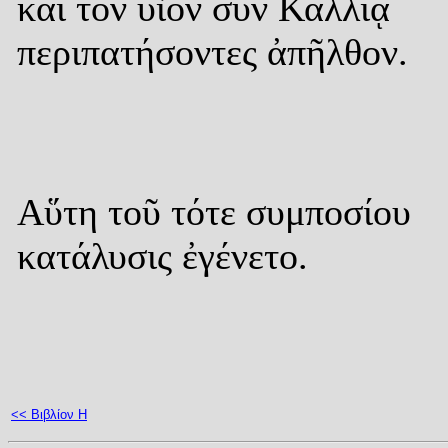
καὶ τὸν υἱὸν σὺν Καλλίᾳ
περιπατήσοντες ἀπῆλθον.
Αὕτη τοῦ τότε συμποσίου
κατάλυσις ἐγένετο.
<< Βιβλίον Η