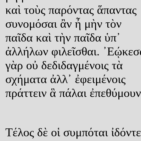
καὶ τοὺς παρόντας ἅπαντας
συνομόσαι ἂν ἦ μὴν τὸν
παῖδα καὶ τὴν παῖδα ὑπ᾿
ἀλλήλων φιλεῖσθαι. ᾿Εῴκεσ
γὰρ οὐ δεδιδαγμένοις τὰ
σχήματα ἀλλ᾿ ἐφειμένοις
πράττειν ἃ πάλαι ἐπεθύμουν
Τέλος δὲ οἱ συμπόται ἰδόντε