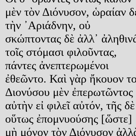
μὲν τὸν Διόνυσον, ὡραίαν δ
τὴν ᾿Αριάδνην, οὐ
σκώπτοντας δὲ ἀλλ᾿ ἀληθιν
τοῖς στόμασι φιλοῦντας,
πάντες ἀνεπτερωμένοι
ἐθεῶντο. Καὶ γὰρ ἤκουον τ
Διονύσου μὲν ἐπερωτῶντος
αὐτὴν εἰ φιλεῖ αὐτόν, τῆς δὲ
οὕτως ἐπομνυούσης [ὥστε]
μὴ μόνον τὸν Διόνυσον ἀλλ