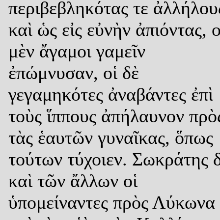
περιβεβληκότας τε ἀλλήλου
καὶ ὡς εἰς εὐνὴν ἀπιόντας, ο
μὲν ἄγαμοι γαμεῖν
ἐπώμνυσαν, οἱ δὲ
γεγαμηκότες ἀναβάντες ἐπὶ
τοὺς ἵππους ἀπήλαυνον πρὸ
τὰς ἑαυτῶν γυναῖκας, ὅπως
τούτων τύχοιεν. Σωκράτης 
καὶ τῶν ἄλλων οἱ
ὑπομείναντες πρὸς Λύκωνα