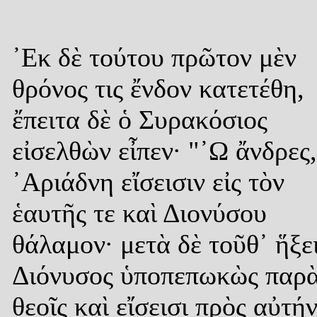
᾿Εκ δὲ τούτου πρῶτον μὲν
θρόνος τις ἔνδον κατετέθη,
ἔπειτα δὲ ὁ Συρακόσιος
εἰσελθὼν εἶπεν· "᾿Ω ἄνδρες,
᾿Αριάδνη εἴσεισιν εἰς τὸν
ἑαυτῆς τε καὶ Διονύσου
θάλαμον· μετὰ δὲ τοῦθ᾿ ἥξε
Διόνυσος ὑποπεπωκὼς παρ
θεοῖς καὶ εἴσεισι πρὸς αὐτήν