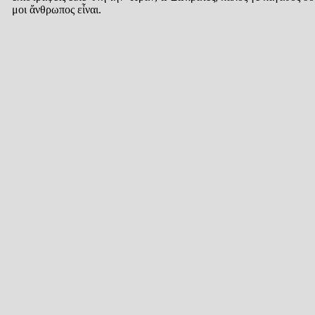
μοι ἄνθρωπος εἶναι.