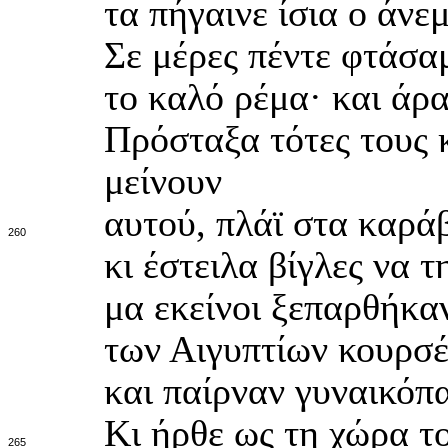
τα πήγαινε ίσια ο άνε
Σε μέρες πέντε φτάσα
το καλό ρέμα· και άρ
Πρόσταξα τότες τους 
μείνουν
αυτού, πλάϊ στα καράβ
260
κι έστειλα βίγλες να τ
μα εκείνοι ξεπαρθήκα
των Αιγυπτίων κουρσ
και παίρναν γυναικόπα
Κι ήρθε ως τη χώρα το
265