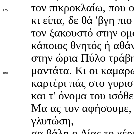
τον πικροκλαίω, που ο
175
κι είπα, δε θά 'βγη πι
τον ξακουστό στην ομ
κάποιος θνητός ή αθά
στην ώρια Πύλο τράβη
μαντάτα. Κι οι καμαρω
180
καρτέρι πάς στο γυρισ
και τ' όνομα του ισόθ
Μα ας τον αφήσουμε, ή
γλυτώση,
σα βάλη ο Δίας το χέρ