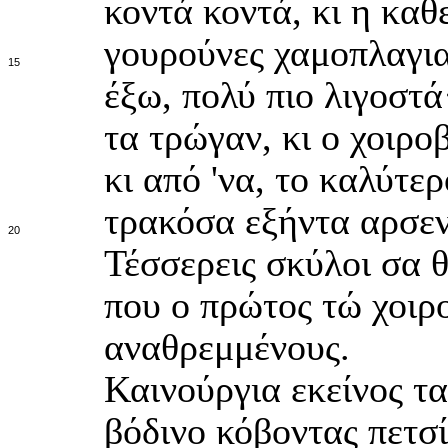
κοντά κοντά, κι η καθ
γουρούνες χαμοπλαγια
15
έξω, πολύ πιο λιγοστά·
τα τρώγαν, κι ο χοιρο
κι από 'να, το καλύτε
τρακόσα εξήντα αρσεν
20
Τέσσερεις σκύλοι σα θ
που ο πρώτος τώ χοιρ
αναθρεμμένους.
Καινούργια εκείνος τα
βόδινο κόβοντας πετσ