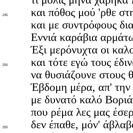
και πόθος μού 'ρθε σ
245
και με συντρόφους δι
Εννιά καράβια αρμάτω
Έξι μερόνυχτα οι καλ
και τότε εγώ τους έδι
250
να θυσιάζουνε στους θ
Έβδομη μέρα, απ' την
με δυνατό καλό Βοριά
που ρέμα λες μας έσερ
δεν έπαθε, μόν' άβλαβ
255