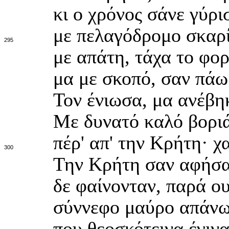
κι ο χρόνος σάνε γύρι
με πελαγόδρομο σκαρί
295
με απάτη, τάχα το φορ
μα με σκοπό, σαν πάω
Τον ένιωσα, μα ανέβηκ
Με δυνατό καλό βορι
πέρ' απ' την Κρήτη· χ
300
Την Κρήτη σαν αφήσαμ
δε φαίνονταν, παρά ο
σύννεφο μαύρο απάνω 
που θεοσκότεινα έγιν