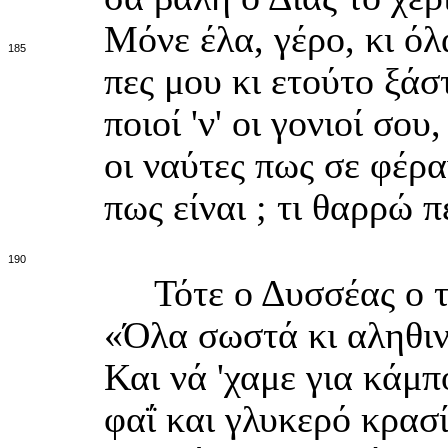
Μόνε έλα, γέρο, κι ό
185
πες μου κι ετούτο ξάσ
ποιοί 'ν' οι γονιοί σου
οι ναύτες πως σε φέραν
πως είναι ; τι θαρρώ
190
Τότε ο Δυσσέας ο τρ
«Όλα σωστά κι αληθιν
Και νά 'χαμε για κάμ
φαΐ και γλυκερό κρασί