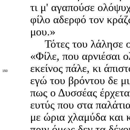
τι μ' αγαπούσε ολόψυχ
φίλο αδερφό τον κράζω
μου.»
Τότες του λάλησε ο 
«Φίλε, που αρνιέσαι 
εκείνος πάλε, κι άπισ
150
εγώ του βρόντου δε μ
πως ο Δυσσέας έρχεται
ευτύς που στα παλάτι
με ώρια χλαμύδα και 
πριν όμως δεν τα δέχο