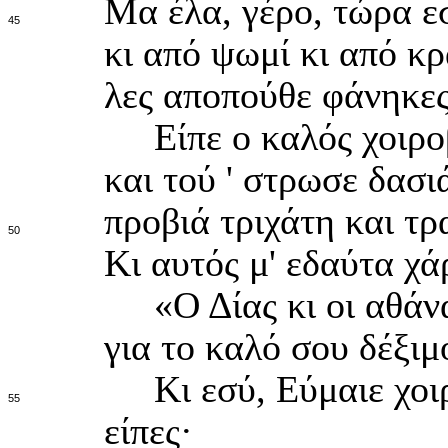
Μα έλα, γέρο, τώρα εσ
45
κι από ψωμί κι από κ
λες αποπούθε φάνηκες
Είπε ο καλός χοιροβ
και τού ' στρωσε δασι
προβιά τριχάτη και τρ
50
Κι αυτός μ' εδαύτα χά
«Ο Δίας κι οι αθάνατ
για το καλό σου δέξιμ
Κι εσύ, Εύμαιε χοιρ
55
είπες·