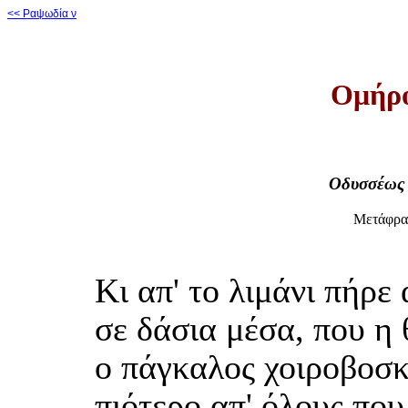
<< Ραψωδία ν
Ομήρο
Οδυσσέως 
Μετάφρα
Κι απ' το λιμάνι πήρε
σε δάσια μέσα, που η 
ο πάγκαλος χοιροβοσκ
πιότερο απ' όλους που