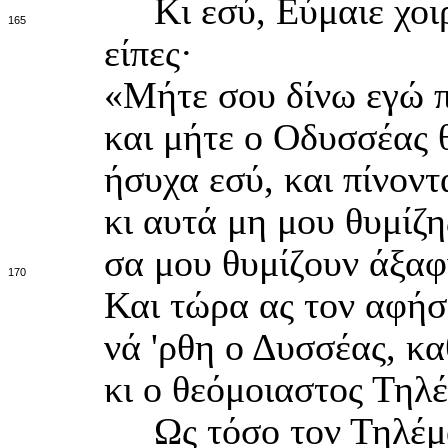
Κι εσύ, Εύμαιε χοιρ
165
είπες·
«Μήτε σου δίνω εγώ π
και μήτε ο Οδυσσέας θ
ήσυχα εσύ, και πίνον
κι αυτά μη μου θυμίζη
σα μου θυμίζουν άξαφ
170
Και τώρα ας τον αφήσ
νά 'ρθη ο Δυσσέας, κ
κι ο θεόμοιαστος Τηλέ
Ως τόσο τον Τηλέμαχ