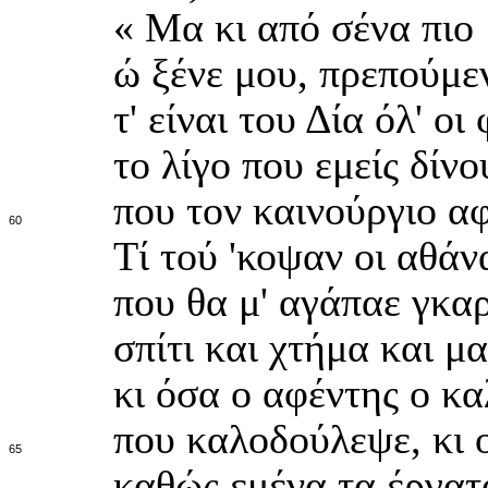
« Μα κι από σένα πιο 
ώ ξένε μου, πρεπούμε
τ' είναι του Δία όλ' οι
το λίγο που εμείς δίν
που τον καινούργιο αφ
60
Τί τού 'κοψαν οι αθάν
που θα μ' αγάπαε γκαρ
σπίτι και χτήμα και μ
κι όσα ο αφέντης ο κα
που καλοδούλεψε, κι ο
65
καθώς εμένα τα έργατ