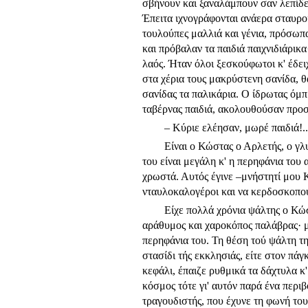
σβήνουν και ξαναλάμπουν σαν λεπίδε
Έπειτα ιχνογράφονται ανάερα σταυροί
τουλούπες μαλλιά και γένια, πρόσωπα
και πρόβαλαν τα παιδιά παιχνιδιάρικα
λαός. Ήταν όλοι ξεσκούφωτοι κ' έδει
στα χέρια τους μακρύστενη σανίδα, 
σανίδας τα παλικά­ρια. Ο ίδρωτας όμπ
ταβέρνας παιδιά, ακολουθούσαν προσε
– Κύριε ελέησαν, μωρέ παιδιά!.
Είναι ο Κώστας ο Αρλετής, ο γ
του είναι μεγάλη κ' η περηφάνια του 
χρωστά. Αυτός έγινε –μνήστητί μου Κ
νταυλοκαλογέροι και να κερδοσκοπού
Είχε πολλά χρόνια ψάλτης ο Κώ
αράθυμος και χαροκόπος παλάβρας· μ
περηφάνια του. Τη θέση τού ψάλτη τη
στασίδι τής εκκλησιάς, είτε στον πάγ
κεφάλι, έπαιζε ρυθμικά τα δάχτυλα κ'
κόσμος τότε γι' αυτόν παρά ένα περι
τραγουδιστής, που έχυνε τη φωνή του ό