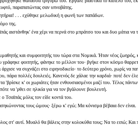
βρυχήθηκε θάλασσα τριγύ­ρω του. Έβγαλε βιαστικά το καπέλο του, έκ
κυφτό, παρα­πατώντας σαν υπνοβάτης.
τήρια! . . . εχύθηκε μελωδική η φωνή των παπάδων.
ρόμο της.
πάς αιστάνθηκ' ένα χέρι να περνά στο μπράτσο του και δυο μάτια να 
μμαθητής και συμφοιτητής του τώρα στα Νομικά. Ήταν νέος ζωηρός,
ου γράφηκε φοιτητής, φάνηκε το μέλλον του· βγήκε στον κόσμο θαρρε
 άρχισε να συχνάζει στο ειρηνοδικείο· το δεύτερο χρόνο, χωρίς να π
 ου, πάρα πολλές δουλειές. Κανενός δε χάλαε την καρδιά· ποτέ δεν έλε
 τα 'βρίσκε κ' οι χωριάτες ήταν ενθουσιασμένοι μαζί του. Τέλος πάντ
πότε να 'ρθει σε ηλικία για να τον βγάλουνε βουλευτή.
ε ο Τσαϊπάς μόλις τον είδε κοντά του.
ασηκώνοντας τους ώμους· ξέρω κ' εγώ; Μα κόνισμα βέβαια δεν είναι.
υλος στ' αυτί. Μυαλό θα βάλεις στην κολοκύθα τους; Να το ειπώ; Και π