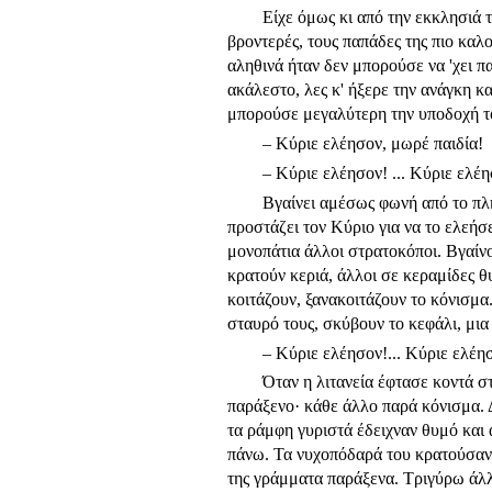
Είχε όμως κι από την εκκλησιά τ
βροντερές, τους παπάδες της πιο καλο
αληθινά ήταν δεν μπορούσε να 'χει π
ακάλεστο, λες κ' ήξερε την ανάγκη κ
μπορούσε μεγαλύτερη την υποδοχή του
– Κύριε ελέησον, μωρέ παιδία!
– Κύριε ελέησον! ... Κύριε ελέησ
Βγαίνει αμέσως φωνή από το πλήθ
προστάζει τον Κύριο για να το ελεήσε
μονοπάτια άλλοι στρατοκό­ποι. Βγαίνο
κρατούν κεριά, άλλοι σε κεραμίδες θυ
κοιτάζουν, ξανακοιτάζουν το κόνισμα.
σταυρό τους, σκύβουν το κεφάλι, μι
– Κύριε ελέησον!... Κύριε ελέησ
Όταν η λιτανεία έφτασε κοντά σ
παράξενο· κάθε άλλο παρά κόνισμα. 
τα ράμφη γυρι­στά έδειχναν θυμό και
πάνω. Τα νυχοπόδαρά του κρατούσανε
της γράμματα παράξενα. Τριγύρω άλ