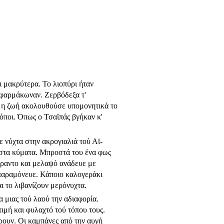
ι μακρύτερα. Το λιοπύρι ήταν
 φαρμάκωναν. Ζερβόδεξα τ'
α η ζωή ακολουθούσε υπομονητικά το
κόποι. Όπως ο Τσαϊπάς βγήκαν κ'
 νύχτα στην ακρογιαλιά τού Αϊ-
ο στα κύματα. Μπροστά του ένα φως
έραντο και μελαψό ανάδευε με
 παραμόνευε. Κάποιο καλογεράκι
ι το λιβανίζουν μερόνυχτα.
 μιας τού λαού την αδιαφορία.
τιμή και φυλαχτό τού τόπου τους.
έρουν. Οι καμπάνες από την αυγή