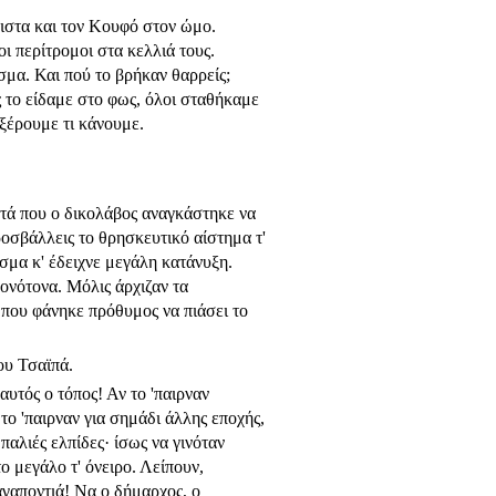
ιστα και τον Κουφό στον ώμο.
ι περίτρομοι στα κελλιά τους.
σμα. Και πού το βρήκαν θαρρείς;
 το είδαμε στο φως, όλοι σταθήκαμε
 ξέρουμε τι κάνουμε.
ατά που ο δικολάβος αναγκάστηκε να
ροσβάλλεις το θρησκευτικό αίστημα τ'
ισμα κ' έδειχνε μεγάλη κατάνυξη.
ονό­τονα. Μόλις άρχιζαν τα
ς που φάνηκε πρόθυμος να πιάσει το
ου Τσαϊπά.
υτός ο τόπος! Αν το 'παιρναν
 το 'παιρναν για σημάδι άλλης εποχής,
παλιές ελπίδες· ίσως να γινόταν
το μεγάλο τ' όνειρο. Λείπουν,
βαγαποντιά! Να ο δήμαρχος, ο