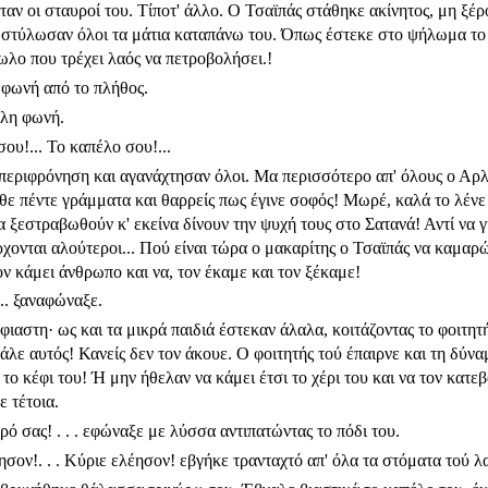
ν οι σταυροί του. Τίποτ' άλλο. Ο Τσαϊπάς στάθηκε ακίνητος, μη ξέρον
ον στύλωσαν όλοι τα μάτια καταπάνω του. Όπως έστεκε στο ψήλωμα τ
λο που τρέχει λαός να πετροβολήσει.!
 φωνή από το πλήθος.
λλη φωνή.
σου!... Το καπέλο σου!...
περιφρόνηση και αγανά­χτησαν όλοι. Μα περισσότερο απ' όλους ο Αρλ
θε πέντε γράμματα και θαρρείς πως έγινε σοφός! Μωρέ, καλά το λένε
να ξεστραβωθούν κ' εκείνα δίνουν την ψυχή τους στο Σατανά! Αντί να 
έρχονται αλούτεροι... Πού είναι τώρα ο μακαρίτης ο Τσαϊπάς να καμαρώ
ν κάμει άνθρωπο και να, τον έκαμε και τον ξέκαμε!
.. ξαναφώναξε.
αστη· ως και τα μικρά παιδιά έστεκαν άλαλα, κοιτάζοντας το φοιτητ
λε αυτός! Κανείς δεν τον άκουε. Ο φοιτητής τού έπαιρνε και τη δύναμ
ι το κέφι του! Ή μην ήθελαν να κάμει έτσι το χέρι του και να τον κα
ε τέτοια.
ό σας! . . . εφώναξε με λύσσα αντιπατώντας το πόδι του.
έησον!. . . Κύριε ελέησον! εβγήκε τρανταχτό απ' όλα τα στόματα τού λ