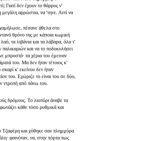
 Γιατί δεν έχουν το θάρ­ρος ν'
 μεγάλη αρρώστια, να 'τηνε. Αντί να
 χαμήλωσε, πέσα­νε άθελα στο
τα­νό θρόνο της με κάποια κωμική
λαό, τα λιβάνια και τα λάβαρα, όλα τ'
ων παλικαριών και να το ποδοκυλήσει
νε μπροστά· τα χέρια του έμειναν
ματά του. Μα δεν ήταν τέτοιος κ'
 σκαρί κ' εκείνου δεν ήταν
ίον του. Εχώριζε το είναι του σε δύο,
ην ντροπή από πάνω του.
ύς δρόμους. Το λιοπύρι άναβε τα
φωνάζει κάθε τόσο ρυθμικά και
ού Τζαφέρη και χύθηκε σαν πλημμύρα
άλη· φαινόταν, να, στην πόρτα πως