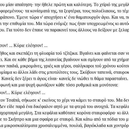
ου μίαν απαίτηση· την ήθελε πρώτη και καλύτερη. Το χτίριό της μεγάλ
φορεμένους· τα κονίσματά της, τα ξεφτέρια, τους πολυέλαιους, το τέμ
αράπονο. Έμενε τώρα ν' αποχτήσει κ' ένα θαματουργόν άγιο. Και να,
αι την επιθυμία του. Μα τώρα ενόμιζε πως ήταν υποχρεωμένος κι αυτός
. Για τούτο δεν έπαυε να παρακινεί τους άλλους να δείξουν με ξελα
ον! ... Κύριε ελέησον! ...
ος και σκεπάζει τη φλυαρία τού τζίτζικα. Βγαίνει και φαίνεται σαν 
ι. Και σε κάθε βήμα της λιτανείας βγαίνουν και σμίγουν από τα χτή­μα
υν παιδιά, μικρομάνες, γριές και γέροι, σαλίγκαροι τού χρόνου κούτσ
μίαμα κι άλλοι λάδι στις μποτιλίτσες τους. Σκύβουν ταπεινά, σταυροκο
 Κανείς δεν ξέρει τι άγιος είναι· κανείς δε νιώθει τι θάμα παρασταίν
α φωνή και μια ψυχή φωνάζουν κάθε τόσο ρυθμικά και μονότονα:
ον!... Κύριε ελέησον! ...
τον Τσαϊπά, σήκωσε κ' εκείνος το χέρι να κάμει το σταυρό του. Μα δ
Δεν είδε παρά ένα δικέφαλον αητό με τα φτερά του ανοιχτά. Τα κεφάλ
 αχορταγιά μεγάλη. Στα κεφάλια καθό­τανε κορόνα σταυροφόρα· κι άλλ
 το Σκήπτρο και μια σφαίρα με σταυρό. Και κάτω από τα πόδια του 
λα μικροσκαλίσματα χρυσαλειμμένα, πουλιά, βαγιόκλαδα και χοντρό