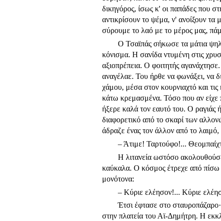
δικηγόρος, ίσως κ' οι παπάδες που στ
αντικρίσουν το ψέμα, ν' ανοίξουν τα
σύρουμε το λαό με το μέρος μας, πάμε
Ο Τσαϊπάς σήκωσε τα μάτια ψηλά
κόνισμα. Η σανίδα ντυμένη στις χρυ
αξιοπρέπεια. Ο φοιτητής αγα­νάχτησε.
αναγέλαε. Του ήρθε να φωνάξει, να δ
χάμου, μέσα στον κουρνιαχτό και τις 
κάτω κρεμασμένα. Τόσο που αν είχε π
ήξερε καλά τον εαυτό του. Ο ραγιάς 
διαφορετικό από το σκαρί των αλλονών
άδραζε ένας τον άλλον από το λαιμό,
– Άτιμε! Ταρτούφο!... Θεομπαίχτ
Η λιτανεία ωστόσο ακολουθούσε
καύκαλα. Ο κόσμος έτρεχε από πίσω 
μονότονα:
– Κύριε ελέησον!... Κύριε ελέησ
Έτσι έφτασε στο σταυροπάζαρο·
στην πλατεία του Αϊ-Δημήτρη. Η εκκλ