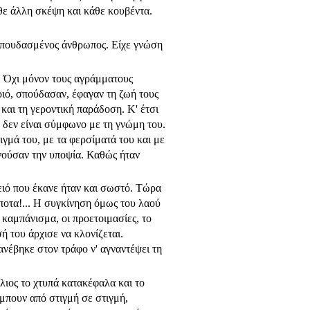
θε άλλη σκέψη και κάθε κου­βέντα.
– σπουδασμένος άνθρωπος. Είχε γνώση
υ. Όχι μόνον τους αγράμματους
ριό, σπούδασαν, έφαγαν τη ζωή τους
και τη γεροντική παράδοση. Κ' έτσι
υ δεν είναι σύμφωνο με τη γνώμη του.
ιγμά του, με τα φερσίματά του και με
πνούσαν την υπο­ψία. Καθώς ήταν
κειό που έκανε ήταν και σωστό. Τώρα
 τίποτα!... Η συγκίνηση όμως του λαού
καμπάνισμα, οι προετοιμασίες, το
 του άρχι­σε να κλονίζεται.
ανέβηκε στον τράφο ν' αγναντέψει τη
λιος το χτυπά κατακέφαλα και το
άμπουν από στιγμή σε στιγμή,