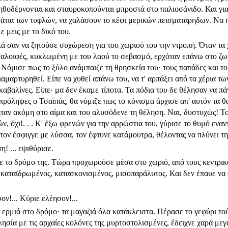
ηθοδέρνονται και σταυροκοπούνται μπροστά στο παλιοσάνιδο. Και γιατί;
 μάτια των τυφλών, να χαλάσουν το κέφι μερικών πεισματάρηδων. Να η
 μεις με το δικό του.
 σαν να ζητούσε συχώ­ρεση για του χωριού του την ντροπή. Όταν τα
σαλοιφές, κυκλωμένη με του λαού το σεβασμό, ερχόταν επάνω στο ζων
 Νόμισε πως το ξύλο ανάμπαιζε τη θρησκεία του· τους παπάδες και το 
ιαμαρτυρηθεί. Είπε να χυθεί απάνω του, να τ' αρπάξει από τα χέρια τ
καβαλίνες. Είπε· μα δεν έκαμε τίποτα. Τα πόδια του δε θέλησαν να πά
ρόληψες ο Τσαϊπάς, θα νόμιζε πως το κόνισμα άρχισε απ' αυτόν τα θά
ήταν ακόμη στο αίμα και του αλυσόδενε τη θέληση. Ναι, δυστυχώς! Το
, όχι!. . . Κ' έξω φρενών για την αρρώστια του, γύρισε το θυμό εναντ
 τον έσφιγγε με λύσσα, τον έφτυνε κατάμουτρα, θέλοντας να πλύνει τ
η! ... εψιθύρισε.
 το δρόμο της. Τώρα προχωρούσε μέσα στο χωριό, από τους κεντρικο
καταϊδρωμένος, κατασκονισμένος, μισοπαράλυτος. Και δεν έπαυε να 
ον!... Κύριε ελέησον!...
 ερμιά στο δρόμο· τα μαγαζιά όλα κατάκλειστα. Πέρασε το γεφύρι τ
ησία με τις αρχαίες κολόνες της μυρτοστολισμένες, έδειχνε χαρά μεγ