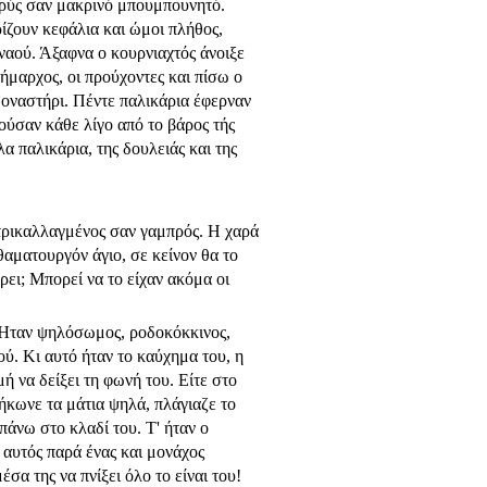
αρύς σαν μακρινό μπουμπουνητό.
ίζουν κεφά­λια και ώμοι πλήθος,
 ναού. Άξαφνα ο κουρνιαχτός άνοιξε
δήμαρχος, οι προύχοντες και πίσω ο
μοναστήρι. Πέντε παλικάρια έφερναν
ούσαν κάθε λίγο από το βάρος τής
α παλικάρια, της δουλειάς και της
τρικαλλαγμένος σαν γαμπρός. Η χαρά
θαματουργόν άγιο, σε κείνον θα το
ρει; Μπορεί να το είχαν ακόμα οι
. Ήταν ψηλόσωμος, ροδοκόκκινος,
ύ. Κι αυτό ήταν το καύχημα του, η
 να δείξει τη φωνή του. Είτε στο
Σήκωνε τα μάτια ψηλά, πλάγιαζε το
πάνω στο κλαδί του. Τ' ήταν ο
 αυτός παρά ένας και μονά­χος
έσα της να πνίξει όλο το είναι του!