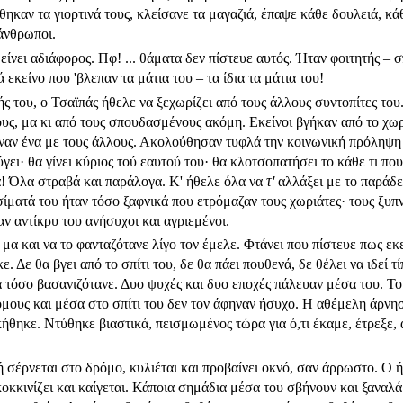
ηκαν τα γιορτινά τους, κλείσανε τα μαγαζιά, έπαψε κάθε δουλειά, κά
άνθρωποι.
ίνει αδιάφορος. Πφ! ... θάματα δεν πίστευε αυτός. Ήταν φοιτητής 
 εκείνο που 'βλεπαν τα μάτια του – τα ίδια τα μάτια του!
ς του, ο Τσαϊπάς ήθελε να ξεχωρίζει από τους άλλους συντοπίτες το
ους, μα κι από τους σπουδασμένους ακόμη. Εκείνοι βγήκαν από το χω
ιναν ένα με τους άλλους. Ακολούθησαν τυφλά την κοινωνική πρόληψη 
γει· θα γίνει κύριος τού εαυτού του· θα κλοτσοπατήσει το κάθε τι πο
να! Όλα στραβά και παράλογα. Κ' ήθελε όλα να
τ'
αλλάξει με το παράδε
ρσίματά του ήταν τόσο ξαφ­νικά που ετρόμαζαν τους χωριάτες· τους ξυ
αν αντίκρυ του ανήσυχοι και αγριεμένοι.
 μα και να το φανταζότα­νε λίγο τον έμελε. Φτάνει που πίστευε πως ε
­κε. Δε θα βγει από το σπίτι του, δε θα πάει πουθενά, δε θέλει να ιδεί
τόσο βασανιζότανε. Δυο ψυχές και δυο εποχές πάλευαν μέσα του. Το 
ους και μέσα στο σπίτι του δεν τον άφηναν ήσυχο. Η αθέμελη άρνησή
κήθηκε. Ντύθηκε βιαστικά, πεισμωμένος τώρα για ό,τι έκαμε, έτρεξε, 
σέρνεται στο δρόμο, κυλιέται και προβαίνει οκνό, σαν άρρωστο. Ο ή
κοκ­κινίζει και καίγεται. Κάποια σημάδια μέσα του σβήνουν και ξαναλ