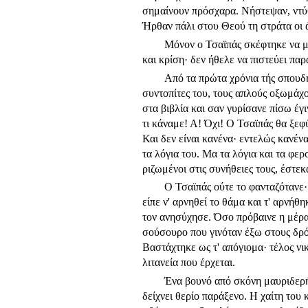
σημαίνουν πρό­σχαρα. Νήστεψαν, ντύθ
Ήρθαν πάλι στου Θεού τη στράτα οι 
Μόνον ο Τσαϊπάς σκέφτηκε να με
και κρίση· δεν ήθελε να πιστεύει παρά
Από τα πρώτα χρόνια τής σπουδή
συντοπίτες του, τους απλούς οξωμάχ
στα βιβλία και σαν γυρίσανε πίσω έγ
τι κάναμε! Α! Όχι! Ο Τσαϊπάς θα ξεφύ
Και δεν είναι κανένα· εντε­λώς κανέ
τα λόγια του. Μα τα λόγια και τα φε
ριζωμένοι στις συνήθειες τους, έστεκ
Ο Τσαϊπάς ούτε το φανταζότανε·
είπε ν' αρνηθεί το θάμα και τ' αρνήθη
τον ανησύχησε. Όσο πρόβαινε η μέρα 
σούσουρο που γινόταν έξω στους δρόμ
Βαστάχτηκε ως τ' απόγιομα· τέλος νι
λιτανεία που έρχεται.
Ένα βουνό από σκόνη μαυριδερή 
δείχνει θερίο παράξενο. Η χαίτη του 