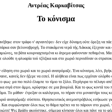
Αντρέας Καρκαβίτσας
Το κόνισμα
έβηκε στον τράφο ν' αγναντέψει· δεν είχε δύναμη ούτε όρεξη να πάε
σάρκα σαν βελονοβροχή. Τα στακάμενα νερά τής Λάκκας έζεχναν και
αμιώνες, τα βάτα κουρνιαχτισμένα κι άτρεμα φαί­νονταν πεθαμένα. Μ
 ολούθε η φλυαρία τού τζίτζικα και στο χωριό περνοδίναν οι στρατο
είδηση στο χωριό και το χωριό ανατρόμαξε. Ένα κόνισμα, λέει, βγήκε
αι­νε, κανείς δεν ήξερε να ειπεί. Η αλήθεια είναι πως ερχόταν ολόρθ
το φως· μα πιο πολύ έλαμπε το τίμιο το ξύλο. Περίγυρα το πέλαγο απ
κα σιγά στον άμμο, κρύ­φτηκε σε μια βουρλιά. Και το φως κοντά του
μα. Το μάθαν· έτρεξαν οι καλόγεροι, το πήραν στο μοναστήρι τους κα
ωριό ανατρόμαξε σύσπιτο. Θρησκευτικός ανεμοστρόβιλος εσήκωσε για
. Και συμφώ­νησαν όλοι πως το θάμα πρέπει να το πάρουν στο χωριό, 
πατριώτη! Ψες βράδυ ακούστηκε, σήμερα κίνησαν όλοι και πάνε να το φ