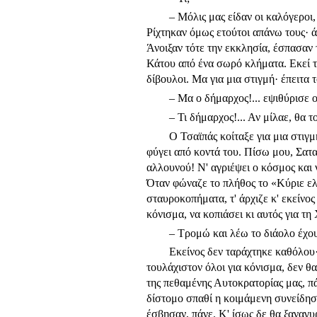
– Μόλις μας είδαν οι καλόγερο
Ρίχτηκαν όμως ετούτοι απάνω τους· ά
Άνοιξαν τότε την εκκλησία, έσπασαν 
Κάτου από ένα σωρό κλήματα. Εκεί τ
δίβουλοι. Μα για μια στιγμή· έπειτα
– Μα ο δήμαρχος!... εψιθύρισε 
– Τι δήμαρχος!... Αν μίλαε, θα τ
Ο Τσαϊπάς κοίταξε για μια στιγ
φύγει από κοντά του. Πίσω μου, Σατα
αλλουνού! Ν' αγριέψει ο κόσμος και 
Όταν φώναζε το πλήθος το «Κύριε ελέ
σταυροκοπήματα, τ' άρχιζε κ' εκείνο
κόνισμα, να κοπιάσει κι αυτός για τη
– Τρομώ και λέω το διάολο έχουμ
Εκείνος δεν ταράχτηκε καθόλου·
τουλάχιστον όλοι για κόνισμα, δεν θα
της πεθαμέ­νης Αυτοκρατορίας μας, πά
δίστομο σπαθί η κοιμάμενη συνείδηση.
έσβησαν, πάνε. Κ' ίσως δε θα ξαναγυ