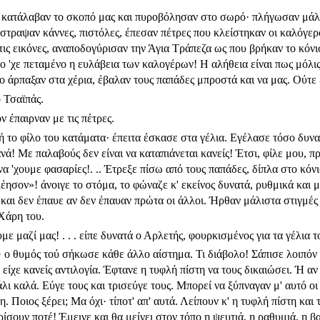
ι, κατάλαβαν το σκοπό μας και πυροβόλησαν στο σωρό· πλήγωσαν μάλ
στραψαν κάννες, πιστόλες, έπεσαν πέτρες που κλείστηκαν οι καλόγερο
τις εικόνες, αναποδογύρισαν την Άγια Τράπεζα ως που βρήκαν το κόνι
ο 'χε πεταμένο η ευλάβεια των καλογέρων! Η αλήθεια είναι πως μόλις
 το άρπαξαν στα χέρια, έβαλαν τους παπάδες μπροστά και να μας. Ούτε
ο Τσαϊπάς.
ον έπαιρναν με τις πέτρες.
μή το φίλο του κατάματα· έπειτα έσκασε στα γέλια. Εγέλασε τόσο δυν
νά! Με παλαβούς δεν είναι να καταπιάνεται κανείς! Έτσι, φίλε μου, π
να 'χουμε φασαρίες!. .. Έτρεξε πίσω από τους παπάδες, δίπλα στο κόν
ησον»! άνοι­γε το στόμα, το φώναζε κ' εκείνος δυνατά, ρυθμικά και μ
ς και δεν έπαυε αν δεν έπαυαν πρώτα οι άλλοι. Ήρθαν μάλιστα στιγμέ
 Χάρη του.
ε μαζί μας! . . . είπε δυνατά ο Αρλετής, φουρκισμένος για τα γέλια τ
 ο θυμός τού σήκωσε κάθε άλλο αίστημα. Τι διάβολο! Σάπισε λοιπόν α
 είχε κανείς αντιλογία. Έφτανε η τυφλή πίστη να τους δικαιώ­σει. Ή αν
λι καλά. Εύγε τους και τρισεύγε τους. Μπορεί να ξύπναγαν μ' αυτό οι 
 Ποιος ξέρει; Μα όχι· τίποτ' απ' αυτά. Λείπουν κ' η τυφλή πίστη και 
ρίσουν ποτέ! Έμεινε και θα μείνει στον τόπο η ψευτιά, η ραθυμιά, η 