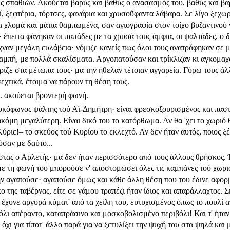
ς σπαθιών. Ακούεται βαρύς και βαθύς ο ανα­σασμός του, βαθύς και β
, ξεφτέρια, τόρτσες, φανάρια και χρυσοΰφαντα λάβαρα. Σε λίγο ξεχωρ
 χλομά και μάτια θαμπωμένα, σαν αγιογραφία στον τοίχο βυζα­ντινού
· έπειτα φάνηκαν οι παπάδες με τα χρυσά τους άμφια, οι ψαλτάδες, ο 
χναν μεγάλη ευλάβεια· νόμιζε κανείς πως όλοι τους ανατράφηκαν σε 
θαμπή, με πολλά σκαλίσματα. Αργοπατούσαν και τρίκλιζαν κι αγκομαχ
ριζε στα μέτωπα τους· μα την ήθελαν τέτοιαν αγγαρεία. Γύρω τους άλλ
χτικά, έτοιμα να πάρουν τη θέση τους.
.. ακούεται βροντερή φωνή.
λυκόφωνος ψάλτης τού Αϊ-Δημήτρη· είναι φρεσκοξουρισμένος και πασ
ακόμη μεγαλύτερη. Είναι δικό του το κατόρθωμα. Αν θα 'χει το χωριό 
ύριε!– το σκεύος τού Κυρίου το εκλεχτό. Αν δεν ήταν αυτός, ποιος ξέ
σαν με δαύτο...
στας ο Αρλετής· μα δεν ήταν περισσότερο από τους άλλους θρήσκος
ε τη φωνή του μπορούσε ν' αποστομώσει όλες τις καμπάνες τού χωριο
ν αγαπούσε· αγαπούσε όμως και κάθε άλλη θέση που του έδινε αφορμή
κο της ταβέρνας, είτε σε γάμου τραπέζι ήταν ίδιος και απαράλλαχτος. 
 έχυνε αργυρά κύματ' από τα χείλη του, ευτυχισμένος όπως το πουλί α
βόλι απέραντο, καταπράσινο και μοσκοβολισμένο περιβόλι! Και τ' ήταν
χι για τίποτ' άλλο παρά για να ξετυλίξει την ψυχή του στα ψηλά και μ