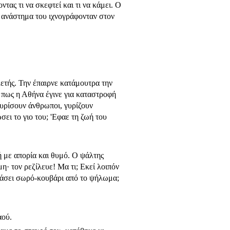
τας τι να σκεφτεί και τι να κάμει. Ο
ο ανάστημα του ιχνογράφονταν στον
ετής. Την έπαιρνε κατάμουτρα την
 πως η Αθήνα έγινε για καταστροφή
γυρίσουν άνθρωποι, γυρί­ζουν
σει το γιο του; 'Εφαε τη ζωή του
ή με απορία και θυμό. Ο ψάλτης
η· τον ρεζίλευε! Μα τι; Εκεί λοιπόν
τεβάσει σωρό-κουβάρι από το ψήλωμα;
αού.