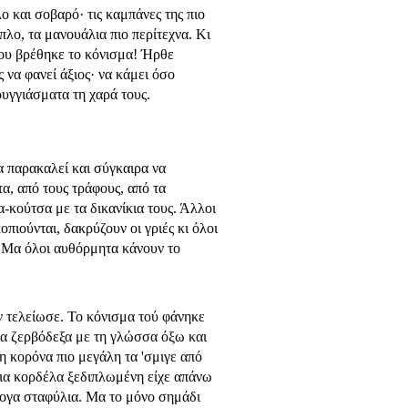
ο και σοβαρό· τις καμπάνες της πιο
πλο, τα μανουάλια πιο περίτεχνα. Κι
 που βρέθηκε το κόνισμα! Ήρθε
 να φανεί άξιος· να κάμει όσο
ρυγγιάσματα τη χαρά τους.
να παρακαλεί και σύγκαιρα να
τα, από τους τράφους, από τα
α-κούτσα με τα δικανίκια τους. Άλλοι
πιού­νται, δακρύζουν οι γριές κι όλοι
ει. Μα όλοι αυθόρμητα κάνουν το
εν τελείωσε. Το κόνισμα τού φάνηκε
ια ζερβόδεξα με τη γλώσσα όξω και
η κορόνα πιο μεγάλη τα 'σμιγε από
μια κορδέλα ξεδιπλωμένη είχε απάνω
ρογα σταφύλια. Μα το μόνο σημάδι