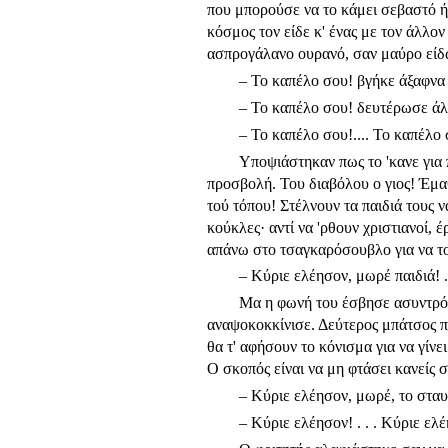
που μπορούσε να το κάμει σεβαστό ήτα
κόσμος τον είδε κ' ένας με τον άλλ
ασπρογάλανο ουρανό, σαν μαύρο είδω
– Το καπέλο σου! βγήκε άξαφνα
– Το καπέλο σου! δευτέρωσε ά
– Το καπέλο σου!.... Το καπέλο 
Υποψιάστηκαν πως το 'κανε για 
προσβολή. Του διαβόλου ο γιος! Έμα
τού τόπου! Στέλνουν τα παιδιά τους 
κούκλες· αντί να 'ρθουν χριστιανοί, 
απάνω στο τσαγκαρόσουβλο για να το
– Κύριε ελέησον, μωρέ παιδιά! .
Μα η φωνή του έσβησε ασυντρόφι
αναψοκοκκίνισε. Δεύτερος μπάτσος πά
θα τ' αφήσουν το κόνισμα για να γίνε
Ο σκοπός είναι να μη φτάσει κανείς σ
– Κύριε ελέησον, μωρέ, το σταυρ
– Κύριε ελέησον! . . . Κύριε ελ