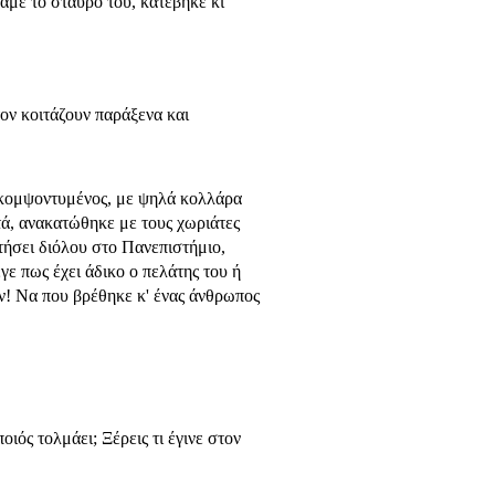
αμε το σταυρό του, κατέβηκε κι
τον κοιτάζουν παράξενα και
 κομψοντυμένος, με ψηλά κολλάρα
τά, ανακατώθηκε με τους χωριάτες
ατήσει διόλου στο Πανεπιστήμιο,
γε πως έχει άδικο ο πελάτης του ή
ων! Να που βρέθηκε κ' ένας άνθρωπος
οιός τολμάει; Ξέρεις τι έγινε στον