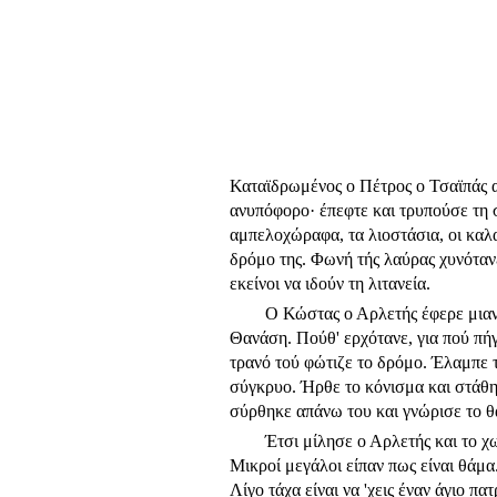
Καταϊδρωμένος ο Πέτρος ο Τσαϊπάς αν
ανυπόφορο· έπεφτε και τρυπούσε τη 
αμπελοχώραφα, τα λιοστάσια, οι καλ
δρόμο της. Φωνή τής λαύρας χυνότανε
εκείνοι να ιδούν τη λιτανεία.
Ο Κώστας ο Αρλετής έφερε μιαν 
Θανάση. Πούθ' ερχότανε, για πού πήγ
τρανό τού φώτιζε το δρόμο. Έλαμπε 
σύγκρυο. Ήρθε το κόνισμα και στάθη
σύρθηκε απάνω του και γνώρισε το θά
Έτσι μίλησε ο Αρλετής και το χ
Μικροί μεγάλοι είπαν πως είναι θάμα
Λίγο τάχα είναι να 'χεις έναν άγιο 