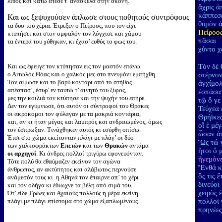
λίθος και κάτω έπεσε τ’ ανάσκελα στην σκόνη.
ἄχρις ἀ
κάππεσε
Και ως ξεψυχούσεν άπλωσε στους ποθητούς συντρόφους
θυμὸν ἀ
τα δυο του χέρια. Έτρεξεν ο Πείροος, που τον είχε
Πείροο
κτυπήσει και στον ομφαλόν τον λόγχισε και χάμου
τα έντερά του χύθηκαν, κι έχασ’ ευθύς το φως του.
χύντο χ
Και ως έφευγε τον κτύπησαν εις τον μαστόν επάνω
Τὸν δὲ
ο Αιτωλός Θόας και ο χαλκός μες στο πνευμόνι εμπήχθη.
στέρνον
Τον σίμωσε και το βαρύ κοντάρι από το στήθος
ἀγχίμολ
απέσπασ’, έσυρ’ εν ταυτώ τ’ αινητό του ξίφος,
ἐσπάσα
μες την κοιλιά τον κτύπησε και την ψυχήν του επήρε.
τῷ ὅ γε
Δεν τον εγύμνωσε, ότι αυτόν οι σύντροφοί του Θράκες
Τεύχεα 
οι ακρόκομοι τον φύλαγαν με τα μακριά κοντάρια,
Θρήϊκες
και, αν κι ήταν μέγας και λαμπρός και ανδρειωμένος, όμως
οἵ ἑ μέ
τον έσπρωξαν. Τινάχθηκεν αυτός κι εσύρθη οπίσω.
ὦσαν ἀ
Έτσι στο χώμα εκείτονταν πλάγι με πλάγ’ οι δύο
Ὣς τώ γ
των χαλκοφράκτων
Επειών
και των
Θρακών
αντάμα
ἤτοι ὃ 
οι αρχηγοί
. Κι άνδρες πολλοί τριγύρω εφονευόνταν.
ἡγεμόν
Τότε πολύ θα εθαύμαζεν εκείνον τον αγώνα
Ἔνθά κε
άνθρωπος, αν ακτύπητος και αλάβωτος περνούσε
ὅς τις
ανάμεσόν τους κι η Αθηνά τον έπαιρνε απ’ το χέρι
δινεύοι
και τον οδήγα κι έδιωχνε τα βέλη από σιμά του.
χειρὸς 
Ότ’ είδε Τρώες και Αχαιούς πολλούς η μέρα εκείνη
πλάγι με πλάγι επίστομα στο χώμα εξαπλωμένους.
πολλοὶ
πρηνέες