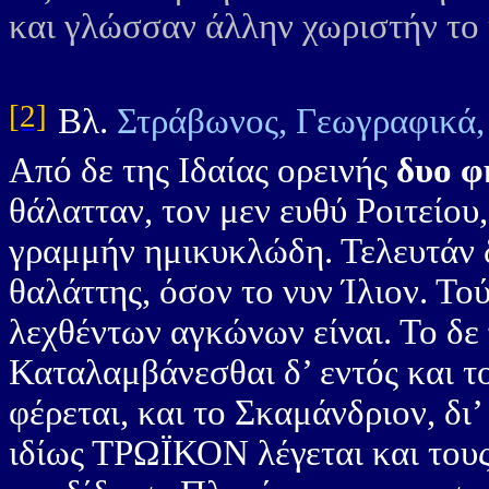
και γλώσσαν άλλην χωριστήν το 
[2]
Βλ.
Στράβωνος, Γεωγραφικά,
Από δε της Ιδαίας ορεινής
δυο φ
θάλατταν, τον μεν ευθύ Ροιτείου,
γραμμήν ημικυκλώδη. Τελευτάν δ
θαλάττης, όσον το νυν Ίλιον. Το
λεχθέντων αγκώνων είναι. Το δε
Καταλαμβάνεσθαι δ’ εντός και το 
φέρεται, και το Σκαμάνδριον, δι’
ιδίως ΤΡΩΪΚΟΝ λέγεται και τους