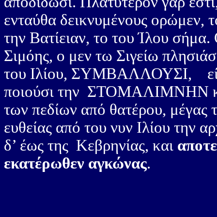
αποδίδωσι. Πλατύτερον γαρ εστι
ενταύθα δεικνυμένους ορώμεν, τ
την Βατίειαν, το του Ίλου σήμα.
Σιμόης, ο μεν τω Σιγείω πλησιάσ
του Ιλίου, ΣΥΜΒΑΛΛΟΥΣΙ, είτ’ 
ποιούσι την ΣΤΟΜΑΛΙΜΝΗΝ καλ
των πεδίων από θατέρου, μέγας 
ευθείας από του νυν Ιλίου την α
δ’ έως της Κεβρηνίας, και
αποτε
εκατέρωθεν αγκώνας
.