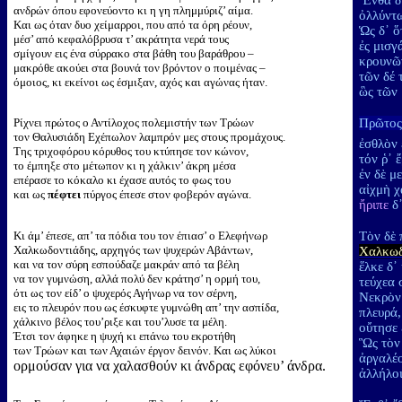
Ἔνθα δ᾽
ανδρών όπου εφονεύοντο κι η γη πλημμύριζ’ αίμα.
ὀλλύντω
Και ως όταν δυο χείμαρροι, που από τα όρη ρέουν,
Ὡς δ᾽ ὅ
μέσ’ από κεφαλόβρυσα τ’ ακράτητα νερά τους
ἐς μισγ
σμίγουν εις ένα σύρρακο στα βάθη του βαράθρου –
κρουνῶν
μακρόθε ακούει στα βουνά τον βρόντον ο ποιμένας –
τῶν δέ 
όμοιος, κι εκείνοι ως έσμιξαν, αχός και αγώνας ήταν.
ὣς τῶν 
Ρίχνει πρώτος ο Αντίλοχος πολεμιστήν των Τρώων
Πρῶτο
τον Θαλυσιάδη Εχέπωλον λαμπρόν μες στους προμάχους.
ἐσθλὸν
Της τριχοφόρου κόρυθος του κτύπησε τον κώνον,
τόν ῥ᾽ 
το έμπηξε στο μέτωπον κι η χάλκιν’ άκρη μέσα
ἐν δὲ 
επέρασε το κόκαλο κι έχασε αυτός το φως του
αἰχμὴ χ
και ως
πέφτει
πύργος έπεσε στον φοβερόν αγώνα.
ἤριπε
δ᾽
Κι άμ’ έπεσε, απ’ τα πόδια του τον έπιασ’ ο Ελεφήνωρ
Τὸν δὲ
Χαλκωδοντιάδης, αρχηγός των ψυχερών Αβάντων,
Χαλκωδ
και να τον σύρη εσπούδαζε μακράν από τα βέλη
ἕλκε δ
να τον γυμνώση, αλλά πολύ δεν κράτησ’ η ορμή του,
τεύχεα 
ότι ως τον είδ’ ο ψυχερός Αγήνωρ να τον σέρνη,
Νεκρὸν
εις το πλευρόν που ως έσκυφτε γυμνώθη απ’ την ασπίδα,
πλευρά,
χάλκινο βέλος του’ριξε και του’λυσε τα μέλη.
οὔτησε 
Έτσι τον άφηκε η ψυχή κι επάνω του εκροτήθη
Ὣς τὸν 
των Τρώων και των Αχαιών έργον δεινόν. Και ως λύκοι
ἀργαλέο
ορμούσαν για να χαλασθούν κι άνδρας εφόνευ’ άνδρα.
ἀλλήλοι