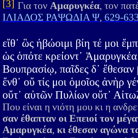
[3]
Για τον
Αμαρυγκέα
, τον πα
ΙΛΙΑΔΟΣ ΡΑΨΩΔΙΑ Ψ, 629-63
εἴθ᾽ ὣς ἡβώοιμι βίη τέ μοι ἔμπ
ὡς ὁπότε κρείοντ᾽ Ἀμαρυγκέα
Βουπρασίῳ, παῖδες δ᾽ ἔθεσαν
ἔνθ᾽ οὔ τίς μοι ὁμοῖος ἀνὴρ γ
οὔτ᾽ αὐτῶν Πυλίων οὔτ᾽ Αἰτ
Που είναι η νιότη μου κι η ανδρ
σαν έθαπταν οι Επειοί
τον μέγα
Αμαρυγκέα
,
κι έθεσαν αγώνα τ