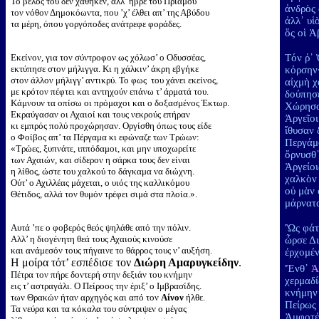
Το βέλος του δεν χάθηκεν, αλλ’ ήβρε του Πριάμου
ἀνδρὸς 
τον νόθον Δημοκόωντα, που ’χ’ έλθει απ’ της Αβύδου
ἀλλ᾽ υἱ
τα μέρη, όπου γοργόποδες ανάτρεφε φοράδες.
ὅς οἱ Ἀ
Εκείνον, για τον σύντροφον ως χόλωσ’ ο Οδυσσέας,
Τόν ῥ᾽ 
εκτύπησε στον μήλιγγα. Κι η χάλκιν’ άκρη εβγήκε
κόρσην·
στον άλλον μήλιγγ’ αντικρύ. Το φως του χάνει εκείνος,
αἰχμὴ χ
με κρότον πέφτει και αντηχούν επάνω τ’ άρματά του.
δούπησε
Κάμνουν τα οπίσω οι πρόμαχοι και ο δοξασμένος Έκτωρ.
Χώρησα
Εκραύγασαν οι Αχαιοί και τους νεκρούς επήραν
Ἀργεῖοι
κι εμπρός πολύ προχώρησαν. Οργίσθη όπως τους είδε
ἴθυσαν 
ο Φοίβος απ’ τα Πέργαμα κι εφώναζε των Τρώων:
Περγάμο
«Τρώες, ξυπνάτε, ιππόδαμοι, και μην υποχωρείτε
ὄρνυσθ᾽
των Αχαιών, και σίδερον η σάρκα τους δεν είναι
Ἀργείο
η λίθος, ώστε του χαλκού το δάγκαμα να διώχνη.
χαλκὸν 
Ούτ’ ο Αχιλλέας μάχεται, ο υιός της καλλικόμου
οὐ μὰν 
Θέτιδος, αλλά τον θυμόν τρέφει σιμά στα πλοία.».
μάρνατα
Αυτά ’πε ο φοβερός θεός ψηλάθε από την πόλιν.
Ὣς φάτ᾽
Αλλ’ η διογένητη θεά τους Αχαιούς κινούσε
ὦρσε Δ
και ανάμεσόν τους πήγαινε το θάρρος τους ν’ αυξήση.
ἐρχομέν
Η μοίρα τότ’ εσπέδισε τον
Διώρη Αμαρυγκείδην
.
Ἔνθ᾽
Ἀ
Πέτρα τον πήρε δοντερή στην δεξιάν του κνήμην
χερμαδί
εις τ’ αστραγάλι. Ο Πείροος την έριξ’ ο Ιμβρασίδης.
κνήμην 
των Θρακών ήταν αρχηγός και από τον
Αίνον
ήλθε.
Πείρως
Τα νεύρα και τα κόκαλα του σύντριψεν ο μέγας
Ἀμφοτέρ