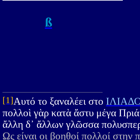
ß
[1]
Αυτό το ξαναλέει στο
ΙΛΙΑΔΟ
πολλοὶ γὰρ κατὰ ἄστυ μέγα Πριά
ἄλλη δ᾽ ἄλλων γλῶσσα πολυσπε
Ως είναι οι βοηθοί πολλοί στην 