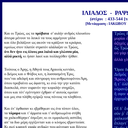
ΙΛΙΑΔΟΣ - ΡΑΨ
(στίχοι : 433-544 [τ
[Μετάφραση : ΙΑΚΩΒΟΥ
Και οι Τρώες, ως τα
πρόβατα
σ’ αυλήν ανδρός πλουσίου
Τρῶες 
άπειρα μένουν το λευκό να τους αρμέγουν γάλα
μυρίαι 
και όλο βελάζουν ως ακούν να κράζουν τα κριάρια,
ἀζηχὲς
ομοίως στον πλατύν στρατόν αλάλαζαν οι Τρώες,
ὣς Τρώ
ότι δεν ήτο εις όλους μια λαλιά και γλώσσα μία,
οὐ γὰρ 
αλλά μικτή
, κι ήσαν λαοί και πολλαχόθεν ήλθαν.
ἀλλὰ γ
Τούτους ο Άρης, η Αθηνά τους Αχαιούς κεντάει,
Ὄρσε δ
ο Δείμος και ο Φόβος κει, η λυσσασμένη Έρις,
Δεῖμός 
που’ναι αδελφή και σύντροφη του ανθρωποφόνου Άρη,
Ἄρεος
όπου προβαίνει ως άφαντη, κι ενώ την γην κατόπι
ἥ τ᾽ ὀλ
διασκελά, στον ουρανόν την κεφαλήν στηρίζει,
οὐρανῷ 
όπου και τότ’ εγέννησεν έχθραν σ’ αυτούς ομοίαν
ἥ σφιν
και μες στα πλήθη εγύριζε τους πόνους να πληθύνει.
ἐρχομέ
Και ότ’ έφθασαν κι εβρέθηκαν εις ένα τόπον όλοι,
Οἳ δ᾽ ὅ
τα
τόμαρα
και τ’ άρματα και τ’ ανδρειωμένα στήθη
σύν ῥ᾽
τα χαλκοθόρηκτ’ έσμιξαν, κι οι ομφαλωτές ασπίδες
χαλκεο
απ’ τα δυο μέρη εγγίζονταν και ο κόσμος εβροντούσε.
ἔπληντ᾽
Κι εκεί κραυγή χαράς ανδρών που φόνευαν και βόγγος