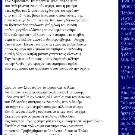
Τον Σιμοείσιον κτύπησεν ο Τελαμώνιος Αίας
Ἔνθ᾽ ἔ
του Ανθεμίωνος λαμπρόν αγόρι, που η μητέρα
ἠΐθεον
στες όχθες του Σιμόεντος εγέννησε, ως ερχόταν
Ἴδηθεν
από την Ίδη στες βοσκές κατόπι στους γονείς της,
γείνατ᾽
όθεν του εβγάλαν τ’ όνομα. Και των γλυκών γονέων
τοὔνεκά
τα θρέπτρα δεν απέδωκεν ότ’ η ζωή του εκόπη
θρέπτρα
απ’του μεγάλου Αίαντος το ανίκητο κοντάρι.
ἔπλεθ᾽ 
Ότι ενώ πρώτος πρόβαινε τον κτύπησε στο στήθος
Πρῶτον
σιμά στον δεξιόν μαστόν. Αντίκρυ εβγήκε η λόγχη
δεξιόν·
στον ώμον. Έπεσεν αυτός στα χώματα, ωσάν λεύκα
ἦλθεν· 
οπού εις μεγάλην λιβαδιά γεννήθηκε κι ανδρώθη
ομαλή όλη κι υψηλή μόνον γεννά τους
κλώνους
.
ἥ ῥά τ᾽
Την έκοψε αμαξοποιός με την λαμπρήν αξίνην
λείη, ἀ
να την λυγίση για τροχόν εις εύμορφον αμάξι.
τὴν μέ
Κείτεται αυτού και φρύγεται στου ποταμού την όχθην.
ἐξέταμ᾽
ἣ μέν τ
Όμοιον τον Σιμοείσιον έστρωσε κάτ’ ο Αίας.
Τοῖον ἄ
Και αυτόν ο λαμπροθώρηκτος Άντιφος Πριαμίδης
Αἴας δι
μέσα στα στήθη ακόντισε, αλλ’ αντ’ αυτού τον Λεύκον,
Πριαμί
του Οδυσσέως σύντροφον λαμπρόν, στο ριζομέρι
Τοῦ μὲν
επέτυχεν εις την στιγμήν πόσερνε αλλού το πτώμα.
βεβλήκε
Και όπως σωριάσθη του’πεσε το πτώμ’ από το χέρι.
ἤριπε δ
Εκείνου ο φόνος χόλωσε πολύ τον Οδυσσέα.
Τοῦ δ᾽
Εις τους προμάχους σπρώχθη ευθύς κι έλαμπε στ’ άρματ’ όλος.
βῆ δὲ δ
Εστάθη αυτού πολύ σιμά και γύρω του κοιτώντας
στῆ δὲ 
ακόντισε. Τραβήχθηκαν στ’ ακόντισμά του οι Τρώες.
ἀμφὶ ἓ 