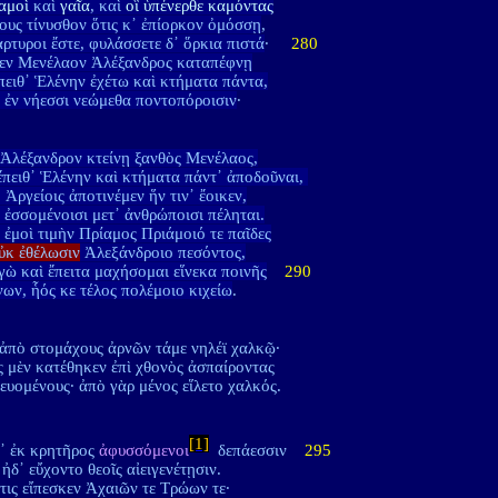
αμοὶ
καὶ
γαῖα
, καὶ
οἳ ὑπένερθε καμόντας
υς τίνυσθον ὅτις κ᾽ ἐπίορκον ὀμόσσῃ
,
άρτυροι ἔστε, φυλάσσετε δ᾽ ὅρκια πιστά
·
280
εν Μενέλαον Ἀλέξανδρος καταπέφνῃ
πειθ᾽ Ἑλένην ἐχέτω καὶ κτήματα πάντα,
᾽ ἐν νήεσσι νεώμεθα ποντοπόροισιν
·
 Ἀλέξανδρον κτείνῃ ξανθὸς Μενέλαος,
πειθ᾽ Ἑλένην καὶ κτήματα πάντ᾽ ἀποδοῦναι,
᾽ Ἀργείοις ἀποτινέμεν ἥν τιν᾽ ἔοικεν,
ὶ ἐσσομένοισι μετ᾽ ἀνθρώποισι πέληται.
 ἐμοὶ τιμὴν Πρίαμος Πριάμοιό τε παῖδες
ὐκ ἐθέλωσιν
Ἀλεξάνδροιο πεσόντος,
γὼ καὶ ἔπειτα μαχήσομαι εἵνεκα ποινῆς
290
νων, ἧός κε τέλος πολέμοιο κιχείω
.
ἀπὸ στομάχους ἀρνῶν τάμε νηλέϊ χαλκῷ·
ς μὲν κατέθηκεν ἐπὶ χθονὸς ἀσπαίροντας
ευομένους· ἀπὸ γὰρ μένος εἵλετο χαλκός.
[1]
᾽ ἐκ κρητῆρος
ἀφυσσόμενοι
δεπάεσσιν
295
 ἠδ᾽ εὔχοντο θεοῖς αἰειγενέτῃσιν.
τις εἴπεσκεν Ἀχαιῶν τε Τρώων τε·