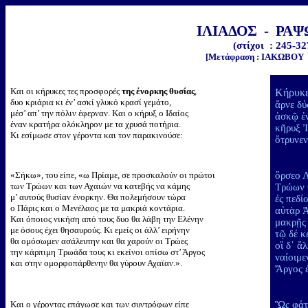
ΙΛΙΑΔΟΣ - ΡΑΨ
(στίχοι : 245-32
[Μετάφραση : ΙΑΚΩΒΟΥ
Και οι κήρυκες τες προσφορές
της ένορκης θυσίας
,
Κήρυκε
δυο κριάρια κι έν’ ασκί γλυκό κρασί γεμάτο,
ἄρνε δύ
μέσ’ απ’ την πόλιν έφερναν. Και ο κήρυξ ο Ιδαίος
ἀσκῷ ἐν
έναν κρατήρα ολόκληρον με τα χρυσά ποτήρια.
κῆρυξ Ἰ
Κι εσίμωσε στον γέροντα και τον παρακινούσε:
ὄτρυνεν
«Σήκω», του είπε, «ω Πρίαμε, σε προσκαλούν οι πρώτοι
ὄρσεο
των Τρώων και των Αχαιών να κατεβής να κάμης
Τρώων 
μ’ αυτούς θυσίαν ένορκην. Θα πολεμήσουν τώρα
ἐς πεδί
ο Πάρις και ο Μενέλαος με τα μακριά κοντάρια.
αὐτὰρ 
Και όποιος νικήση από τους δυο θα λάβη την Ελένην
μακρῇς 
με όσους έχει θησαυρούς. Κι εμείς οι άλλ’ ειρήνην
τῷ δέ 
θα ομόσωμεν ασάλευτην και θα χαρούν οι Τρώες
οἳ δ᾽ ἄ
την κάρπιμη Τρωάδα τους κι εκείνοι οπίσω στ’ Άργος
ναίοιμε
και στην ομορφοπάρθενην θα γύρουν Αχαϊαν.».
Ἄργος ἐ
Και ο γέροντας επάγωσε και των συντρόφων είπε
Ὣς φάτο