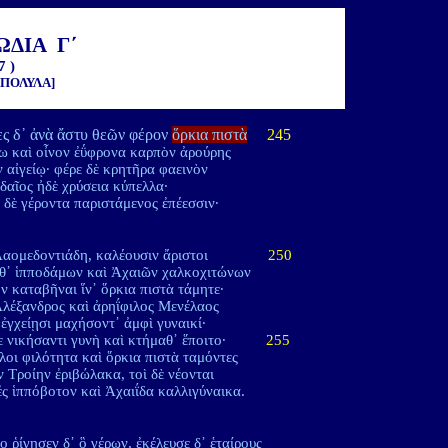
ΩΔΙΑ Γ΄
7 )
 ΠΟΛΥΛΑ]
ς δ᾽ ἀνὰ ἄστυ θεῶν φέρον
ὅρκια πιστὰ
245
ω καὶ οἶνον ἐΰφρονα καρπὸν ἀρούρης
 αἰγείῳ· φέρε δὲ κρητῆρα φαεινὸν
δαῖος ἠδὲ χρύσεια κύπελλα·
 δὲ γέροντα παριστάμενος ἐπέεσσιν·
 Λαομεδοντιάδη, καλέουσιν ἄριστοι
250
θ᾽ ἱπποδάμων καὶ Ἀχαιῶν χαλκοχιτώνων
ον καταβῆναι ἵν᾽ ὅρκια πιστὰ τάμητε·
Ἀλέξανδρος καὶ ἀρηΐφιλος Μενέλαος
ἐγχείῃσι μαχήσοντ᾽ ἀμφὶ γυναικί·
κε νικήσαντι γυνὴ καὶ κτήμαθ᾽ ἕποιτο·
255
λλοι φιλότητα καὶ ὅρκια πιστὰ ταμόντες
ν Τροίην ἐριβώλακα, τοὶ δὲ νέονται
ς ἱππόβοτον καὶ Ἀχαιΐδα καλλιγύναικα.
 ῥίγησεν δ᾽ ὃ γέρων, ἐκέλευσε δ᾽ ἑταίρους