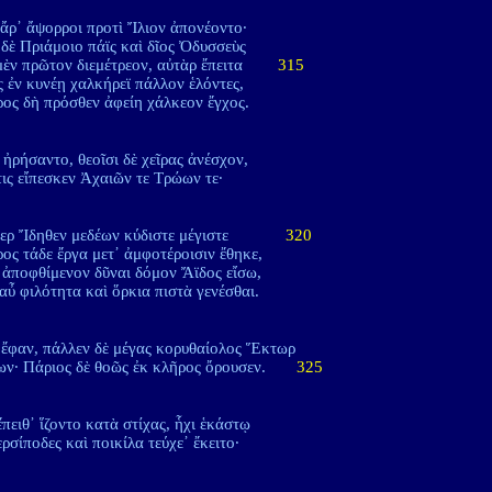
ἄρ᾽ ἄψορροι προτὶ Ἴλιον ἀπονέοντο·
ὲ Πριάμοιο πάϊς καὶ δῖος Ὀδυσσεὺς
μὲν πρῶτον διεμέτρεον, αὐτὰρ ἔπειτα
315
 ἐν κυνέῃ χαλκήρεϊ πάλλον ἑλόντες,
ος δὴ πρόσθεν ἀφείη χάλκεον ἔγχος.
 ἠρήσαντο, θεοῖσι δὲ χεῖρας ἀνέσχον,
τις εἴπεσκεν Ἀχαιῶν τε Τρώων τε·
τερ Ἴδηθεν μεδέων κύδιστε μέγιστε
320
ος τάδε ἔργα μετ᾽ ἀμφοτέροισιν ἔθηκε,
 ἀποφθίμενον δῦναι δόμον Ἄϊδος εἴσω,
 αὖ φιλότητα καὶ ὅρκια πιστὰ γενέσθαι.
 ἔφαν, πάλλεν δὲ μέγας κορυθαίολος Ἕκτωρ
ων· Πάριος δὲ θοῶς ἐκ κλῆρος ὄρουσεν.
325
ἔπειθ᾽ ἵζοντο κατὰ στίχας, ἧχι ἑκάστῳ
ερσίποδες καὶ ποικίλα τεύχε᾽ ἔκειτο·