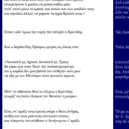
Ζεῦ κύδ
επιορκήσουν ο μυελός να ρεύση καθώς ρέει
ὁππότερ
τούτ’ οπού χύνω το κρασί, και αυτών και των παιδιών τους
ὧδέ σφ
και αγκάλες άλλων να χαρούν τα έρμα θηλυκά τους.»
αὐτῶν κ
Είπαν, αλλ’ όμως την ευχήν δεν έστερξε ο Κρονίδης.
Ὣς ἔφαν
Και ο Δαρδανίδης Πρίαμος εμπρός εις όλους είπε:
Τοῖσι δ
«Ακούσετέ με, Αχαιοί, ακούσετέ με, Τρώες
κέκλυτέ
θα γύρω εγώ στην Ίλιον την πολυανεμισμένην,
ἤτοι 
ότι η καρδιά δεν μου βαστά τον ποθητόν υιόν μου
ἄψ, ἐπε
να ιδώ με τον Μενέλαον στον φονικόν αγώνα.
μαρνάμ
Μόν’ οι αθάνατοι θεοί κι εξόχως ο Κρονίδης
Ζεὺς μέ
γνωρίζ’ εις ποίον διόρισε τον θάνατον η μοίρα».
ὁπποτέρ
Είπε, στ’ αμάξι τους κριούς επήρε ο θείος άνδρας,
Ἦ ῥα κ
ανέβη και τους χαλινούς ετέντωσεν οπίσω,
ἂν δ᾽ ἄ
και πλαγινός του εκάθισεν ο Αντήνωρ εις τ’ αμάξι.
πὰρ δέ 