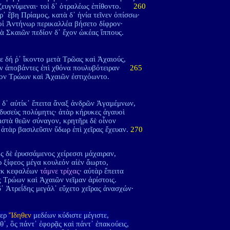
 ζευγνύμεναι· τοὶ δ᾽ ὀτραλέως ἐπίθοντο.
260
ρ᾽ ἔβη Πρίαμος, κατὰ δ᾽ ἡνία τεῖνεν ὀπίσσω·
οἱ Ἀντήνωρ περικαλλέα βήσετο δίφρον·
ιὰ Σκαιῶν πεδίον δ᾽ ἔχον ὠκέας ἵππους.
ε δή ῥ᾽ ἵκοντο μετὰ Τρῶας καὶ Ἀχαιούς,
ων ἀποβάντες ἐπὶ χθόνα πουλυβότειραν
265
σον Τρώων καὶ Ἀχαιῶν ἐστιχόωντο.
δ᾽ αὐτίκ᾽ ἔπειτα ἄναξ ἀνδρῶν Ἀγαμέμνων,
δυσεὺς πολύμητις· ἀτὰρ κήρυκες ἀγαυοὶ
ιστὰ θεῶν σύναγον, κρητῆρι δὲ οἶνον
 ἀτὰρ βασιλεῦσιν ὕδωρ ἐπὶ χεῖρας ἔχευαν.
270
ς δὲ ἐρυσσάμενος χείρεσσι μάχαιραν,
ρ ξίφεος μέγα κουλεόν αἰὲν ἄωρτο,
ἐκ κεφαλέων
τάμνε τρίχας
· αὐτὰρ ἔπειτα
 Τρώων καὶ Ἀχαιῶν νεῖμαν ἀρίστοις.
δ᾽ Ἀτρεΐδης μεγάλ᾽ εὔχετο χεῖρας ἀνασχών·
ερ
Ἴδηθεν
μεδέων κύδιστε μέγιστε,
θ᾽, ὃς πάντ᾽ ἐφορᾷς καὶ πάντ᾽ ἐπακούεις,