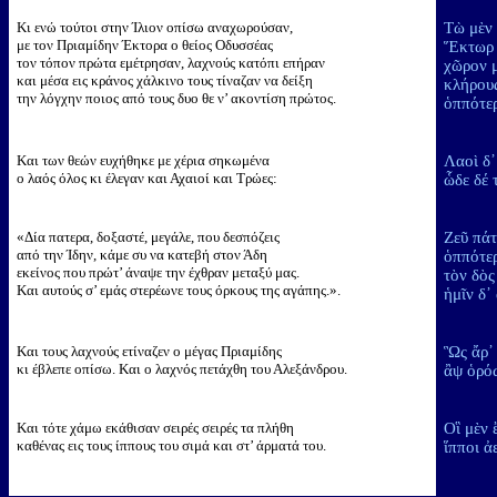
Κι ενώ τούτοι στην Ίλιον οπίσω αναχωρούσαν,
Τὼ μὲν 
με τον Πριαμίδην Έκτορα ο θείος Οδυσσέας
Ἕκτωρ δ
τον τόπον πρώτα εμέτρησαν, λαχνούς κατόπι επήραν
χῶρον 
και μέσα εις κράνος χάλκινο τους τίναζαν να δείξη
κλήρους
την λόγχην ποιος από τους δυο θε ν’ ακοντίση πρώτος.
ὁππότερ
Και των θεών ευχήθηκε με χέρια σηκωμένα
Λαοὶ δ᾽
ο λαός όλος κι έλεγαν και Αχαιοί και Τρώες:
ὧδε δέ 
«Δία πατερα, δοξαστέ, μεγάλε, που δεσπόζεις
Ζεῦ πά
από την Ίδην, κάμε συ να κατεβή στον Άδη
ὁππότερ
εκείνος που πρώτ’ άναψε την έχθραν μεταξύ μας.
τὸν δὸς
Και αυτούς σ’ εμάς στερέωνε τους όρκους της αγάπης.».
ἡμῖν δ᾽
Και τους λαχνούς ετίναζεν ο μέγας Πριαμίδης
Ὣς ἄρ᾽
κι έβλεπε οπίσω. Και ο λαχνός πετάχθη του Αλεξάνδρου.
ἂψ ὁρό
Και τότε χάμω εκάθισαν σειρές σειρές τα πλήθη
Οἳ μὲν 
καθένας εις τους ίππους του σιμά και στ’ άρματά του.
ἵπποι ἀ