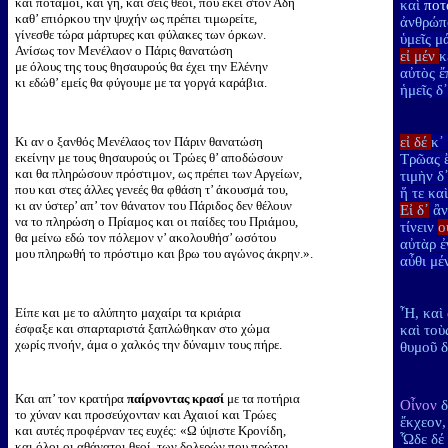
και ποταμοί, και γη, και σεις θεοί, που εκεί στον Άδη
καὶ
ποτ
καθ’ επιόρκου την ψυχήν ως πρέπει τιμωρείτε,
ἀνθρώπο
γίνεσθε τώρα μάρτυρες και φύλακες των όρκων.
ὑμεῖς μ
Ανίσως τον Μενέλαον ο Πάρις θανατώση
εἰ μέν
κ
με όλους της τους θησαυρούς θα έχει την Ελένην
αὐτὸς ἔ
κι εδώθ’ εμείς θα φύγουμε με τα γοργά καράβια.
ἡμεῖς δ
Κι αν ο ξανθός Μενέλαος τον Πάριν θανατώση
εἰ δέ
κ᾽
εκείνην με τους θησαυρούς οι Τρώες θ’ αποδώσουν
Τρῶας ἔ
και θα πληρώσουν πρόστιμον, ως πρέπει των Αργείων,
τιμὴν δ
που και στες άλλες γενεές θα φθάση τ’ άκουσμά του,
ἥ τε κα
κι αν ύστερ’ απ’ τον θάνατον του Πάριδος δεν θέλουν
Εἰ δ᾽
ἂν
να το πληρώση ο Πρίαμος και οι παίδες του Πριάμου,
τίνειν
ο
θα μείνω εδώ τον πόλεμον ν’ ακολουθήσ’ ωσότου
αὐτὰρ ἐ
μου πληρωθή το πρόστιμο και βρω του αγώνος άκρην.».
αὖθι μέ
Είπε και με το αλύπητο μαχαίρι τα κριάρια
Ἦ, καὶ 
έσφαξε και σπαρταριστά ξαπλώθηκαν στο χώμα
καὶ τοὺ
χωρίς πνοήν, άμα ο χαλκός την δύναμιν τους πήρε.
θυμοῦ δ
Και απ’ τον κρατήρα
παίρνοντας κρασί
με τα ποτήρια
Οἶνον
δ
το χύναν και προσεύχονταν και Αχαιοί και Τρώες
ἔκχεον,
και αυτές προφέρναν τες ευχές: «Ω ύψιστε Κρονίδη,
Ὧδε δέ 
και όλοι οι αθάνατοι θεοί, των δολερών που πρώτοι