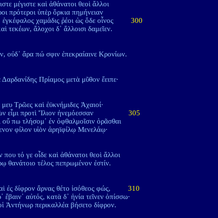
ιστε μέγιστε καὶ ἀθάνατοι θεοὶ ἄλλοι
οι πρότεροι ὑπὲρ ὅρκια πημήνειαν
᾽ ἐγκέφαλος χαμάδις ῥέοι ὡς ὅδε οἶνος
300
αὶ τεκέων, ἄλοχοι δ᾽ ἄλλοισι δαμεῖεν.
, οὐδ᾽ ἄρα πώ σφιν ἐπεκραίαινε Κρονίων.
ὲ Δαρδανίδης Πρίαμος μετὰ μῦθον ἔειπε·
 μευ Τρῶες καὶ ἐϋκνήμιδες Ἀχαιοί·
ἐγὼν εἶμι προτὶ Ἴλιον ἠνεμόεσσαν
305
ὶ οὔ πω τλήσομ᾽ ἐν ὀφθαλμοῖσιν ὁρᾶσθαι
ενον φίλον υἱὸν ἀρηϊφίλῳ Μενελάῳ·
ν που τό γε οἶδε καὶ ἀθάνατοι θεοὶ ἄλλοι
ῳ θανάτοιο τέλος πεπρωμένον ἐστίν.
αὶ ἐς δίφρον ἄρνας θέτο ἰσόθεος φώς,
310
ρ᾽ ἔβαιν᾽ αὐτός, κατὰ δ᾽ ἡνία τεῖνεν ὀπίσσω·
οἱ Ἀντήνωρ περικαλλέα βήσετο δίφρον.