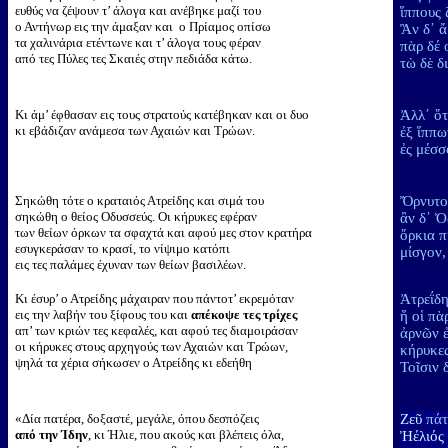
ευθύς να ζέψουν τ’ άλογα και ανέβηκε μαζί του
ἵππους
ο Αντήνωρ εις την άμαξαν και ο Πρίαμος οπίσω
Ἂν δ᾽ ἄ
τα χαλινάρια ετέντωνε και τ’ άλογα τους φέραν
πὰρ δέ 
από τες Πύλες τες Σκαιές στην πεδιάδα κάτω.
τὼ δὲ δ
Κι άμ’ έφθασαν εις τους στρατούς κατέβηκαν και οι δυο
Ἀλλ᾽ ὅτ
κι εβάδιζαν ανάμεσα των Αχαιών και Τρώων.
ἐξ ἵππ
ἐς μέσ
Σηκώθη τότε ο κραταιός Ατρείδης και σιμά του
Ὄρνυτο 
σηκώθη ο θείος Οδυσσεύς. Οι κήρυκες εφέραν
ἂν δ᾽ Ὀ
των θείων όρκων τα σφαχτά και αφού μες στον κρατήρα
ὅρκια π
εσυγκεράσαν το κρασί, το νίψιμο κατόπι
μίσγον,
εις τες παλάμες έχυναν των θείων βασιλέων.
Κι έσυρ’ ο Ατρείδης μάχαιραν που πάντοτ’ εκρεμόταν
Ἀτρεΐδη
εις την λαβήν του ξίφους του και
απέκοψε τες τρίχες
ἥ οἱ πὰ
απ’ των κριών τες κεφαλές, και αφού τες διαμοιράσαν
ἀρνῶν 
οι κήρυκες στους αρχηγούς των Αχαιών και Τρώων,
κήρυκες
ψηλά τα χέρια σήκωσεν ο Ατρείδης κι εδεήθη
Τοῖσιν 
«Δία πατέρα, δοξαστέ, μεγάλε, όπου δεσπόζεις
Ζεῦ
πάτ
από την Ίδην
, κι Ήλιε, που ακούς και βλέπεις όλα,
Ἠέλιός