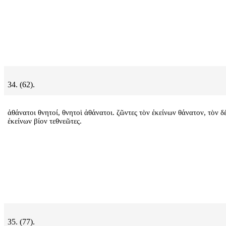
34. (62).
ἀθάνατοι θνητοί, θνητοὶ ἀθάνατοι. ζῶντες τὸν ἐκείνων θάνατον, τὸν δ
ἐκείνων βίον τεθνεῶτες.
35. (77).