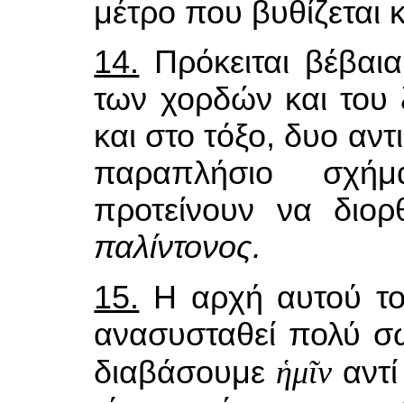
μέτρο που βυθίζεται 
14.
Πρόκειται βέβαια 
των χορδών και του 
και στο τόξο, δυο αν
παραπλήσιο σχήμα
προτείνουν να διο
παλίντονος.
15.
Η αρχή αυτού το
ανασυσταθεί πολύ σω
διαβάσουμε
ἡμῖν
αντ