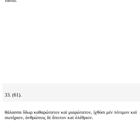
ταῦτα.
33. (61).
θάλασσα ὕδωρ καθαρώτατον καὶ μιαρώτατον, ἰχθύσι μὲν πότιμον καὶ
σωτήριον, ἀνθρώποις δὲ ἄποτον καὶ ὀλέθριον.