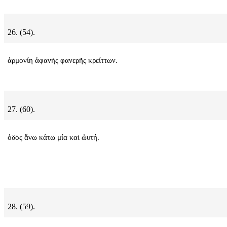
26. (54).
ἁρμονίη ἀφανὴς φανερῆς κρείττων.
27. (60).
ὁδὸς ἄνω κάτω μία καὶ ὡυτή.
28. (59).