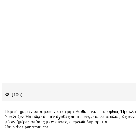
38. (106).
Περὶ δ' ἡμερῶν ἀποφράδων εἴτε χρή τίθεσθαί τινας εἴτε ὀρθῶς Ἡράκλε
ἐπέπληξεν Ἡσίοδῳ τὰς μὲν ἀγαθὰς ποιουμένῳ, τάς δὲ φαύλας, ὡς ἀγν
φύσιν ἡμέρας ἁπάσης μίαν οὖσαν, ἑτέρνωθι διηπόρηται.
Unus dies par omni est.