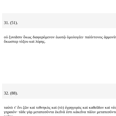
31. (51).
οὐ ξυνιᾶσιν ὅκως διαφερόμενον ἑωυτῷ ὁμολογέει· παλίντονος ἁρμονί
ὅκωσπερ τόξου καὶ λύρης.
32. (88).
ταὐτὸ τ' ἔνι ζῶν καὶ τεθνηκὸς καὶ (τὸ) ἐγρηγορὸς καὶ καθεῦδον καὶ νέ
γηραιόν· τάδε γὰρ μεταπεσόντα ἐκεῖνά ἐστι κἀκεῖνα πάλιν μεταπεσόντ