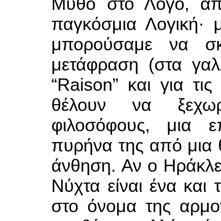
Μύθο στο Λόγο, απ
παγκόσμια Λογική· μ
μπορούσαμε να σκ
μετάφραση (στα γαλ
“Raison” και για τι
θέλουν να ξεχωρ
φιλοσόφους, μια ε
πυρήνα της από μια 
άνθηση. Αν ο Ηράκλει
Νύχτα είναι ένα και 
στο όνομα της αρμον