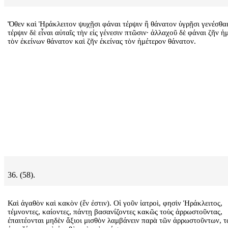
Ὅθεν καὶ Ἡράκλειτον ψυχῇσι φάναι τέρψιν ἢ θάνατον ὑγρῇσι γενέσθαι
τέρψιν δὲ εἶναι αὐταῖς τὴν εἰς γένεσιν πτῶσιν· ἀλλαχοῦ δὲ φάναι ζῆν ἡ
τὸν ἐκείνων θάνατον καὶ ζῆν ἐκείνας τὸν ἡμέτερον θάνατον.
36. (58).
Καὶ ἀγαθὸν καὶ κακὸν (ἕν ἐστιν). Οἱ γοῦν ἰατροὶ, φησὶν Ἡράκλειτος,
τέμνοντες, καίοντες, πάντῃ βασανίζοντες κακῶς τοὺς ἀρρωστοῦντας,
ἐπαιτέονται μηδὲν ἄξιοι μισθὸν λαμβάνειν παρὰ τῶν ἀρρωστοῦντων, τ