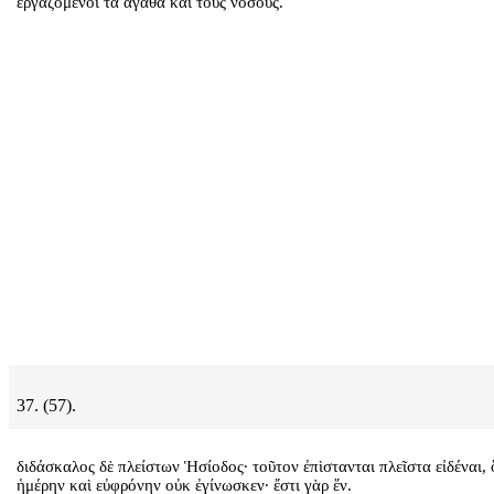
ἐργαζόμενοι τὰ ἀγαθὰ καὶ τοὺς νόσους.
37. (57).
διδάσκαλος δὲ πλείστων Ἡσίοδος· τοῦτον ἐπὶστανται πλεῖστα εἰδέναι, 
ἡμέρην καὶ εὐφρόνην οὐκ ἐγίνωσκεν· ἔστι γὰρ ἕν.