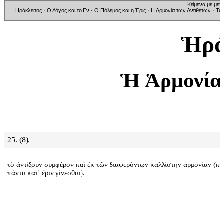
Κείμενα με μ
Ηράκλειτος
·
Ο Λόγος και το Εν
·
Ο Πόλεμος και η Έρις
·
Η Αρμονία των Αντιθέτων
·
Τ
Ἡρά
Ἡ Ἁρμονία
25. (8).
τὸ ἀντίξουν συμφέρον καὶ ἐκ τῶν διαφερόντων καλλίστην ἁρμονίαν (κ
πάντα κατ' ἔριν γίνεσθαι).