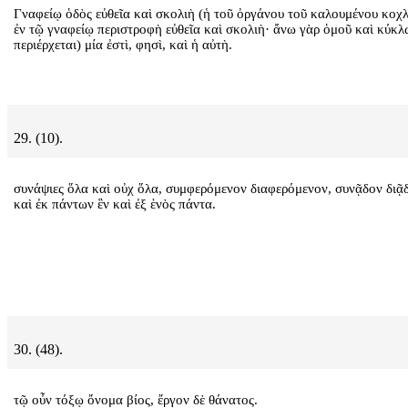
Γναφείῳ ὁδὸς εὐθεῖα καὶ σκολιὴ (ἡ τοῦ ὀργάνου τοῦ καλουμένου κοχ
ἐν τῷ γναφείῳ περιστροφὴ εὐθεῖα καὶ σκολιὴ· ἄνω γὰρ ὁμοῦ καὶ κύκλ
περιέρχεται) μία ἐστὶ, φησὶ, καὶ ἡ αὐτὴ.
29. (10).
συνάψιες ὅλα καὶ οὐχ ὅλα, συμφερόμενον διαφερόμενον, συνᾷδον διᾷ
καὶ ἐκ πάντων ἓν καὶ ἐξ ἑνὸς πάντα.
30. (48).
τῷ οὖν τόξῳ ὄνομα βίος, ἔργον δὲ θάνατος.