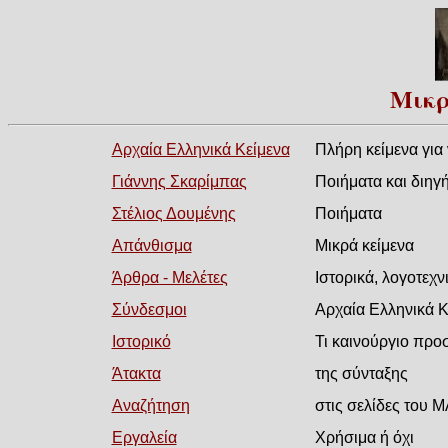
Μικρ
Αρχαία Ελληνικά Κείμενα
Πλήρη κείμενα για 
Γιάννης Σκαρίμπας
Ποιήματα και διηγ
Στέλιος Δουμένης
Ποιήματα
Απάνθισμα
Μικρά κείμενα
Άρθρα - Μελέτες
Ιστορικά, λογοτεχνι
Σύνδεσμοι
Αρχαία Ελληνικά Κε
Ιστορικό
Τι καινούργιο προ
Άτακτα
της σύνταξης
Αναζήτηση
στις σελίδες του 
Εργαλεία
Χρήσιμα ή όχι