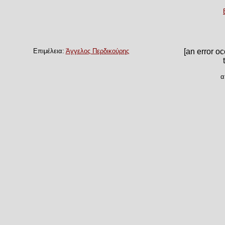
Επιμέλεια:
Άγγελος Περδικούρης
[an error o
α