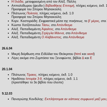
Η Ιλιάδα
, μεταφρασμένη από τον Αλέξ. Πάλλη
Αππολόδωρου (ψευδο-)
Βιβλιοθήκης Επιτομή
, πλήρες κείμενο, έκδ. 1
Προσφορά του Σπύρου Μησιακούλη
Πλάτωνος
Πολιτεία
, πλήρες κείμενο, έκδ. 1.0
Προσφορά του Σπύρου Μησιακούλη
Κορν. Καστοριάδη:
Εκφραστικά μέσα της ποιήσεως
, το
β' μέρος
, στα
Κώστα Χατζόπουλου
Τάσω
, στο
Απάνθισμα
Αλέξ. Παπαδιαμάντη
Άψαλτος
, στο
Απάνθισμα
Αλέξ. Παπαδιαμάντη
Στρίγγλα Μάννα
, στο
Απάνθισμα
Αλέξ. Παπαδιαμάντη
Ο Αλιβάνιστος
, στο
Απάνθισμα
26.6.04
Μικρή διόρθωση στα
Ειδύλλια
του Θεόκριτου (
html
και
word
)
Λίγες ακόμα στο
Συμπόσιο
του Ξενοφώντα, βιβλία
Δ
και
Ε
20.1.04
Πλάτωνος
Τίμαιος
, πλήρες κείμενο, έκδ. 1.0
Ηροδότου
Ιστορίαι 3-9
, πλήρες κείμενο, έκδ. 1.1
(προστέθηκε το 3ο βιβλίο που έλειπε)
9.12.03
Παναγιώτης Κονδύλης:
Εκπλήσσομαι αν κάποιος συμφωνεί μαζί μου