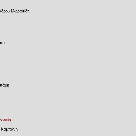
ανδρου Μωραϊτίδη
μπα
υπάρη
ονδύλη
ρ. Καμπάνη