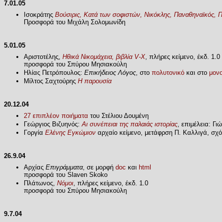
7.01.05
Ισοκράτης
Βούσιρις, Κατά των σοφιστών, Νικόκλης, Παναθηναϊκός, 
Προσφορά του Μιχάλη Σολομωνίδη
5.01.05
Αριστοτέλης,
Ηθικά Νικομάχεια, βιβλία V-X
, πλήρες κείμενο, έκδ. 1.0
προσφορά του Σπύρου Μησιακούλη
Ηλίας Πετρόπουλος:
Επικήδειος Λόγος
, στο
πολυτονικό
και στο
μονο
Μίλτος Σαχτούρης
Η παρουσία
20.12.04
27 επιπλέον ποιήματα
του Στέλιου Δουμένη
Γεώργιος Βιζυηνός:
Αι συνέπειαι της παλαιάς ιστορίας
, επιμέλεια: Γ
Γοργία
Ελένης Εγκώμιον
αρχαίο κείμενο, μετάφρση Π. Καλλιγά, σχ
26.9.04
Αρχίας
Επιγράμματα
, σε μορφή
doc
και
html
προσφορά του Slaven Skoko
Πλάτωνος,
Νόμοι
, πλήρες κείμενο, έκδ. 1.0
προσφορά του Σπύρου Μησιακούλη
9.7.04