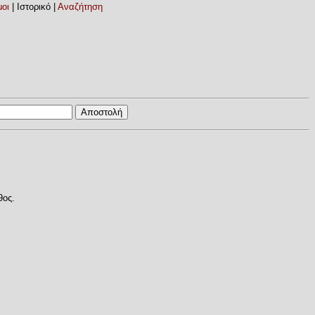
οι
| Ιστορικό |
Αναζήτηση
θος.