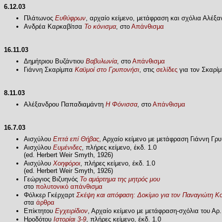
6.12.03
Πλάτωνος
Ευθύφρων
, αρχαίο κείμενο, μετάφραση και σχόλια Αλέξ
Ανδρέα Καρκαβίτσα
Το κόνισμα
, στο
Απάνθισμα
16.11.03
Δημήτριου Βυζάντιου
Βαβυλωνία
, στο
Απάνθισμα
Γιάννη Σκαρίμπα
Καϋμοί στο Γρυπονήσι
, στις
σελίδες
για τον Σκαρί
8.11.03
Αλέξανδρου Παπαδιαμάντη
Η Φόνισσα
, στο
Απάνθισμα
16.7.03
Αισχύλου
Επτά επί Θήβας
, Αρχαίο κείμενο με μετάφραση Γιάννη Γρ
Αισχύλου
Ευμένιδες
, πλήρες κείμενο, έκδ. 1.0
(ed. Herbert Weir Smyth, 1926)
Αισχύλου
Χοηφόροι
, πλήρες κείμενο, έκδ. 1.0
(ed. Herbert Weir Smyth, 1926)
Γεώργιος Βιζυηνός
Το αμάρτημα της μητρός μου
στο
πολυτονικό απάνθισμα
Φόλκερ Γκέρχαρτ
Σκέψη και απόφαση: Δοκίμιο για τον Παναγιώτη Κ
στα
άρθρα
Επίκτητου
Εγχειρίδιον
, Αρχαίο κείμενο με μετάφραση-σχόλια του Α
Ηροδότου
Ιστορίαι 3-9
, πλήρες κείμενο, έκδ. 1.0