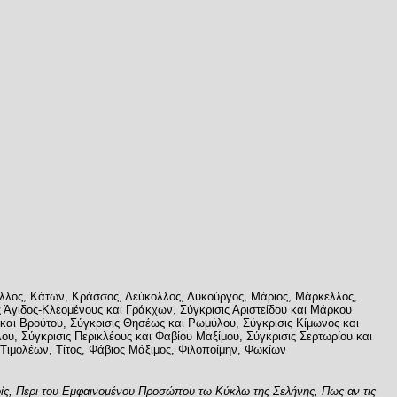
άμιλλος, Κάτων, Κράσσος, Λεύκολλος, Λυκούργος, Μάριος, Μάρκελλος,
 Άγιδος-Κλεομένους και Γράκχων, Σύγκρισις Αριστείδου και Μάρκου
 και Βρούτου, Σύγκρισις Θησέως και Ρωμύλου, Σύγκρισις Κίμωνος και
υ, Σύγκρισις Περικλέους και Φαβίου Μαξίμου, Σύγκρισις Σερτωρίου και
, Τιμολέων, Τίτος, Φάβιος Μάξιμος, Φιλοποίμην, Φωκίων
οίς, Περι του Εμφαινομένου Προσώπου τω Κύκλω της Σελήνης, Πως αν τις