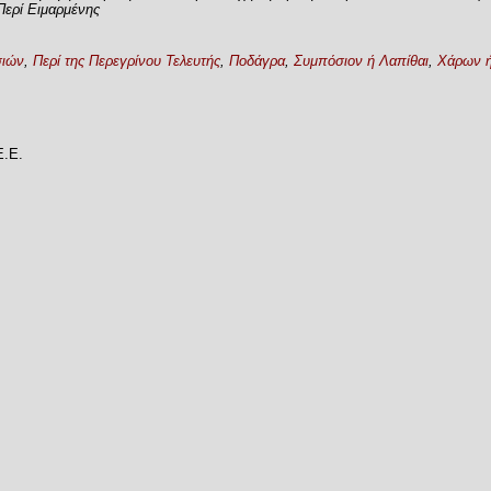
Περί Ειμαρμένης
σιών
,
Περί της Περεγρίνου Τελευτής
,
Ποδάγρα
,
Συμπόσιον ή Λαπίθαι
,
Χάρων ή
Ε.Ε.