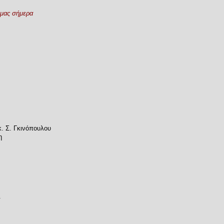
 μας σήμερα
κ. Σ. Γκινόπουλου
η
.