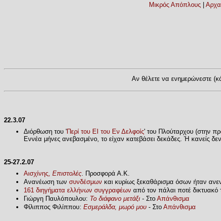
Μικρός Απόπλους
|
Αρχα
Αν θέλετε να ενημερώνεστε (κά
22.3.07
Διόρθωση του '
Περί του ΕΙ του Εν Δελφοίς
' του Πλούταρχου (στην πρ
Εννέα μήνες ανεβασμένο, το είχαν κατεβάσει δεκάδες. Ή κανείς δεν 
25-27.2.07
Αισχίνης,
Επιστολές
. Προσφορά Α.Κ.
Ανανέωση των
συνδέσμων
και κυρίως ξεκαθάρισμα όσων ήταν ανεν
161 διηγήματα ελλήνων συγγραφέων
από τον πάλαι ποτέ δικτυακό 
Γιώργη Παυλόπουλου:
Το διάφανο μετάξι
- Στο
Απάνθισμα
Φίλιππος Φιλίππου:
Εσμεράλδα, μωρό μου
- Στο
Απάνθισμα