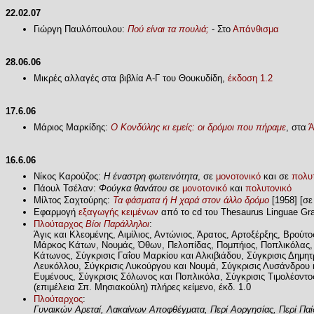
22.02.07
Γιώργη Παυλόπουλου:
Πού είναι τα πουλιά;
- Στο
Απάνθισμα
28.06.06
Μικρές αλλαγές στα βιβλία Α-Γ του Θουκυδίδη,
έκδοση 1.2
17.6.06
Μάριος Μαρκίδης:
Ο Κονδύλης κι εμείς: οι δρόμοι που πήραμε
, στα
Ά
16.6.06
Νίκος Καρούζος:
Η έναστρη φωτεινότητα
, σε
μονοτονικό
και σε
πολυ
Πάουλ Τσέλαν:
Φούγκα θανάτου
σε
μονοτονικό
και
πολυτονικό
Μίλτος Σαχτούρης:
Τα φάσματα ή Η χαρά στον άλλο δρόμο
[1958] [σε
Εφαρμογή
εξαγωγής κειμένων
από το cd του Thesaurus Linguae Gr
Πλούταρχος
Βίοι Παράλληλοι
:
Άγις και Κλεομένης, Αιμίλιος, Αντώνιος, Άρατος, Αρτοξέρξης, Βρού
Μάρκος Κάτων, Νουμάς, Όθων, Πελοπίδας, Πομπήιος, Ποπλικόλας, Π
Κάτωνος, Σύγκρισις Γαΐου Μαρκίου και Αλκιβιάδου, Σύγκρισις Δημητ
Λευκόλλου, Σύγκρισις Λυκούργου και Νουμά, Σύγκρισις Λυσάνδρου κ
Ευμένους, Σύγκρισις Σόλωνος και Ποπλικόλα, Σύγκρισις Τιμολέοντος 
(επιμέλεια Σπ. Μησιακούλη) πλήρες κείμενο, έκδ. 1.0
Πλούταρχος
:
Γυναικών Αρεταί, Λακαίνων Αποφθέγματα, Περί Αοργησίας, Περί Παί