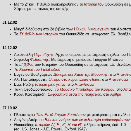
Με το Ζ' και Η' βιβλίο ολοκληρώθηκαν οι
Ιστορίαι
του Θουκυδίδη σε μ
Χάρτες με τις πόλεις της εποχής.
31.12.02
Μικρή διόρθωση στο 2ο βιβλίο των
Ηθικών Νικομαχείων
του Αριστοτ
Το
Στ' βιβλίο
των Ιστοριών
του Θουκυδίδη σε μετάφραση Ελ. Βενιζέλ
14.12.02
Αριστοτέλη
Περί Ψυχής
, Αρχαίο κείμενο με μετάφραση-σχόλια του Π
Σοφοκλή
Φιλοκτήτης
, Μετάφραση-σημειώσεις: Γιώργου Μπλάνα
Το
Ε' βιβλίο
των Ιστοριών του Θουκυδίδη σε μετάφραση Ελ. Βενιζέλ
Το Χρονικό του Γαλαξειδιού
Ευγενίου Βουλγάρεως
Δύναμις και Χάρις της Μουσικής
, στο
Απάνθι
Αλ. Παπαδιαμάντη:
Όνειρο στο κύμα
,
Έρως-Ήρως
, στο
Απάνθισμα
Εμμ. Ροΐδη:
Ιστορία μιας γάτας
, στο
Απάνθισμα
Τάκη Θεοδωρόπουλου:
Το Μουσικό Υπόβαθρο του Κόσμου
, στο
Απά
Κορν. Καστοριάδη:
Εκφραστικά μέσα της ποιήσεως
, στα
Άρθρα
27.10.02
Πλούταρχου
Των Επτά Σοφών Συμπόσιον
με μετάφραση και σχόλια 
Διογένη Λαέρτιου
Βίοι και γνώμαι των εν φιλοσοφία ευδοκιμησάντων
Θουκυδίδης
Ιστοριών Δ', Ε', Ζ', Η' και Θ'
, πλήρες κείμενο, έκδ. 1.0
(ed H.S. Jones - J.E. Powell, Oxford 1942)