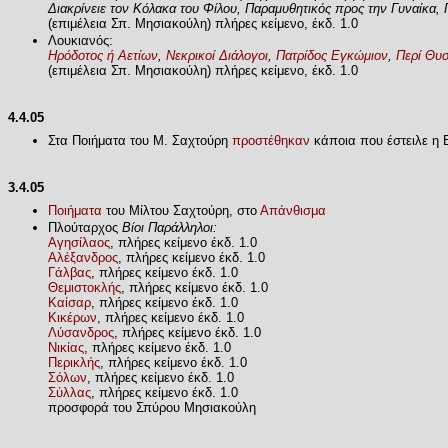
Διακρίνειε τον Κόλακα του Φίλου, Παραμυθητικός προς την Γυναίκα, 
(επιμέλεια Σπ. Μησιακούλη) πλήρες κείμενο, έκδ. 1.0
Λουκιανός:
Ηρόδοτος ή Αετίων
,
Νεκρικοί Διάλογοι
,
Πατρίδος Εγκώμιον
,
Περί Θυ
(επιμέλεια Σπ. Μησιακούλη) πλήρες κείμενο, έκδ. 1.0
4.4.05
Στα Ποιήματα του Μ. Σαχτούρη
προστέθηκαν
κάποια που έστειλε η 
3.4.05
Ποιήματα
του Μίλτου Σαχτούρη, στο
Απάνθισμα
Πλούταρχος
Βίοι Παράλληλοι:
Αγησίλαος
, πλήρες κείμενο έκδ. 1.0
Αλέξανδρος
, πλήρες κείμενο έκδ. 1.0
Γάλβας
, πλήρες κείμενο έκδ. 1.0
Θεμιστοκλής
, πλήρες κείμενο έκδ. 1.0
Καίσαρ
, πλήρες κείμενο έκδ. 1.0
Κικέρων
, πλήρες κείμενο έκδ. 1.0
Λύσανδρος
, πλήρες κείμενο έκδ. 1.0
Νικίας
, πλήρες κείμενο έκδ. 1.0
Περικλής
, πλήρες κείμενο έκδ. 1.0
Σόλων
, πλήρες κείμενο έκδ. 1.0
Σύλλας
, πλήρες κείμενο έκδ. 1.0
προσφορά του Σπύρου Μησιακούλη