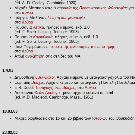
(ed. A. D. Godley. Cambridge 1920)
Μιχαήλ Μπακαούκας
Η σημασία της Προσωκρατικής Φιλοσοφίας για
στα
άρθρα
.
Γιώργος Μπλάνας
Ποίηση και φιλοσοφία
στα
άρθρα
Παυσανία
Αττικά
, πλήρες κείμενο, έκδ. 1.0
(ed. F. Spiro. Leipzig, Teubner. 1903)
Παυσανία
Κορινθιακά
, πλήρες κείμενο, έκδ. 1.0
(ed. F. Spiro. Leipzig, Teubner. 1903)
Πωλ Φεγεράμπεντ:
Ιστορία της φιλοσοφίας της επιστήμης
στα
άρθρα
Απλή
αναζήτηση
στις σελίδες του ΜΑ
1.4.03
Δημοσθένη
Ολυνθιακοί
, Αρχαίο κείμενο με μετάφραση-σχόλια του Νι
Ευριπίδη
Βάκχες
, Αρχαίο κείμενο και μετάφραση Παντελή Πρεβελάκ
E.R. Dodds
Εισαγωγή στις Βάκχες
, στα
Άρθρα
Λουκιανού
Θεών Διάλογοι
, μόνο αρχαίο κείμενο σε html.
(ed. M.D. Macleod, Cambridge, Mass., 1961)
18.03.03
Μικρές διορθώσεις στο 1ο και 2ο βιβλίο των
Ιστοριών
του Θουκυδίδη
23.02.03