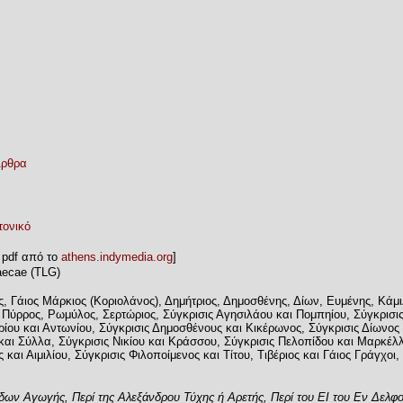
ρθρα
τονικό
 pdf από το
athens.indymedia.org
]
aecae (TLG)
τος, Γάιος Μάρκιος (Κοριολάνος), Δημήτριος, Δημοσθένης, Δίων, Ευμένης, Κ
ύρρος, Ρωμύλος, Σερτώριος, Σύγκρισις Αγησιλάου και Πομπηίου, Σύγκρισις
ρίου και Αντωνίου, Σύγκρισις Δημοσθένους και Κικέρωνος, Σύγκρισις Δίωνος
αι Σύλλα, Σύγκρισις Νικίου και Κράσσου, Σύγκρισις Πελοπίδου και Μαρκέλλο
και Αιμιλίου, Σύγκρισις Φιλοποίμενος και Τίτου, Τιβέριος και Γάιος Γράγχοι
δων Αγωγής, Περί της Αλεξάνδρου Τύχης ή Αρετής, Περί του ΕΙ του Εν Δελφ