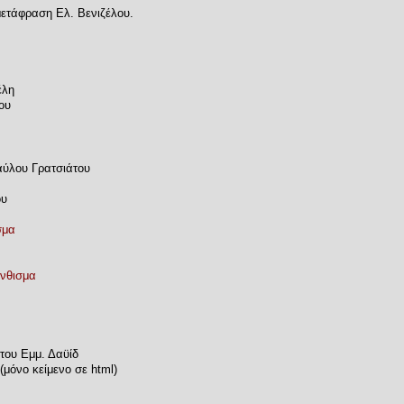
ετάφραση Ελ. Βενιζέλου.
έλη
ου
αύλου Γρατσιάτου
ου
σμα
νθισμα
του Εμμ. Δαϋίδ
(μόνο κείμενο σε html)